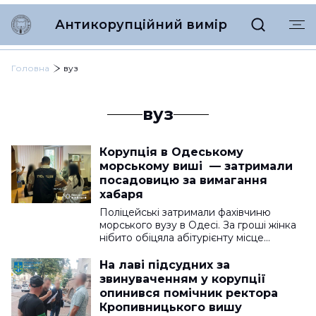
Антикорупційний вимір
Головна
вуз
вуз
Корупція в Одеському
морському виші — затримали
посадовицю за вимагання
хабаря
Поліцейські затримали фахівчиню
морського вузу в Одесі. За гроші жінка
нібито обіцяла абітурієнту місце…
На лаві підсудних за
звинуваченням у корупції
опинився помічник ректора
Кропивницького вишу