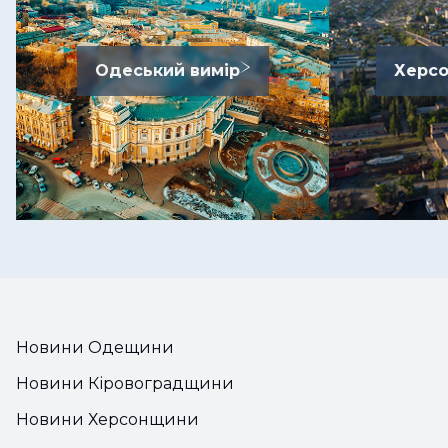
Одеський вимір
Херсо
Новини Одещини
Новини Кіровоградщини
Новини Херсонщини