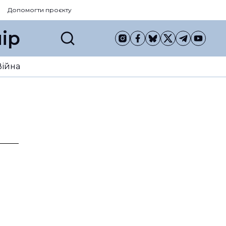
Допомогти проєкту
ір
Війна