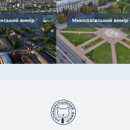
нський вимір
Миколаївський вимір