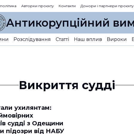
 політика
Авторки проєкту
Контакти
Донори і партнери проєкту
Антикорупційний вим
ини
Розслідування
Статті
Наш вплив
Вироки
Викриття судді
али ухилянтам:
 ймовірних
ів судді з Одещини
и підозри від НАБУ