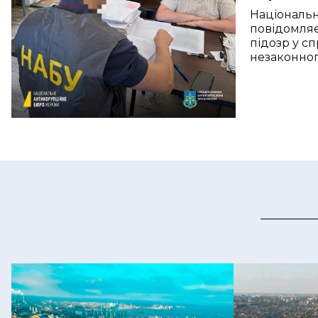
Національ
повідомляє
підозр у сп
незаконног