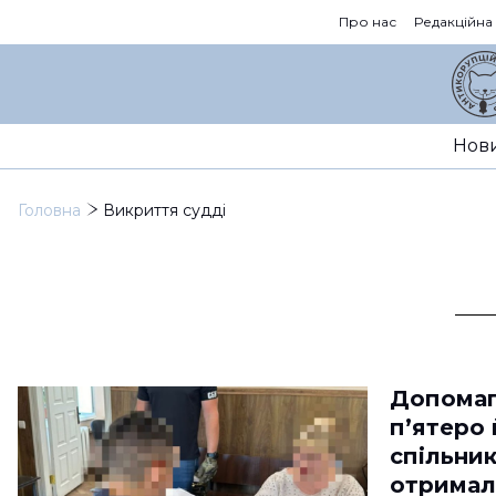
Про нас
Редакційна
Нов
Головна
Викриття судді
Допомаг
п’ятеро
спільник
отримал