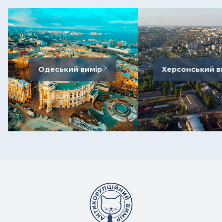
Одеський вимір
Херсонський в