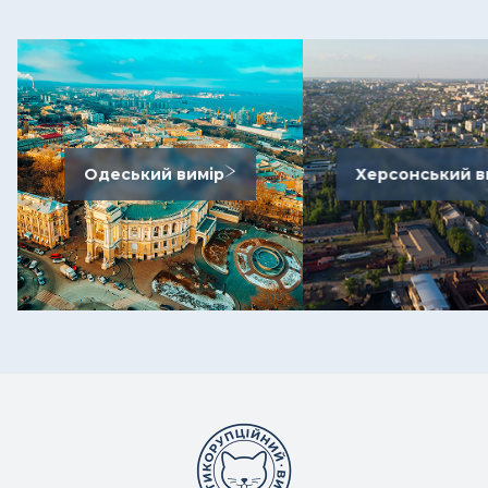
Одеський вимір
Херсонський в