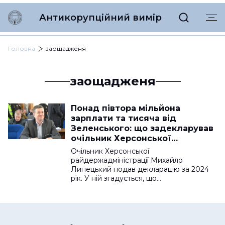
Антикорупційний вимір
Головна
заощадженя
заощадженя
Понад півтора мільйона
зарплати та тисяча від
Зеленського: що задекларував
очільник Херсонської
райдержадміністрації
Очільник Херсонської
райдержадміністрації Михайло
Линецький подав декларацію за 2024
рік. У ній згадується, що…