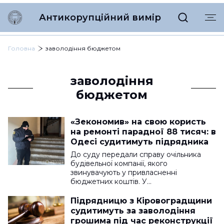
Антикорупційний вимір
Головна
заволодіння бюджетом
заволодіння
бюджетом
«Зекономив» на свою користь
на ремонті парадної 88 тисяч: в
Одесі судитимуть підрядника
До суду передали справу очільника
будівельної компанії, якого
звинувачують у привласненні
бюджетних коштів. У…
Підрядницю з Кіровоградщини
судитимуть за заволодіння
грошима під час реконструкції