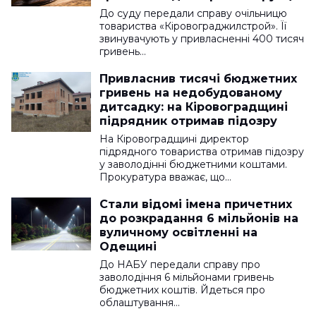
До суду передали справу очільницю
товариства «Кіровограджилстрой». Її
звинувачують у привласненні 400 тисяч
гривень…
Привласнив тисячі бюджетних
гривень на недобудованому
дитсадку: на Кіровоградщині
підрядник отримав підозру
На Кіровоградщині директор
підрядного товариства отримав підозру
у заволодінні бюджетними коштами.
Прокуратура вважає, що…
Стали відомі імена причетних
до розкрадання 6 мільйонів на
вуличному освітленні на
Одещині
До НАБУ передали справу про
заволодіння 6 мільйонами гривень
бюджетних коштів. Йдеться про
облаштування…