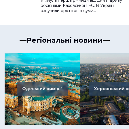
Минула перша річниця від дня підриву
росіянами Каховської ГЕС. В Україні
озвучили орієнтовні суми…
Регіональні новини
Одеський вимір
Херсонський в