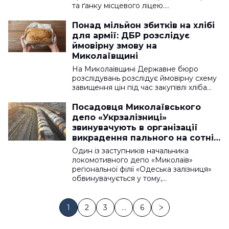
та ґанку місцевого ліцею.…
Понад мільйон збитків на хлібі
для армії: ДБР розслідує
ймовірну змову на
Миколаївщині
На Миколаївщині Державне бюро
розслідувань розслідує ймовірну схему
завищення цін під час закупівлі хліба…
Посадовця Миколаївського
депо «Укрзалізниці»
звинувачують в організації
викрадення пального на сотні
тисяч гривень
Один із заступників начальника
локомотивного депо «Миколаїв»
регіональної філії «Одеська залізниця»
обвинувачується у тому,…
1
2
3
…
6