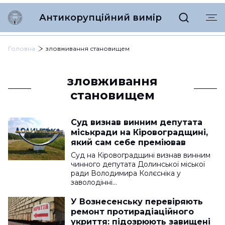
Антикорупційний вимір
Головна
зловживання становищем
зловживання
становищем
Суд визнав винним депутата
міськради на Кіровоградщині,
який сам себе преміював
Суд на Кіровоградщині визнав винним
чинного депутата Долинської міської
ради Володимира Колєсніка у
заволодінні…
У Вознесенську перевіряють
ремонт протирадіаційного
укриття: підозрюють завищені