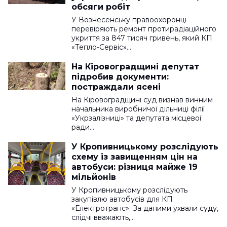
обсяги робіт
У Вознесенську правоохоронці
перевіряють ремонт протирадіаційного
укриття за 847 тисяч гривень, який КП
«Тепло-Сервіс»…
На Кіровоградщині депутат
підробив документи:
постраждали ясені
На Кіровоградщині суд визнав винним
начальника виробничої дільниці філії
«Укрзалізниці» та депутата місцевої
ради…
У Кропивницькому розслідують
схему із завищенням цін на
автобуси: різниця майже 19
мільйонів
У Кропивницькому розслідують
закупівлю автобусів для КП
«Електротранс». За даними ухвали суду,
слідчі вважають,…