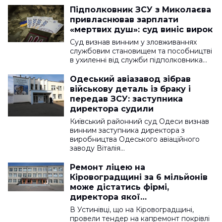
Підполковник ЗСУ з Миколаєва
привласнював зарплати
«мертвих душ»: суд виніс вирок
Суд визнав винним у зловживаннях
службовим становищем та пособництві
в ухиленні від служби підполковника…
Одеський авіазавод зібрав
військову деталь із браку і
передав ЗСУ: заступника
директора судили
Київський районний суд Одеси визнав
винним заступника директора з
виробництва Одеського авіаційного
заводу Віталія…
Ремонт ліцею на
Кіровоградщині за 6 мільйонів
може дістатись фірмі,
директора якої
обвинувачували у
В Устинівці, що на Кіровоградщині,
зловживаннях
провели тендер на капремонт покрівлі