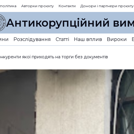
 політика
Авторки проєкту
Контакти
Донори і партнери проєкту
Антикорупційний вим
ини
Розслідування
Статті
Наш вплив
Вироки
нкуренти якої приходять на торги без документів