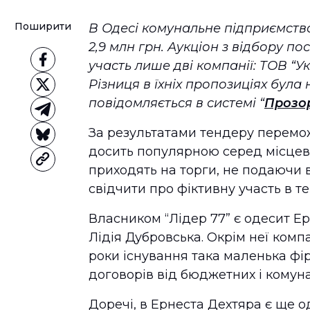
Поширити
В Одесі комунальне підприємств
2,9 млн грн. Аукціон з відбору п
участь лише дві компанії: ТОВ “У
Різниця в їхніх пропозиціях була 
повідомляється в системі “
Прозо
За результатами тендеру перемож
досить популярною серед місцеви
приходять на торги, не подаючи в
свідчити про фіктивну участь в т
Власником “Лідер 77” є одесит Е
Лідія Дубровська. Окрім неї компа
роки існування така маленька фі
договорів від бюджетних і комун
Доречі, в Ернеста Дехтяра є ще од