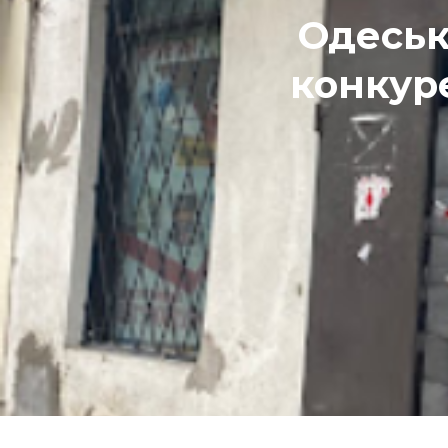
Одеськ
конкуре