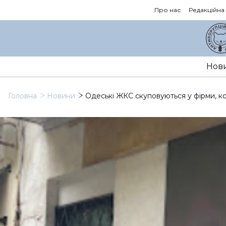
Про нас
Редакційна
Нов
Головна
Новини
Одеські ЖКС скуповуються у фірми, ко