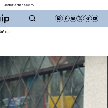
Допомогти проєкту
ір
Війна