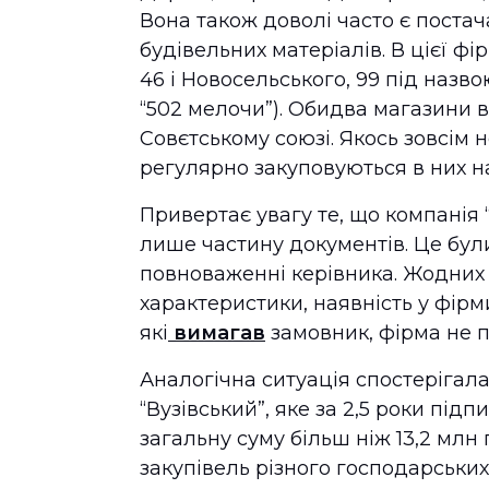
Вона також доволі часто є поста
будівельних матеріалів. В цієї фі
46 і Новосельського, 99 під назв
“502 мелочи”). Обидва магазини в
Совєтському союзі. Якось зовсім 
регулярно закуповуються в них н
Привертає увагу те, що компанія 
лише частину документів. Це були
повноваженні керівника. Жодних д
характеристики, наявність у фірми
які
вимагав
замовник, фірма не 
Аналогічна ситуація спостерігал
“Вузівський”, яке за 2,5 роки під
загальну суму більш ніж 13,2 млн 
закупівель різного господарських