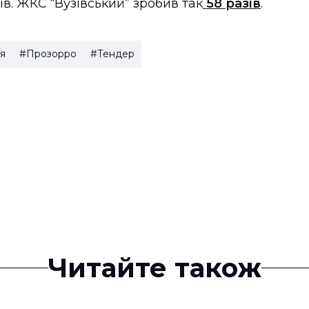
в. ЖКС “Вузівський” зробив так
58 разів
.
я
#Прозорро
#Тендер
Читайте також