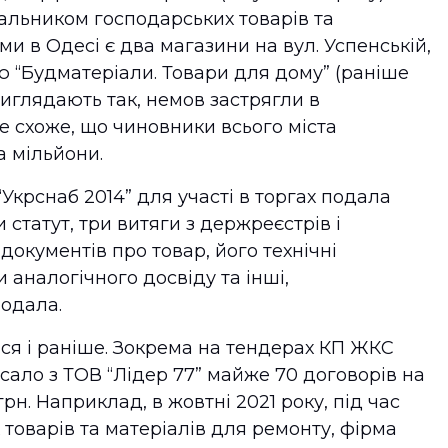
чальником господарських товарів та
рми в Одесі є два магазини на вул. Успенській,
ою “Будматеріали. Товари для дому” (раніше
иглядають так, немов застрягли в
не схоже, що чиновники всього міста
а мільйони.
“Укрснаб 2014” для участі в торгах подала
 статут, три витяги з держреєстрів і
окументів про товар, його технічні
 аналогічного досвіду та інші,
подала.
ася і раніше. Зокрема на тендерах КП ЖКС
писало з ТОВ “Лідер 77” майже 70 договорів на
грн. Наприклад, в жовтні 2021 року, під час
 товарів та матеріалів для ремонту, фірма