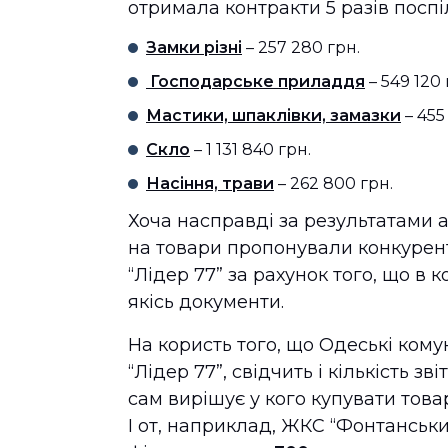
отримала контракти 5 разів поспіл
Замки різні
– 257 280 грн.
Господарське приладдя
– 549 120 
Мастики, шпаклівки, замазки
– 455
Скло
– 1 131 840 грн.
Насіння, трави
– 262 800 грн.
Хоча насправді за результатами а
на товари пропонували конкурент
“Лідер 77” за рахунок того, що в
якісь документи.
На користь того, що Одеські ком
“Лідер 77”, свідчить і кількість з
сам вирішує у кого купувати товар
І от, наприклад, ЖКС “Фонтанськи