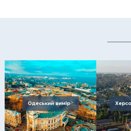
Одеський вимір
Херсо