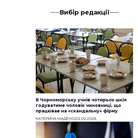
Вибір редакції
В Чорноморську учнів чотирьох шкіл
годуватиме чоловік чиновниці, що
працював на «скандальну» фірму
КАТЕРИНА МАДЕНС
|
02.02.2026