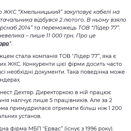
о ЖКС “Хмельницький” закуповує кабелі на
остачальника відбувся 2 лютого. В ньому взяло
крснаб 2014” та переможець ТОВ “Лідер 77”.
невелика – лише 11 000 грн. Про це
рро
“.
цем стала компанія ТОВ “Лідер 77”, яка є
х ЖКС. Конкуренти цієї фірми досить часто
сі необхідні документи. Така поведінка може
ендерах.
рнест Дехтяр. Директоркою в ній працює
нія налічує лише 5 працівників. Але за 2
рма примудрилася отримати більш ніж 1 200
альних установ.
на фірма МБП “Ервас” (існує з 1996 року).