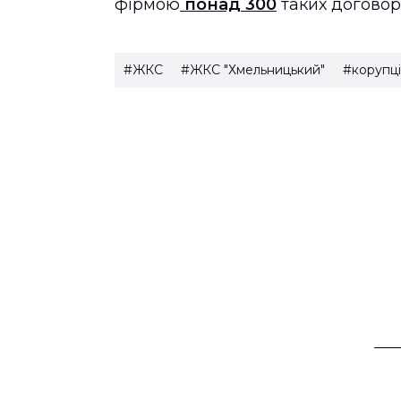
фірмою
понад 300
таких договорі
#ЖКС
#ЖКС "Хмельницький"
#корупці