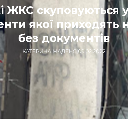
і ЖКС скуповуються у
нти якої приходять 
без документів
КАТЕРИНА МАДЕНС
|
09.02.2022