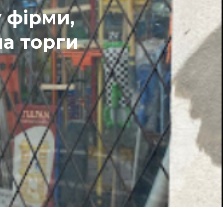
 фірми,
на торги