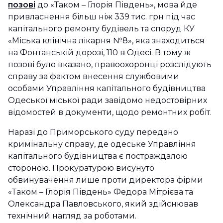
позові
до «Таком – Глорія Південь», мова йде
привласнення більш ніж 339 тис. грн під час
капітального ремонту будівель та споруд КУ
«Міська клінічна лікарня №8», яка знаходиться
на Фонтанській дорозі, 110 в Одесі. В тому ж
позові було вказано, правоохоронці розслідують
справу за фактом внесення службовими
особами Управління капітального будівництва
Одеської міської ради завідомо недостовірних
відомостей в документи, щодо ремонтних робіт.
Наразі до Приморського суду передано
кримінальну справу, де одеське Управління
капітального будівництва є постраждалою
стороною. Прокуратурою висунуто
обвинувачення лише проти директора фірми
«Таком – Глорія Південь» Федора Мітрієва та
Олександра Павловського, який здійснював
технічний нагляд за роботами.