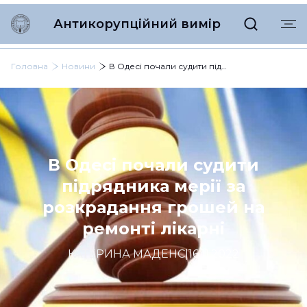
Антикорупційний вимір
Головна
Новини
В Одесі почали судити підрядника мерії за розкрадання грошей на ремонті лікарні
В Одесі почали судити
підрядника мерії за
розкрадання грошей на
ремонті лікарні
КАТЕРИНА МАДЕНС
|
16.11.2022