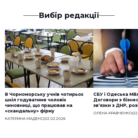
Вибір редакції
В Чорноморську учнів чотирьох
СБУ і Одеська МВ
шкіл годуватиме чоловік
Договори з бізне
чиновниці, що працював на
звʼязки з ДНР, ро
«скандальну» фірму
ОЛЕНА КРАВЧЕНКО
|
22
КАТЕРИНА МАДЕНС
|
02.02.2026