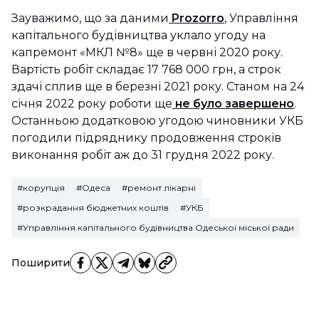
Зауважимо, що за даними
Prozorro
, Управління
капітального будівництва уклало угоду на
капремонт «МКЛ №8» ще в червні 2020 року.
Вартість робіт складає 17 768 000 грн, а строк
здачі сплив ще в березні 2021 року. Станом на 24
січня 2022 року роботи ще
не було завершено
.
Останньою додатковою угодою чиновники УКБ
погодили підряднику продовження строків
виконання робіт аж до 31 грудня 2022 року.
#корупція
#Одеса
#ремонт лікарні
#розкрадання бюджетних коштів
#УКБ
#Управління капітального будівництва Одеської міської ради
Поширити