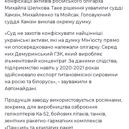
конфіскації активів російського олігарха
Михайла Шелкова. Таке рішення ухвалили судді
Хамзін, Михайленко та Мойсак. Головуючий
суддя Хамзін виклав окрему думку.
«Суд не захотів конфіскувати найцінніші
українські активи, які на думку Мін’юсту прямо
чи опосередковано належали олігарху. Серед
них Демуринський ГЗК, який виробляє
ільменітовий концентрат. За даними слідства,
підприємство навіть у 2020-2021 роках
здійснювало експорт титановмісної сировини
на росію та білорусь», – зауважили в
Автомайдані.
Продукція заводу використовується росіянами,
зокрема, для виробництва озброєння:
гелікоптерів Кa-52, бойових літаків, танків,
зенітних ракетно-гарматних комплексів
«Панцир» та крилатих ракет.