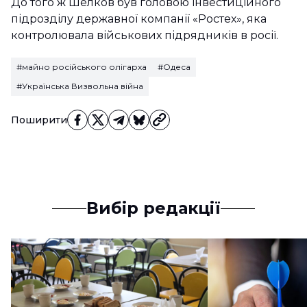
До того ж Шелков був головою інвестиційного
підрозділу державної компанії «Ростех», яка
контролювала військових підрядників в росії.
#майно російського олігарха
#Одеса
#Українська Визвольна війна
Поширити
Вибір редакції