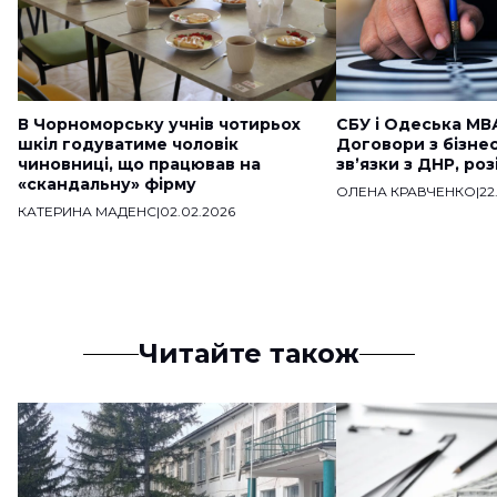
В Чорноморську учнів чотирьох
СБУ і Одеська МВ
шкіл годуватиме чоловік
Договори з бізне
чиновниці, що працював на
звʼязки з ДНР, ро
«скандальну» фірму
ОЛЕНА КРАВЧЕНКО
|
22
КАТЕРИНА МАДЕНС
|
02.02.2026
Читайте також