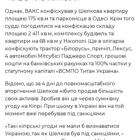
Однак, ВАКС конфіскував у Шелкова квартиру
площею 175 кв.м та паркомісце в Одесі. Крім того
судді погодилися на конфіскацію складу
площею 2 411 кв.м, комплексу будівель та
квартири на 68 кв.м у Нікополі. Ще в олігарха
конфіскують трактор «Білорусь», причіп, Лексус,
4 автомобілі Мітсубісі Паджеро Спорт, грошові
кошти на банківських рахунках та 100% частки у
статутному капіталі «ВСМПО Титан Україна».
Відомо, що за 4 дні до повномасштабного
вторгнення Шелков нібито продав більшість
своїх активів. Зробив він це через сумнівну
угоду на Кіпрі. При цьому в Україні він на той
момент вже перебував під санкціями.
«Такі кіпрські угоди не мали б визнаватися
Україною, так як Шелков був під санкціями, –