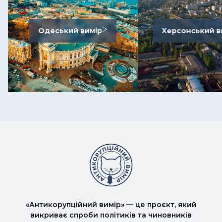
Одеський вимір
Херсонський в
«Антикорупційний вимір» — це проєкт, який
викриває спроби політиків та чиновників