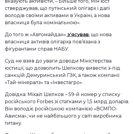
вказують активісти, – Більше того, Мін’юст
стверджував, що путінський олігарх і далі
володів своїми активами в Україні, а нова
власниця була номінальною».
До того ж «Автомайдан»
з’ясував
, що нова
власниця активів олігарха пов’язана з
фігурантами справ НАБУ.
Суд не взяв до уваги доводи Міністерства
юстиції, що дозволить Шелкову вивести з-під
санкцій Демуринський ГЗК, а також компанії
«Тай-мінералз» та «Інвестагро».
Довідка: Міхаіл Шелков – 59-й номер у списку
російського Forbes зі статками у 1,5 млрд доларів.
Він володіє російською компанією «ВСМПО-
Ависма», чи не найбільшого у світі виробника
титану.