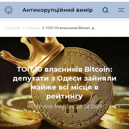
Антикорупційний вимір
Головна
Новини
ТОП-10 власників Bitcoin: депутати з Одеси зайняли майже всі місця в рейтингу
ТОП-10 власників Bitcoin:
депутати з Одеси зайняли
майже всі місця в
рейтингу
КАТЕРИНА МАДЕНС
|
18.02.2023