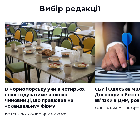
Вибір редакції
В Чорноморську учнів чотирьох
СБУ і Одеська МВ
шкіл годуватиме чоловік
Договори з бізне
чиновниці, що працював на
звʼязки з ДНР, ро
«скандальну» фірму
ОЛЕНА КРАВЧЕНКО
|
22
КАТЕРИНА МАДЕНС
|
02.02.2026