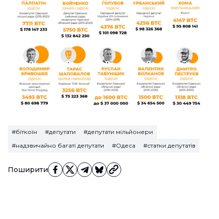
#біткоїн
#депутати
#депутати мільйонери
#надзвичайно багаті депутати
#Одеса
#статки депутатів
Поширити