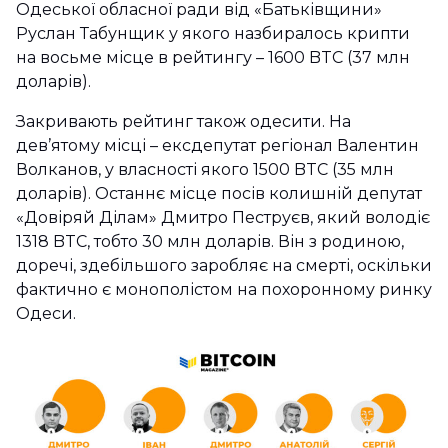
Одеської обласної ради від «Батьківщини»
Руслан Табунщик у якого назбиралось крипти
на восьме місце в рейтингу – 1600 BTC (37 млн
доларів).
Закривають рейтинг також одесити. На
дев’ятому місці – ексдепутат регіонал Валентин
Волканов, у власності якого 1500 BTC (35 млн
доларів). Останнє місце посів колишній депутат
«Довіряй Ділам» Дмитро Пеструєв, який володіє
1318 BTC, тобто 30 млн доларів. Він з родиною,
доречі, здебільшого заробляє на смерті, оскільки
фактично є монополістом на похоронному ринку
Одеси.