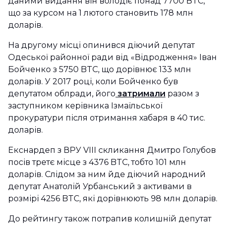
даними видання він володіє понад 7700 BTC,
що за курсом на 1 лютого становить 178 млн
доларів.
На другому місці опинився діючий депутат
Одеської районної ради від «Відродження» Іван
Бойченко з 5750 BTC, що дорівнює 133 млн
доларів. У 2017 році, коли Бойченко був
депутатом облради, його
затримали
разом з
заступником керівника Ізмаїльської
прокуратури після отримання хабаря в 40 тис.
доларів.
Екснардеп з ВРУ VIII скликання Дмитро Голубов
посів третє місце з 4376 BTC, тобто 101 млн
доларів. Слідом за ним йде діючий народний
депутат Анатолій Урбанський з активами в
розмірі 4256 BTC, які дорівнюють 98 млн доларів.
До рейтингу також потрапив колишній депутат