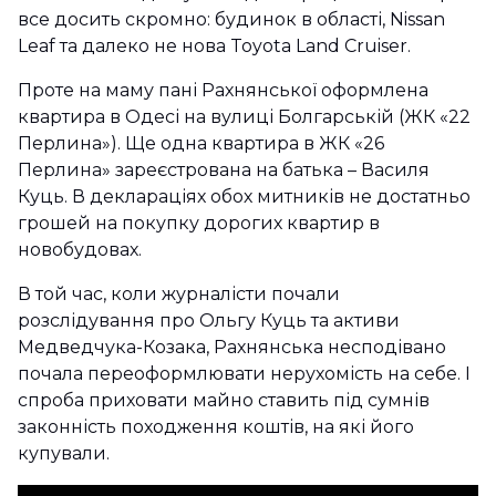
все досить скромно: будинок в області, Nissan
Leaf та далеко не нова Toyota Land Cruiser.
Проте на маму пані Рахнянської оформлена
квартира в Одесі на вулиці Болгарській (ЖК «22
Перлина»). Ще одна квартира в ЖК «26
Перлина» зареєстрована на батька – Василя
Куць. В деклараціях обох митників не достатньо
грошей на покупку дорогих квартир в
новобудовах.
В той час, коли журналісти почали
розслідування про Ольгу Куць та активи
Медведчука-Козака, Рахнянська несподівано
почала переоформлювати нерухомість на себе. І
спроба приховати майно ставить під сумнів
законність походження коштів, на які його
купували.