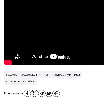
#Одеса
#одеська митниця
#одеські митники
#приховане майно
Поширити