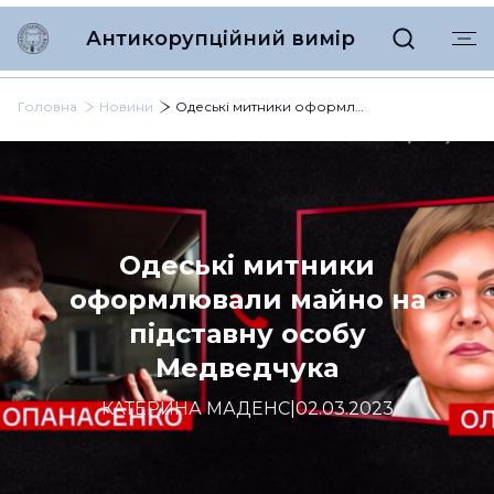
Антикорупційний вимір
Головна
Новини
Одеські митники оформлювали майно на підставну особу Медведчука
Одеські митники
оформлювали майно на
підставну особу
Медведчука
КАТЕРИНА МАДЕНС
|
02.03.2023