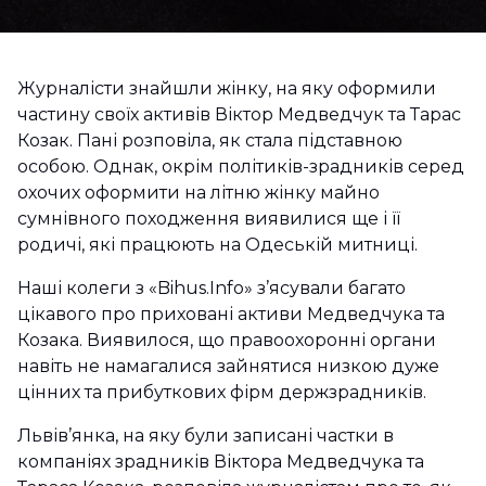
Журналісти знайшли жінку, на яку оформили
частину своїх активів Віктор Медведчук та Тарас
Козак. Пані розповіла, як стала підставною
особою. Однак, окрім політиків-зрадників серед
охочих оформити на літню жінку майно
сумнівного походження виявилися ще і її
родичі, які працюють на Одеській митниці.
Наші колеги з «Bihus.Info» з’ясували багато
цікавого про приховані активи Медведчука та
Козака. Виявилося, що правоохоронні органи
навіть не намагалися зайнятися низкою дуже
цінних та прибуткових фірм держзрадників.
Львів’янка, на яку були записані частки в
компаніях зрадників Віктора Медведчука та