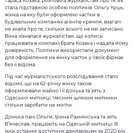
Тараса Козака, розповіла журналістам про те, як
стала підставною особою політиків. Ольгу Куць,
жінка на яку були оформлені частки в
будівельних компаніях агентів кремля, взагалі
не знала про те, скільки всього на неї записано.
Вона зізналася журналістам, що колись
працювала в компанії брата Козака і надала йому
довіреність. Політики використали документ
для оформлення на жінку часток у своїх фірмах
без її відома.
Під час журналістського розслідування стало
відомо, що на 62-річну жінку також
оформлювали майно і її донька та зять з
Одеської митниці. Чесним шляхом митники
стільки заробити не могли.
Донька пані Ольги, Ірина Рахнянська та зять
В’ячеслав, працюють на Одеській митниці. В
їхніх останніх доступних деклараціях за 2020 рік