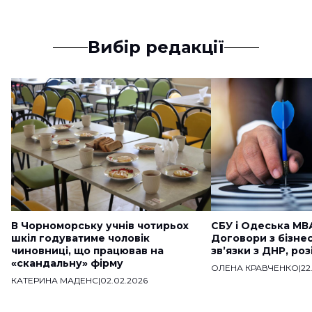
Вибір редакції
В Чорноморську учнів чотирьох
СБУ і Одеська МВ
шкіл годуватиме чоловік
Договори з бізне
чиновниці, що працював на
звʼязки з ДНР, ро
«скандальну» фірму
ОЛЕНА КРАВЧЕНКО
|
22
КАТЕРИНА МАДЕНС
|
02.02.2026