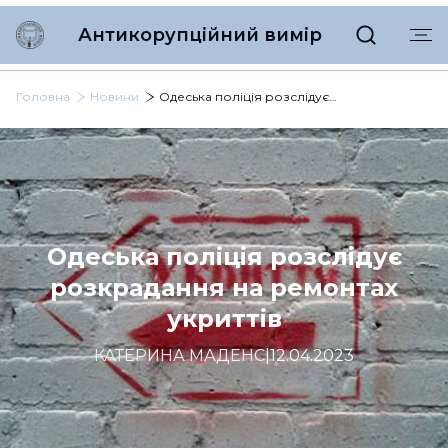
Антикорупційний вимір
Головна
Новини
Одеська поліція розслідує розкрадання на ремонтах укриттів
Одеська поліція розслідує
розкрадання на ремонтах
укриттів
КАТЕРИНА МАДЕНС
|
12.04.2023