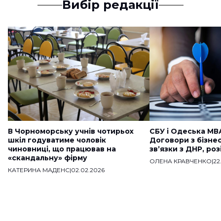
Вибір редакції
В Чорноморську учнів чотирьох
СБУ і Одеська МВ
шкіл годуватиме чоловік
Договори з бізне
чиновниці, що працював на
звʼязки з ДНР, ро
«скандальну» фірму
ОЛЕНА КРАВЧЕНКО
|
22
КАТЕРИНА МАДЕНС
|
02.02.2026