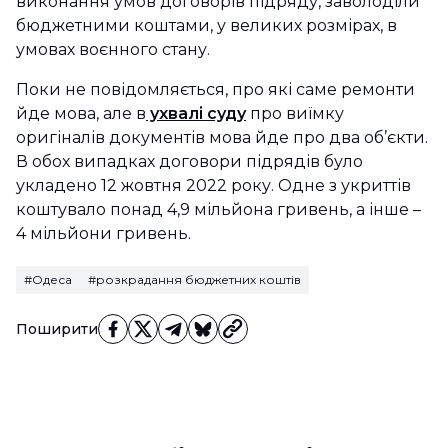
виконання умов договорів підряду, заволоділи
бюджетними коштами, у великих розмірах, в
умовах воєнного стану.
Поки не повідомляється, про які саме ремонти
йде мова, але в
ухвалі суду
про виїмку
оригіналів документів мова йде про два об’єкти.
В обох випадках договори підрядів було
укладено 12 жовтня 2022 року. Одне з укриттів
коштувало понад 4,9 мільйона гривень, а інше –
4 мільйони гривень.
#Одеса
#розкрадання бюджетних коштів
Поширити