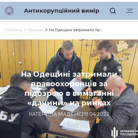
Антикорупційний вимір
Головна
Новини
На Одещині затримали правоохоронців за підозрою в вимаганні «данини» на ринках
На Одещині затримали
правоохоронців за
підозрою в вимаганні
«данини» на ринках
КАТЕРИНА МАДЕНС
|
18.04.2023