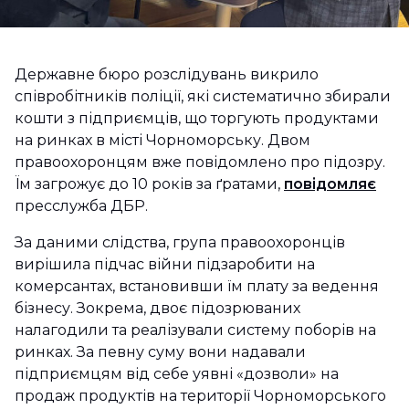
Державне бюро розслідувань викрило
співробітників поліції, які систематично збирали
кошти з підприємців, що торгують продуктами
на ринках в місті Чорноморську. Двом
правоохоронцям вже повідомлено про підозру.
Їм загрожує до 10 років за ґратами,
повідомляє
пресслужба ДБР.
За даними слідства, група правоохоронців
вирішила підчас війни підзаробити на
комерсантах, встановивши їм плату за ведення
бізнесу. Зокрема, двоє підозрюваних
налагодили та реалізували систему поборів на
ринках. За певну суму вони надавали
підприємцям від себе уявні «дозволи» на
продаж продуктів на території Чорноморського