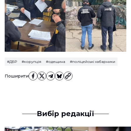
#ДБР
#корупція
#одещина
#поліцейські хабарники
Поширити
Вибір редакції