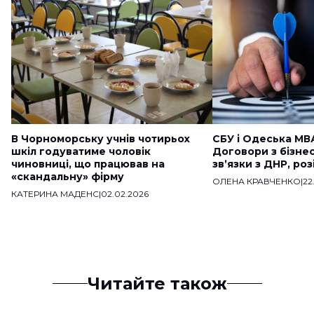
В Чорноморську учнів чотирьох
СБУ і Одеська МВ
шкіл годуватиме чоловік
Договори з бізне
чиновниці, що працював на
звʼязки з ДНР, ро
«скандальну» фірму
ОЛЕНА КРАВЧЕНКО
|
22
КАТЕРИНА МАДЕНС
|
02.02.2026
Читайте також