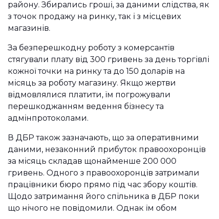
району. Збирались гроші, за даними слідства, як
з точок продажу на ринку, так і з місцевих
магазинів.
За безперешкодну роботу з комерсантів
стягували плату від 300 гривень за день торгівлі
кожної точки на ринку та до 150 доларів на
місяць за роботу магазину. Якщо жертви
відмовлялися платити, їм погрожували
перешкоджанням ведення бізнесу та
адмінпротоколами.
В ДБР також зазначають, що за оперативними
даними, незаконний прибуток правоохоронців
за місяць складав щонайменше 200 000
гривень. Одного з правоохоронців затримали
працівники бюро прямо під час збору коштів.
Щодо затримання його спільника в ДБР поки
що нічого не повідомили. Однак їм обом