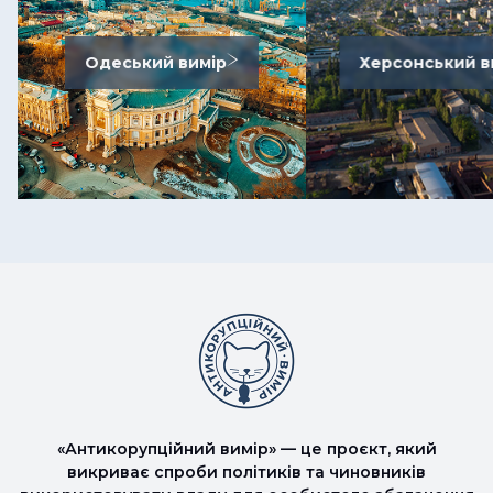
Одеський вимір
Херсонський в
«Антикорупційний вимір» — це проєкт, який
викриває спроби політиків та чиновників