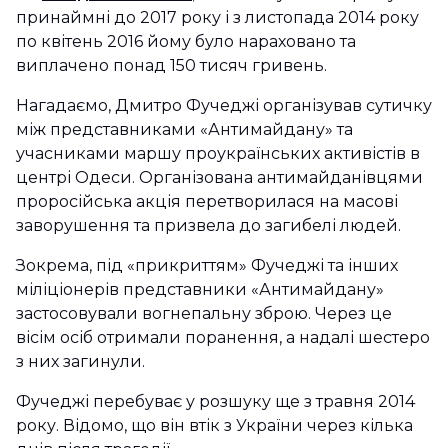
принаймні до 2017 року і з листопада 2014 року
по квітень 2016 йому було нараховано та
виплачено понад 150 тисяч гривень.
Нагадаємо, Дмитро Фучеджі організував сутичку
між представниками «Антимайдану» та
учасниками маршу проукраїнських активістів в
центрі Одеси. Організована антимайданівцями
проросійська акція перетворилася на масові
заворушення та призвела до загибелі людей.
Зокрема, під «прикриттям» Фучеджі та інших
міліціонерів представники «Антимайдану»
застосовували вогнепальну зброю. Через це
вісім осіб отримали поранення, а надалі шестеро
з них загинули.
Фучеджі перебуває у розшуку ще з травня 2014
року. Відомо, що він втік з України через кілька