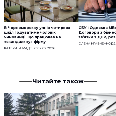
В Чорноморську учнів чотирьох
СБУ і Одеська МВ
шкіл годуватиме чоловік
Договори з бізне
чиновниці, що працював на
звʼязки з ДНР, ро
«скандальну» фірму
ОЛЕНА КРАВЧЕНКО
|
22
КАТЕРИНА МАДЕНС
|
02.02.2026
Читайте також