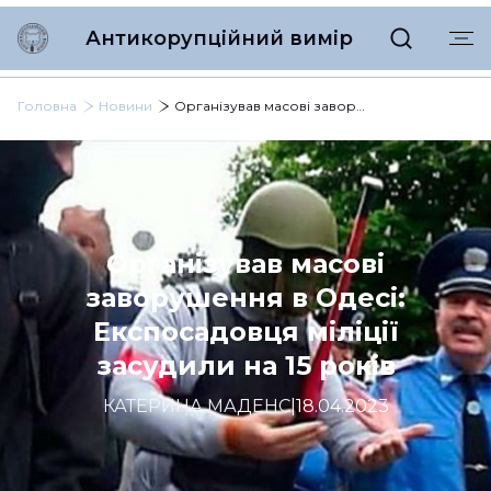
Антикорупційний вимір
Головна
Новини
Організував масові заворушення в Одесі: Експосадовця міліції засудили на 15 років
Організував масові
заворушення в Одесі:
Експосадовця міліції
засудили на 15 років
КАТЕРИНА МАДЕНС
|
18.04.2023