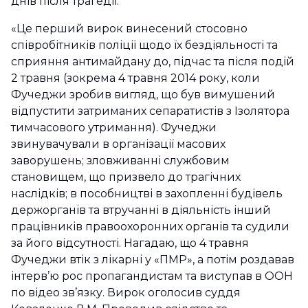
днів після трагедії.
«Це перший вирок винесений стосовно
співробітників поліції щодо їх бездіяльності та
сприяння антимайдану до, підчас та після подій
2 травня (зокрема 4 травня 2014 року, коли
Фучеджи зробив вигляд, що був вимушений
відпустити затриманих сепаратистів з Ізолятора
тимчасового утримання). Фучеджи
звинувачували в організації масових
заворушень; зловживанні службовим
становищем, що призвело до трагічних
наслідків; в пособництві в захопленні будівель
держорганів та втручанні в діяльність інший
працівників правоохоронних органів та судили
за його відсутності. Нагадаю, що 4 травня
Фучеджи втік з лікарні у «ПМР», а потім роздавав
інтерв’ю рос пропагандистам та виступав в ООН
по відео зв’язку. Вирок оголосив суддя