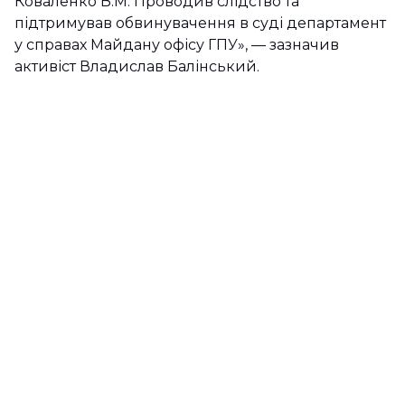
Коваленко В.М. Проводив слідство та
підтримував обвинувачення в суді департамент
у справах Майдану офісу ГПУ», — зазначив
активіст Владислав Балінський.