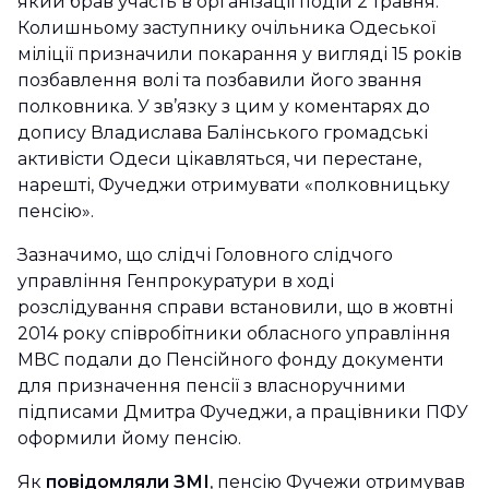
який брав участь в організації подій 2 травня.
Колишньому заступнику очільника Одеської
міліції призначили покарання у вигляді 15 років
позбавлення волі та позбавили його звання
полковника. У зв’язку з цим у коментарях до
допису Владислава Балінського громадські
активісти Одеси цікавляться, чи перестане,
нарешті, Фучеджи отримувати «полковницьку
пенсію».
Зазначимо, що слідчі Головного слідчого
управління Генпрокуратури в ході
розслідування справи встановили, що в жовтні
2014 року співробітники обласного управління
МВС подали до Пенсійного фонду документи
для призначення пенсії з власноручними
підписами Дмитра Фучеджи, а працівники ПФУ
оформили йому пенсію.
Як
повідомляли ЗМІ
, пенсію Фучежи отримував