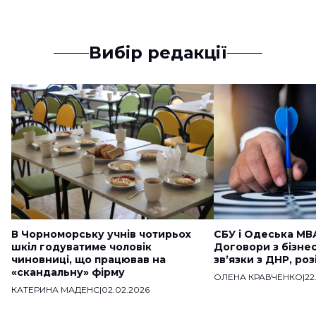
Вибір редакції
В Чорноморську учнів чотирьох
СБУ і Одеська МВ
шкіл годуватиме чоловік
Договори з бізне
чиновниці, що працював на
звʼязки з ДНР, ро
«скандальну» фірму
ОЛЕНА КРАВЧЕНКО
|
22
КАТЕРИНА МАДЕНС
|
02.02.2026