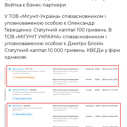
Войтка є бізнес-партнери.
У ТОВ «Мігуніт-Україна» співзасновником і
уповноваженою особою є Олександр
Терещенко. Статутний капітал 100 гривень. В
ТОВ «МІГУНІТ УКРАЇНА» співзасновником і
уповноваженою особою є Дмитро Блохін.
Статутний капітал 10 000 гривень. КВЕДи у фірм
однакові.