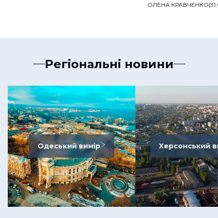
мільйонів
ОЛЕНА КРАВЧЕНКО
|
31
Регіональні новини
Одеський вимір
Херсонський в