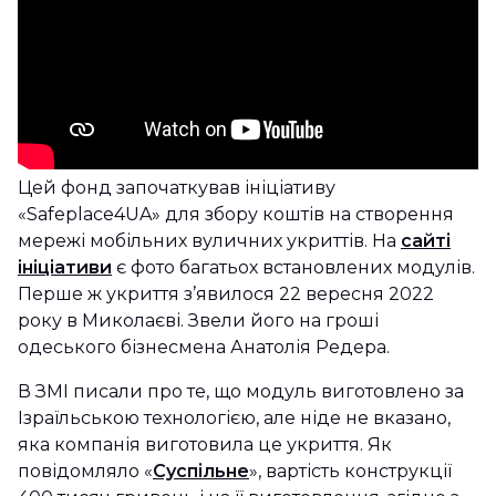
Цей фонд започаткував ініціативу
«Safeplace4UA» для збору коштів на створення
мережі мобільних вуличних укриттів. На
сайті
ініціативи
є фото багатьох встановлених модулів.
Перше ж укриття з’явилося 22 вересня 2022
року в Миколаєві. Звели його на гроші
одеського бізнесмена Анатолія Редера.
В ЗМІ писали про те, що модуль виготовлено за
Ізраїльською технологією, але ніде не вказано,
яка компанія виготовила це укриття. Як
повідомляло «
Суспільне
», вартість конструкції