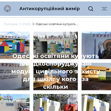
Антикорупційний вимір
Головна
Статті
Одеські освітяни купують швидкоспоруджувані модулі цивільного захисту для шкіл: у кого і за скільки
Одеські освітяни купують
швидкоспоруджувані
модулі цивільного захисту
для шкіл: у кого і за
скільки
ОЛЕНА КРАВЧЕНКО
|
29.06.2023