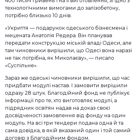
400 тисяч гривень і на її виготовлення, згідно з
технологічними вимогами до залізобетону,
потрібно близько 10 днів.
«Укриття — подарунок одеського бізнесмена і
мецената Анатолія Редера. Він планував
передати конструкцію міській владі Одеси, але
там чиновники вирішили, що Одесі вона наразі
не так потрібна, як Миколаєву», — писало
«Суспільне».
Зараз же одеські чиновники вирішили, що час
придбати модулі настав. І замовити вирішили
одразу 28 штук. Благодійний фонд не публікує
інформації про те, хто виготовляє модулі, а
підрядник освітян надав на доказ своєї
досвідченості замовлення від фонду на один
модуль. На всі три тендери подана одна й та
сама довідка, в якій вказаний один і той самий
договір з Благодійним фондом.