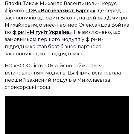
Блохін. Також Михайло Валентинович керує
фірмою
ТОВ «Вогнезахист Бар’єр»
, де серед
засновників ще один Блохін, на цей раз Дмитро
Михайлович, бізнес-партнер Олександра Войтка
по
фірмі «Мігуніт Україна»
. Не виключено, що
замовником першого модуля у фірми-
підрядника став брат бізнес-партнера
засновника цього підрядника.
БО «БФ Юність 2.0» дійсно займається
встановленням модулів. Ця фірма встановила
перший захисний модуль в Миколаєві за
спонсорські гроші.