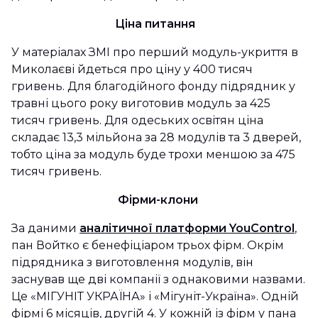
Ціна питання
У матеріалах ЗМІ про перший модуль-укриття в
Миколаєві йдеться про ціну у 400 тисяч
гривень. Для благодійного фонду підрядник у
травні цього року виготовив модуль за 425
тисяч гривень. Для одеських освітян ціна
складає 13,3 мільйона за 28 модулів та 3 дверей,
тобто ціна за модуль буде трохи меншою за 475
тисяч гривень.
Фірми-клони
За даними
аналітичної платформи YouControl
,
пан Войтко є бенефіціаром трьох фірм. Окрім
підрядника з виготовлення модулів, він
заснував ще дві компанії з однаковими назвами.
Це «МІГУНІТ УКРАЇНА» і «Мігуніт-Україна». Одній
фірмі 6 місяців, другій 4. У кожній із фірм у пана