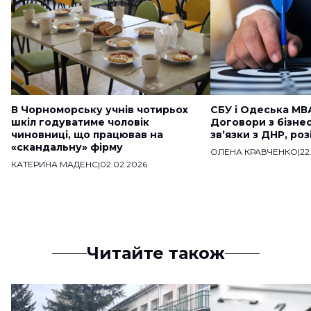
В Чорноморську учнів чотирьох
СБУ і Одеська МВ
шкіл годуватиме чоловік
Договори з бізне
чиновниці, що працював на
звʼязки з ДНР, ро
«скандальну» фірму
ОЛЕНА КРАВЧЕНКО
|
22
КАТЕРИНА МАДЕНС
|
02.02.2026
Читайте також