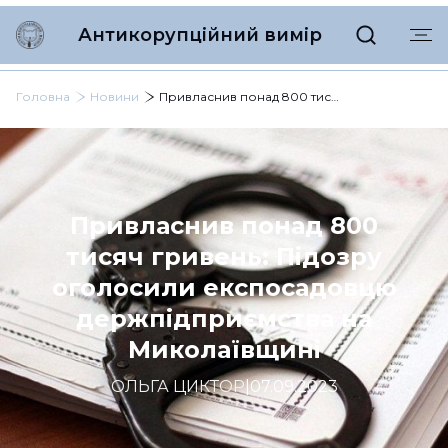
Антикорупційний вимір
Головна
Новини
Привласнив понад 800 тисяч гривень: Підозру оголосили експосадовцю держпідприємства на Миколаївщині
Привласнив понад 800
тисяч гривень: Підозру
оголосили експосадовцю
держпідприємства на
Миколаївщині
ОЛЬГА ЦИКТОР
|
07.09.2023