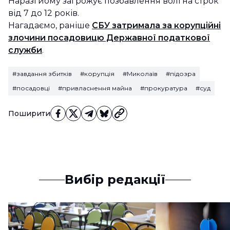
Наразі йому загрожує позбавлення волі на строк
від 7 до 12 років.
Нагадаємо, раніше
СБУ затримала за корупційні
злочини посадовицю Державної податкової
служби
.
#завдання збитків
#корупція
#Миколаїв
#підозра
#посадовці
#привласнення майна
#прокуратура
#суд
Поширити
Вибір редакції