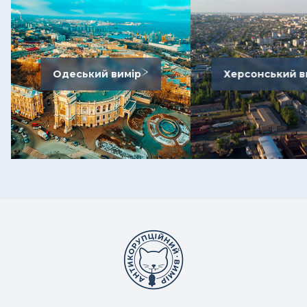
Одеський вимір
Херсонський в