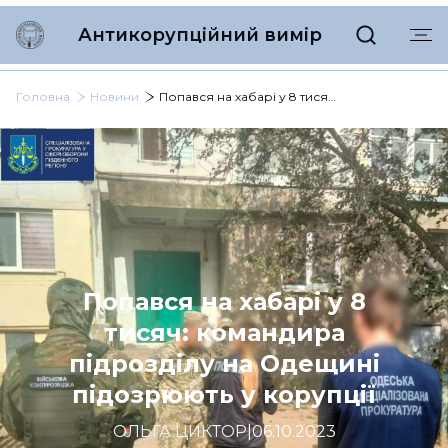
Антикорупційний вимір
Головна
Новини
Попався на хабарі у 8 тисяч: командира підрозділу на Одещині підозрюють у корупції
Попався на хабарі у 8
тисяч: командира
підрозділу на Одещині
підозрюють у корупції
ОЛЬГА ЦИКТОР
|
06.10.2023