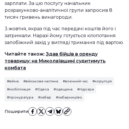
зарплати. За цю послугу начальник
розрахунково-аналітичної групи запросив 8
тисяч гривень винагороди.
3 жовтня, якраз під час передачі коштів його і
затримали. Наразі йому готується клопотання
запобіжний захід у вигляді тримання під вартою.
Читайте також:
Здав бійців в оренду
товаришу: на Миколаївщині судитимуть
комбата
#війна
#військова частина
#воєнний час
#корупція
#мобілізація
#Одеса
#одещина
#підозра
#прокуратура
#хабар
#хабарництво
Поширити