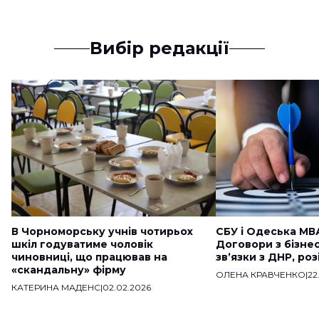
Вибір редакції
В Чорноморську учнів чотирьох
СБУ і Одеська МВ
шкіл годуватиме чоловік
Договори з бізне
чиновниці, що працював на
звʼязки з ДНР, ро
«скандальну» фірму
ОЛЕНА КРАВЧЕНКО
|
22
КАТЕРИНА МАДЕНС
|
02.02.2026