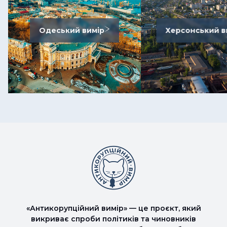
Одеський вимір
Херсонський в
«Антикорупційний вимір» — це проєкт, який
викриває спроби політиків та чиновників