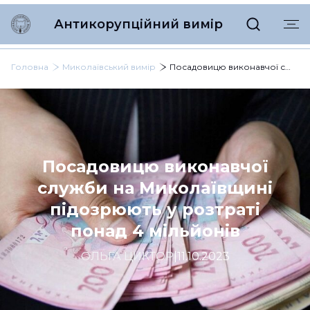
Антикорупційний вимір
Головна
Миколаївський вимір
Посадовицю виконавчої служби на Миколаївщині підозрюють у розтраті понад 4 мільйонів
Посадовицю виконавчої
служби на Миколаївщині
підозрюють у розтраті
понад 4 мільйонів
ОЛЬГА ЦИКТОР
|
11.10.2023