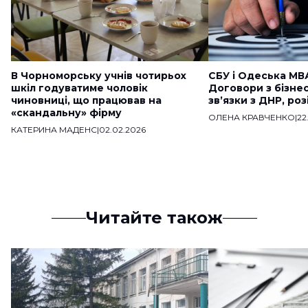
В Чорноморську учнів чотирьох
СБУ і Одеська МВ
шкіл годуватиме чоловік
Договори з бізне
чиновниці, що працював на
звʼязки з ДНР, ро
«скандальну» фірму
ОЛЕНА КРАВЧЕНКО
|
22
КАТЕРИНА МАДЕНС
|
02.02.2026
Читайте також