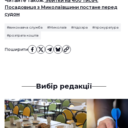
Читайте також:
Збитки на 400 тисяч:
Посадовиця з Миколаївщини постане перед
судом
#виконавча служба
#Миколаїв
#підозра
#прокуратура
#розтрата коштів
Поширити
Вибір редакції