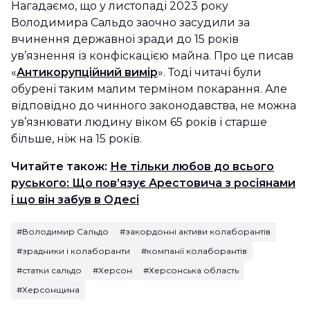
Нагадаємо, що у листопаді 2023 року
Володимира Сальдо заочно засудили за
вчинення державної зради до 15 років
ув’язнення із конфіскацією майна. Про це писав
«
Антикорупційний вимір
». Тоді читачі були
обурені таким малим терміном покарання. Але
відповідно до чинного законодавства, не можна
ув’язнювати людину віком 65 років і старше
більше, ніж на 15 років.
Читайте також:
Не тільки любов до всього
руського: Що пов’язує Арестовича з росіянами
і що він забув в Одесі
#Володимир Сальдо
#закордонні активи колаборантів
#зрадники і колаборанти
#компанії колаборантів
#статки сальдо
#Херсон
#Херсонська область
#Херсонщина