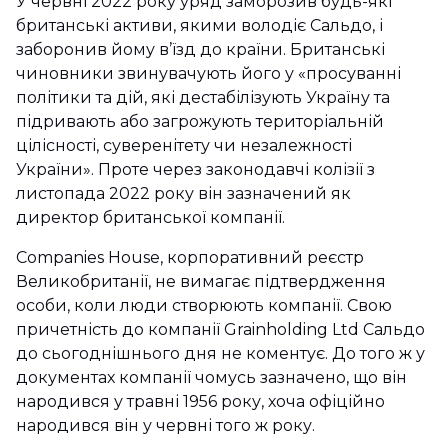
У червні 2022 року уряд заморозив будь-які
британські активи, якими володіє Сальдо, і
заборонив йому в’їзд до країни. Британські
чиновники звинувачують його у «просуванні
політики та дій, які дестабілізують Україну та
підривають або загрожують територіальній
цілісності, суверенітету чи незалежності
України». Проте через законодавчі колізії з
листопада 2022 року він зазначений як
директор британської компанії.
Companies House, корпоративний реєстр
Великобританії, не вимагає підтвердження
особи, коли люди створюють компанії. Свою
причетність до компанії Grainholding Ltd Сальдо
до сьогоднішнього дня не коментує. До того ж у
документах компанії чомусь зазначено, що він
народився у травні 1956 року, хоча офіційно
народився він у червні того ж року.