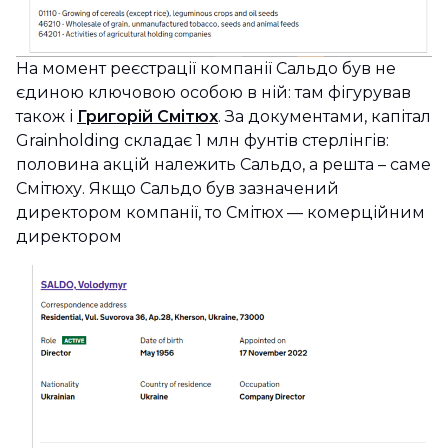
На момент реєстрації компанії Сальдо був не
єдиною ключовою особою в ній: там фігурував
також і
Григорій Смітюх
. За документами, капітал
Grainholding складає 1 млн фунтів стерлінгів:
половина акцій належить Сальдо, а решта – саме
Смітюху. Якщо Сальдо був зазначений
директором компанії, то Смітюх — комерційним
директором