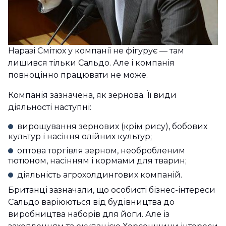
Наразі Смітюх у компанії не фігурує — там
лишився тільки Сальдо. Але і компанія
повноцінно працювати не може.
Компанія зазначена, як зернова. Її види
діяльності наступні:
вирощування зернових (крім рису), бобових
культур і насіння олійних культур;
оптова торгівля зерном, необробленим
тютюном, насінням і кормами для тварин;
діяльність агрохолдингових компаній.
Британці зазначали, що особисті бізнес-інтереси
Сальдо варіюються від будівництва до
виробництва наборів для йоги. Але із