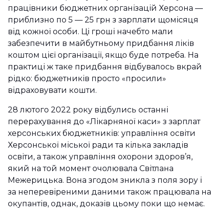
працівники бюджетних організацій Херсона —
приблизно по 5 — 25 грн з зарплати щомісяця
від кожної особи. Ці гроші начебто мали
забезпечити в майбутньому придбання ліків
коштом цієї організації, якщо буде потреба. На
практиці ж таке придбання відбувалось вкрай
рідко: бюджетників просто «просили»
відраховувати кошти.
28 лютого 2022 року відбулись останні
перерахування до «Лікарняної каси» з зарплат
херсонських бюджетників: управління освіти
Херсонської міської ради та кілька закладів
освіти, а також управління охорони здоров’я,
який на той момент очолювала Світлана
Межерицька. Вона згодом зникла з поля зору і
за неперевіреними даними також працювала на
окупантів, однак, доказів цьому поки що немає.