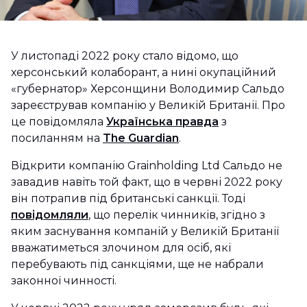
У листопаді 2022 року стало відомо, що
херсонський колаборант, а нині окупаційний
«губернатор» Херсонщини Володимир Сальдо
зареєстрував компанію у Великій Британії. Про
це повідомляла
Українська правда
з
посиланням на
The Guardian
.
Відкрити компанію Grainholding Ltd Сальдо не
завадив навіть той факт, що в червні 2022 року
він потрапив під британські санкції. Тоді
повідомляли
, що перелік чинників, згідно з
яким заснування компаній у Великій Британії
вважатиметься злочином для осіб, які
перебувають під санкціями, ще не набрали
законної чинності.