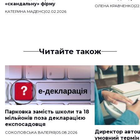
«скандальну» фірму
ОЛЕНА КРАВЧЕНКО
|
22
КАТЕРИНА МАДЕНС
|
02.02.2026
Читайте також
Парковка замість школи та 18
мільйонів поза декларацією
експосадовця
Директор авто
СОКОЛОВСЬКА ВАЛЕРІЯ
|
05.08.2026
умовний термін