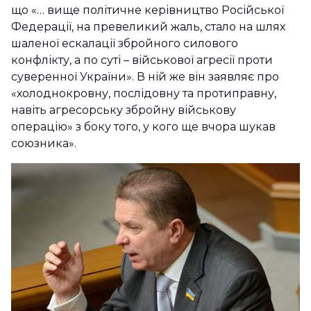
що «… вище політичне керівництво Російської
Федерації, на превеликий жаль, стало на шлях
шаленої ескалації збройного силового
конфлікту, а по суті – військової агресії проти
суверенної України». В ній же він заявляє про
«холоднокровну, послідовну та протиправну,
навіть агресорську збройну військову
операцію» з боку того, у кого ще вчора шукав
союзника».