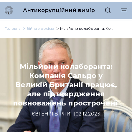
Антикорупційний вимір
Головна
Війна з росією
Мільйони колаборанта: Компанія Сальдо у Великій Британії працює, але підтвердження повноважень прострочені
Мільйони колаборанта:
Компанія Сальдо у
Великій Британії працює,
але підтвердження
повноважень прострочені
ЄВГЕНІЯ ВІРЛИЧ
|
02.12.2023