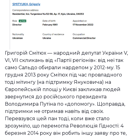
Григорій Смітюх — народний депутат України V,
VI, VII скликань від «Партії регіонів»: від неї так
само Сальдо обирали нардепом у 2012-му. 15
грудня 2013 року Смітюх під час провладного
тоді мітингу (на підтримку Януковича) на
Європейській площі у Києві закликав людей
звернутися до російського президента
Володимира Путіна по «допомогу». Щоправда,
підтримки не отримав навіть від своїх.
Перевзувся цей пан тоді, коли вже стало
зрозуміло, що перемогла Революція Гідності: 4
березня 2014 року він робить іншу заяву про те,