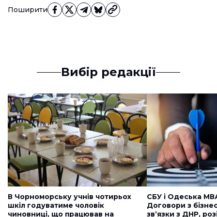
Поширити
Вибір редакції
В Чорноморську учнів чотирьох
СБУ і Одеська МВ
шкіл годуватиме чоловік
Договори з бізне
чиновниці, що працював на
звʼязки з ДНР, ро