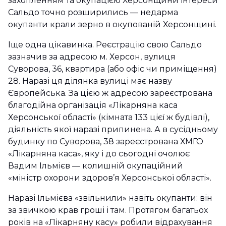
захопленням та окупацією Херсонщини інтереси
Сальдо точно розширились — недарма
окупанти крали зерно в окупованій Херсонщині.
Іще одна цікавинка. Реєстрацію свою Сальдо
зазначив за адресою м. Херсон, вулиця
Суворова, 36, квартира (або офіс чи приміщення)
28. Наразі ця ділянка вулиці має назву
Європейська. За цією ж адресою зареєстрована
благодійна організація «Лікарняна каса
Херсонської області» (кімната 133 цієї ж будівлі),
діяльність якої наразі припинена. А в сусідньому
будинку по Суворова, 38 зареєстрована ХМГО
«Лікарняна каса», яку і до сьогодні очолює
Вадим Ільмієв — колишній окупаційний
«міністр охорони здоров’я Херсонської області».
Наразі Ільмієва «звільнили» навіть окупанти: він
за звичкою крав гроші і там. Протягом багатьох
років на «Лікарняну касу» робили відрахування