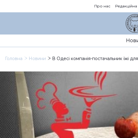
Про нас
Редакційна
Нов
Головна
Новини
В Одесі компанія-постачальник їжі дл