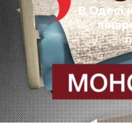
В Одесі 
лікар
п