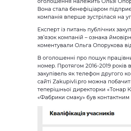
оголошення належить Ользі Опору
Вона стала бенефіціаром підприємс
компанія вперше зустрілася на уг
Експерт із питань публічних заку
зв’язок компаній – ознака ймовір
коментували Ольга Опорукова ві
В оголошенні про пошук працівн
номер. Протягом 2016-2019 років 
закупівель як телефон другого ко
сайті Zakupivli.pro можна побачит
теперішньої директорки «Тонар К
«Фабрики смаку» був контактним 