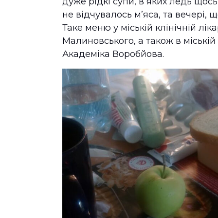
дуже рідкі супи, в яких ледь щос
не відчувалось м’яса, та вечері, 
Таке меню у міській клінічній лі
Малиновського, а також в міській 
Академіка Воробйова.