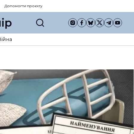
Допомогти проєкту
ір
Війна