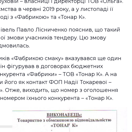
ховій – власниці і директорці ТОВ «Ольга».
тва в червні 2019 року, а у листопаді її
оді з «Фабрикою» та «Тонар К».
півель Павло Лісниченко пояснив, що такий
ної змови учасників тендеру. Цю змову
дмовилась.
иків «Фабрикою смаку» вказувався ще один
він фігурував в договорах бюджетних
нкурента «Фабрики» – ТОВ «Тонар К». А на
и його як контакт ФОП Надії Токаревої –
». Отже, виходить, що номер з оголошення
номером їхнього конкурента – «Тонар К».