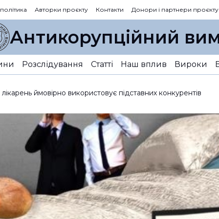
 політика
Авторки проєкту
Контакти
Донори і партнери проєкту
Антикорупційний вим
ини
Розслідування
Статті
Наш вплив
Вироки
я лікарень ймовірно використовує підставних конкурентів