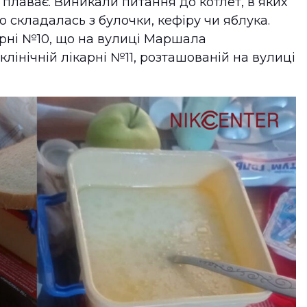
ь плаває. Виникали питання до котлет, в яких
що складалась з булочки, кефіру чи яблука.
карні №10, що на вулиці Маршала
клінічній лікарні №11, розташованій на вулиці