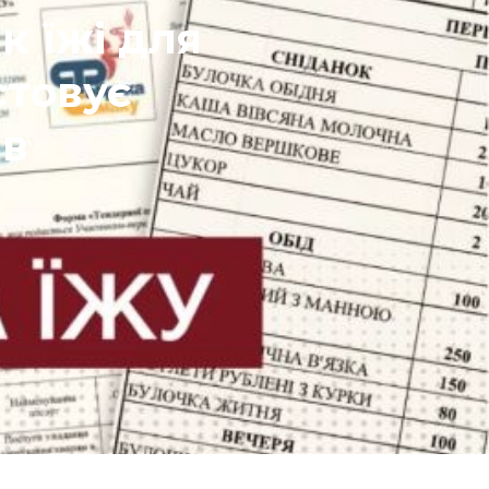
к їжі для
стовує
ів