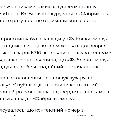
ше учасниками таких закупівель стають
В «Тонар К». Вони конкурували з «Фабрикою»
ного разу так і не отримали контракт на
 пропозиція була завжди у «Фабрику смаку».
ні підписали з цією фірмою п’ять договорів
іської лікарні №10 звернулись з зауваженнями
рядника, вона пояснила, що «Фабрика смаку»
ендувала себе як надійний постачальник.
йшов оголошення про пошук кухаря та
ку». У публікації зазначили контактний
онній розмові жінка підтвердила, що саме з
штування до «Фабрики смаку».
’ясувалось, що контактний номер з