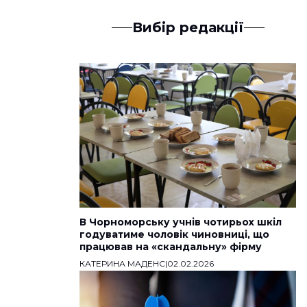
Вибір редакції
В Чорноморську учнів чотирьох шкіл
годуватиме чоловік чиновниці, що
працював на «скандальну» фірму
КАТЕРИНА МАДЕНС
|
02.02.2026