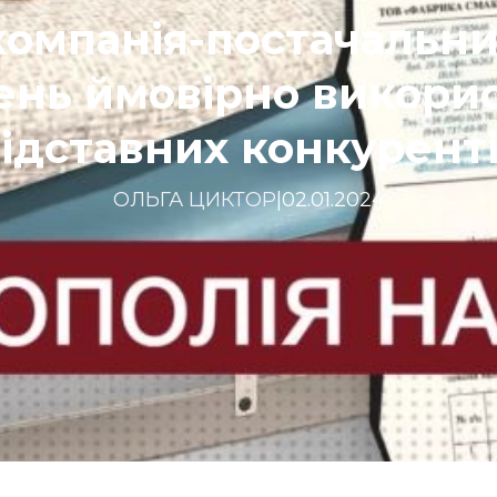
компанія-постачальни
ень ймовірно викори
ідставних конкурент
ОЛЬГА ЦИКТОР
|
02.01.2024