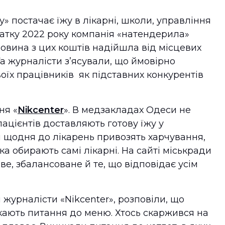
 постачає їжу в лікарні, школи, управління
очатку 2022 року компанія «натендерила»
ловина з цих коштів надійшла від місцевих
 Та журналісти з’ясували, що ймовірно
оїх працівників як підставних конкурентів
ня «
Nikcenter
». В медзакладах Одеси не
ацієнтів доставляють готову їжу у
 щодня до лікарень привозять харчування,
ка обирають самі лікарні. На сайті міськради
е, збалансоване й те, що відповідає усім
 журналісти «Nikcenter», розповіли, що
икають питання до меню. Хтось скаржився на