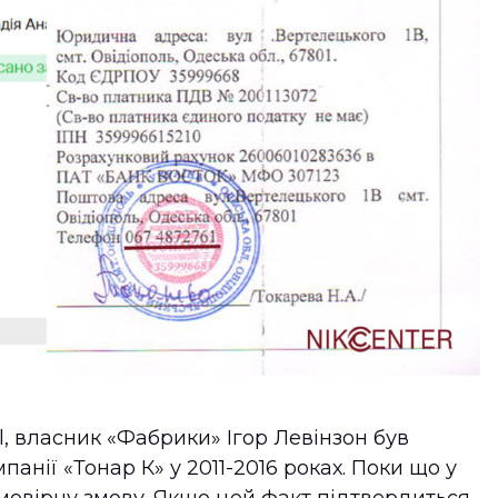
l, власник «Фабрики» Ігор Левінзон був
анії «Тонар К» у 2011-2016 роках. Поки що у