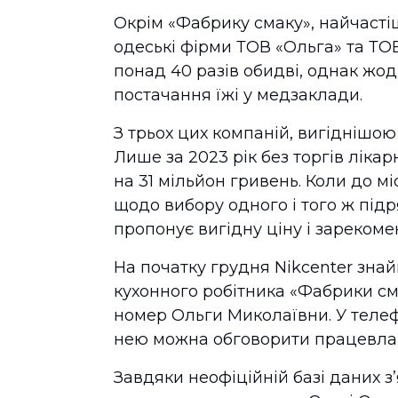
Окрім «Фабрику смаку», найчасті
одеські фірми ТОВ «Ольга» та ТО
понад 40 разів обидві, однак жод
постачання їжі у медзаклади.
З трьох цих компаній, вигіднішою
Лише за 2023 рік без торгів лікар
на 31 мільйон гривень. Коли до м
щодо вибору одного і того ж під
пропонує вигідну ціну і зареком
На початку грудня Nikcenter зна
кухонного робітника «Фабрики сма
номер Ольги Миколаївни. У телеф
нею можна обговорити працевла
Завдяки неофіційній базі даних з