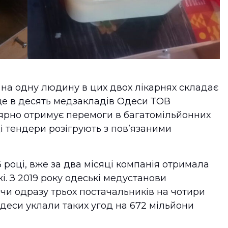
рі на одну людину в цих двох лікарнях складає
 ще в десять медзакладів Одеси ТОВ
лярно отримує перемоги в багатомільйонних
ці тендери розігрують з пов’язаними
 році, вже за два місяці компанія отримала
. З 2019 року одеські медустанови
чи одразу трьох постачальників на чотири
Одеси уклали таких угод на 672 мільйони