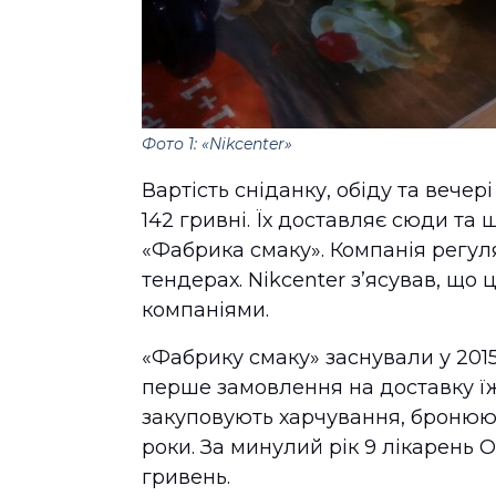
Фото 1: «Nikcenter»
Вартість сніданку, обіду та вече
142 гривні. Їх доставляє сюди та
«Фабрика смаку». Компанія регу
тендерах. Nikcenter зʼясував, що 
компаніями.
«Фабрику смаку» заснували у 2015
перше замовлення на доставку їжі
закуповують харчування, бронюю
роки. За минулий рік 9 лікарень 
гривень.