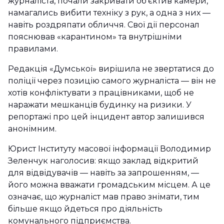
журналіста, почали закривати об’єктив камери,
намагались вибити техніку з рук, а одна з них —
навіть роздряпати обличчя. Свої дії персонал
пояснював «карантином» та внутрішніми
правилами.
Редакція «Думської» вирішила не звертатися до
поліції через позицію самого журналіста — він не
хотів конфліктувати з працівниками, щоб не
наражати мешканців будинку на ризики. У
репортажі про цей інцидент автор залишився
анонімним.
Юрист Інституту масової інформації Володимир
Зеленчук наголосив: якщо заклад відкритий
для відвідувачів — навіть за запрошенням, —
його можна вважати громадським місцем. А це
означає, що журналіст мав право знімати, тим
більше якщо йдеться про діяльність
комунального підприємства.