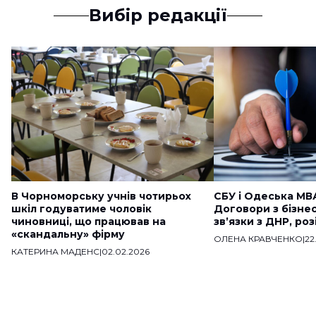
Вибір редакції
В Чорноморську учнів чотирьох
СБУ і Одеська МВ
шкіл годуватиме чоловік
Договори з бізне
чиновниці, що працював на
звʼязки з ДНР, ро
«скандальну» фірму
ОЛЕНА КРАВЧЕНКО
|
22
КАТЕРИНА МАДЕНС
|
02.02.2026