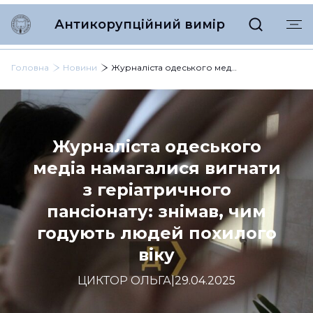
Антикорупційний вимір
Головна
Новини
Журналіста одеського медіа намагалися вигнати з геріатричного пансіонату: знімав, чим годують людей похилого віку
Журналіста одеського
медіа намагалися вигнати
з геріатричного
пансіонату: знімав, чим
годують людей похилого
віку
ЦИКТОР ОЛЬГА
|
29.04.2025