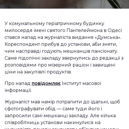
У комунальному геріатричному будинку
милосердя імені святого Пантелеймона в Одесі
стався напад на журналіста видання «Думська».
Кореспондент прибув до установи, аби зняти,
чим насправді годують мешканців пансіонату.
Саме підопічні закладу звернулись до редакції з
розповідями про мізерний раціон і завищені
ціни на закупівлі продуктів.
Про напад
повідомляє
Інститут масової
інформації.
Журналіст мав намір потрапити до їдальні, щоб
сфотографувати обід — саме туди його і
запросили самі мешканці закладу. Але кілька
співробітниць установи накинулися на