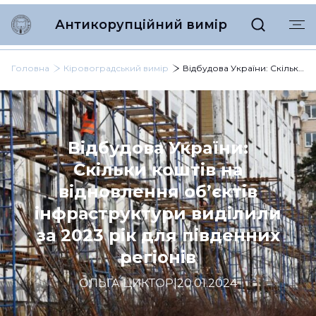
Антикорупційний вимір
Головна
Кіровоградський вимір
Відбудова України: Скільки коштів на відновлення об’єктів інфраструктури виділили за 2023 рік для південних регіонів
Відбудова України:
Скільки коштів на
відновлення об’єктів
інфраструктури виділили
за 2023 рік для південних
регіонів
ОЛЬГА ЦИКТОР
|
20.01.2024