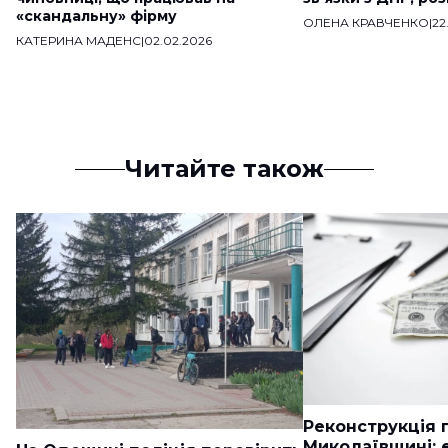
«скандальну» фірму
ОЛЕНА КРАВЧЕНКО
|
22
КАТЕРИНА МАДЕНС
|
02.02.2026
Читайте також
Реконструкція п
Миколаївщині: 