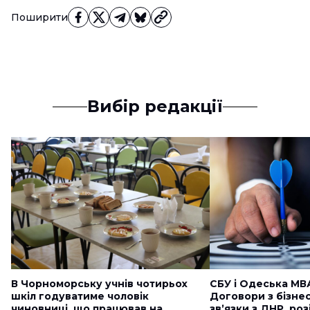
Поширити
Вибір редакції
В Чорноморську учнів чотирьох
СБУ і Одеська МВ
шкіл годуватиме чоловік
Договори з бізне
чиновниці, що працював на
звʼязки з ДНР, ро