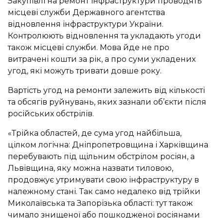
Закупівлі на ремонт інфраструктури проводять
місцеві служби Державного агентства
відновлення інфраструктури України.
Контролюють відновлення та укладають угоди
також місцеві служби. Мова йде не про
витрачені кошти за рік, а про суми укладених
угод, які можуть тривати довше року.
Вартість угод на ремонти залежить від кількості
та обсягів руйнувань, яких зазнали об’єкти після
російських обстрілів.
«Трійка областей, де сума угод найбільша,
цілком логічна: Дніпропетровщина і Харківщина
перебувають під щільним обстрілом росіян, а
Львівщина, яку можна назвати тиловою,
продовжує утримувати свою інфраструктуру в
належному стані. Так само недалеко від трійки
Миколаївська та Запорізька області: тут також
чимало знищеної або пошкодженої росіянами