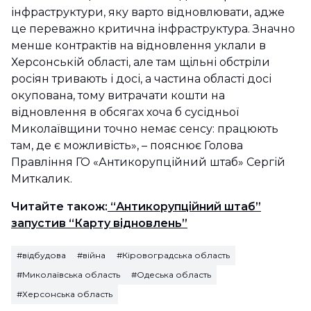
інфраструктури, яку варто відновлювати, адже
це переважно критична інфраструктура. Значно
менше контрактів на відновлення уклали в
Херсонській області, але там щільні обстріли
росіян тривають і досі, а частина області досі
окупована, тому витрачати кошти на
відновлення в обсягах хоча б сусідньої
Миколаївщини точно немає сенсу: працюють
там, де є можливість», – пояснює Голова
Правління ГО «Антикорупційний штаб» Сергій
Миткалик.
Читайте також:
“Антикорупційний штаб”
запустив “Карту відновлень”
#відбудова
#війна
#Кіровоградська область
#Миколаївська область
#Одеська область
#Херсонська область