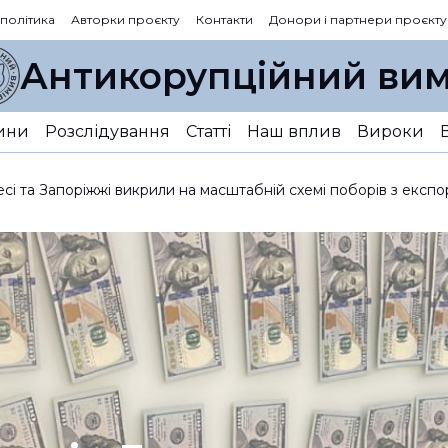
 політика
Авторки проєкту
Контакти
Донори і партнери проєкту
Антикорупційний вим
ини
Розслідування
Статті
Наш вплив
Вироки
 та Запоріжжі викрили на масштабній схемі поборів з експо