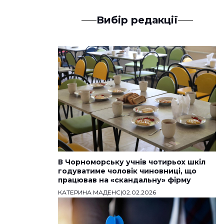
Вибір редакції
В Чорноморську учнів чотирьох шкіл
годуватиме чоловік чиновниці, що
працював на «скандальну» фірму
КАТЕРИНА МАДЕНС
|
02.02.2026