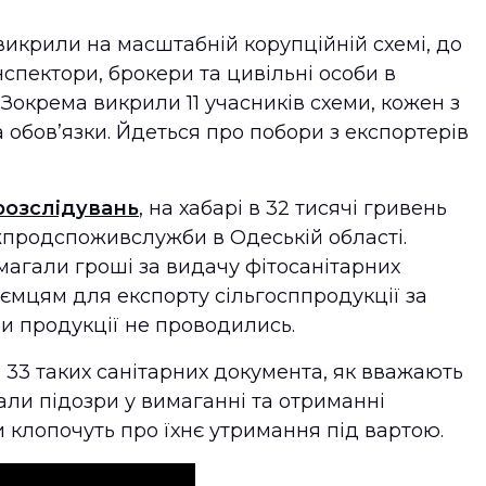
крили на масштабній корупційній схемі, до
нспектори, брокери та цивільні особи в
 Зокрема викрили 11 учасників схеми, кожен з
а обов’язки. Йдеться про побори з експортерів
озслідувань
, на хабарі в 32 тисячі гривень
жпродспоживслужби в Одеській області.
магали гроші за видачу фітосанітарних
риємцям для експорту сільгосппродукції за
би продукції не проводились.
 33 таких санітарних документа, як вважають
али підозри у вимаганні та отриманні
 клопочуть про їхнє утримання під вартою.