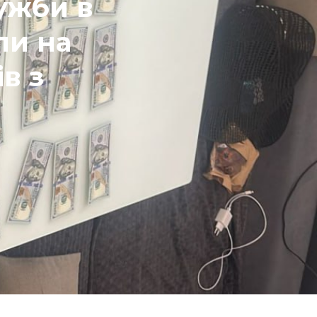
ужби в
ли на
в з