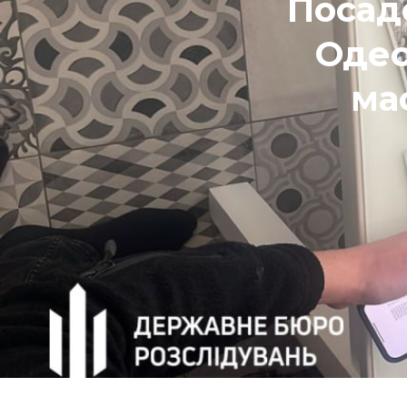
Посад
Одес
ма