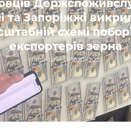
овців Держспоживсл
і та Запоріжжі викри
сштабній схемі поборі
експортерів зерна
ОЛЬГА ЦИКТОР
|
03.04.2024