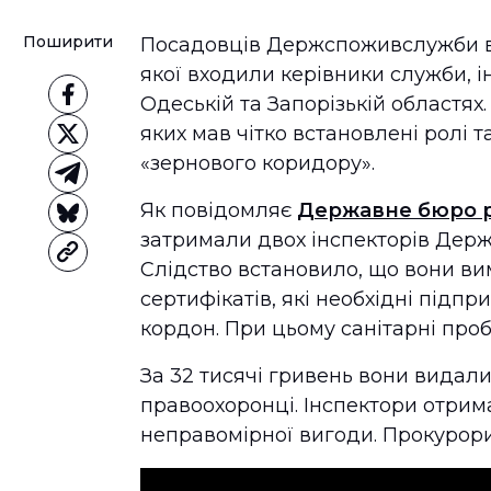
Поширити
Посадовців Держспоживслужби ви
якої входили керівники служби, і
Одеській та Запорізькій областях.
яких мав чітко встановлені ролі т
«зернового коридору».
Як повідомляє
Державне бюро р
затримали двох інспекторів Дер
Слідство встановило, що вони ви
сертифікатів, які необхідні підп
кордон. При цьому санітарні про
За 32 тисячі гривень вони видали
правоохоронці. Інспектори отрим
неправомірної вигоди. Прокурори