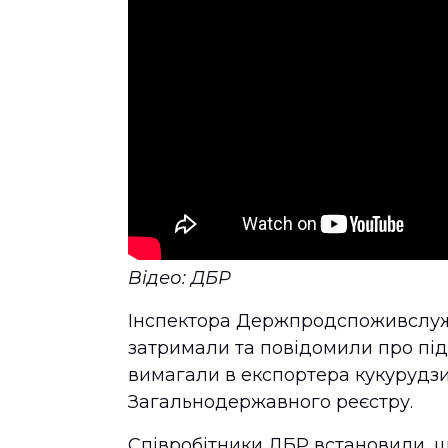
Відео: ДБР
Інспектора Держпродспоживслужб
затримали та повідомили про підо
вимагали в експортера кукурудзи 
Загальнодержавного реєстру.
Співробітники ДБР встановили, щ