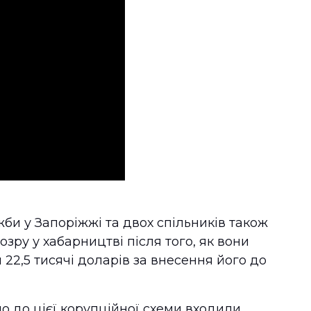
и у Запоріжжі та двох спільників також
зру у хабарництві після того, як вони
22,5 тисячі доларів за внесення його до
о до цієї корупційної схеми входили