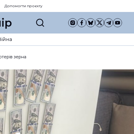
Допомогти проєкту
ір
Війна
ртерів зерна