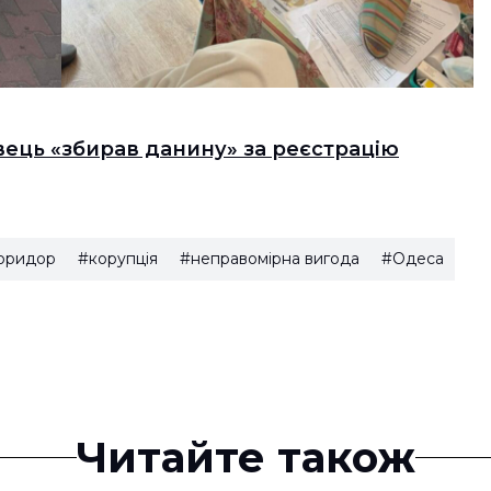
вець «збирав данину» за реєстрацію
оридор
#корупція
#неправомірна вигода
#Одеса
Читайте також