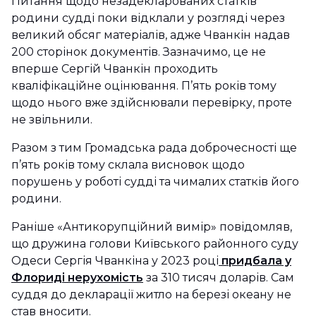
Питання щодо незадекларованих статків
родини судді поки відклали у розгляді через
великий обсяг матеріалів, адже Чванкін надав
200 сторінок документів. Зазначимо, це не
вперше Сергій Чванкін проходить
кваліфікаційне оцінювання. П’ять років тому
щодо нього вже здійснювали перевірку, проте
не звільнили.
Разом з тим Громадська рада доброчесності ще
п’ять років тому склала висновок щодо
порушень у роботі судді та чималих статків його
родини.
Раніше «Антикорупційний вимір» повідомляв,
що дружина голови Київського районного суду
Одеси Сергія Чванкіна у 2023 році
придбала у
Флориді нерухомість
за 310 тисяч доларів. Сам
суддя до декларації житло на березі океану не
став вносити.