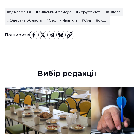
#декларація
#Київський райсуд
#нерухомість
#Одеса
#Одеська область
#Сергій Чванкін
#Суд
#судді
Поширити
Вибір редакції