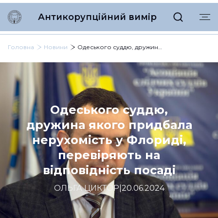
Антикорупційний вимір
Головна
Новини
Одеського суддю, дружина якого придбала нерухомість у Флориді, перевіряють на відповідність посаді
Одеського суддю,
дружина якого придбала
нерухомість у Флориді,
перевіряють на
відповідність посаді
ОЛЬГА ЦИКТОР
|
20.06.2024