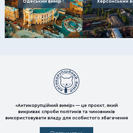
Одеський вимір
Херсонський в
«Антикорупційний вимір» — це проєкт, який
викриває спроби політиків та чиновників
використовувати владу для особистого збагачення