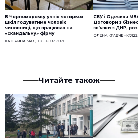
В Чорноморську учнів чотирьох
СБУ і Одеська МВ
шкіл годуватиме чоловік
Договори з бізне
чиновниці, що працював на
звʼязки з ДНР, ро
«скандальну» фірму
ОЛЕНА КРАВЧЕНКО
|
22
КАТЕРИНА МАДЕНС
|
02.02.2026
Читайте також