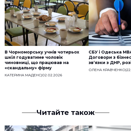
В Чорноморську учнів чотирьох
СБУ і Одеська МВ
шкіл годуватиме чоловік
Договори з бізне
чиновниці, що працював на
звʼязки з ДНР, ро
«скандальну» фірму
ОЛЕНА КРАВЧЕНКО
|
22
КАТЕРИНА МАДЕНС
|
02.02.2026
Читайте також