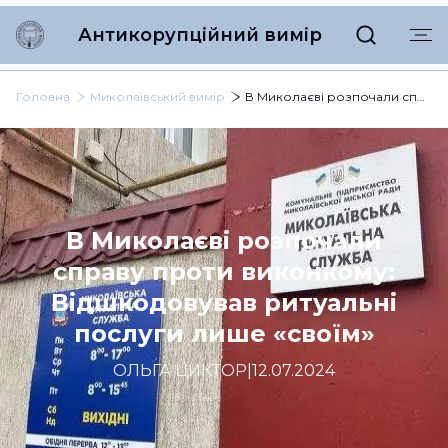
Антикорупційний вимір
Головна
Миколаївський вимір
В Миколаєві розпочали справу проти виконкому: Відшкодовував ритуальні послуги лише «своїм»
В Миколаєві розпочали
справу проти виконкому:
Відшкодовував ритуальні
послуги лише «своїм»
ОЛЬГА ЦИКТОР
|
12.07.2024