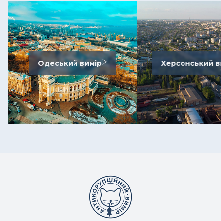
Одеський вимір
Херсонський в