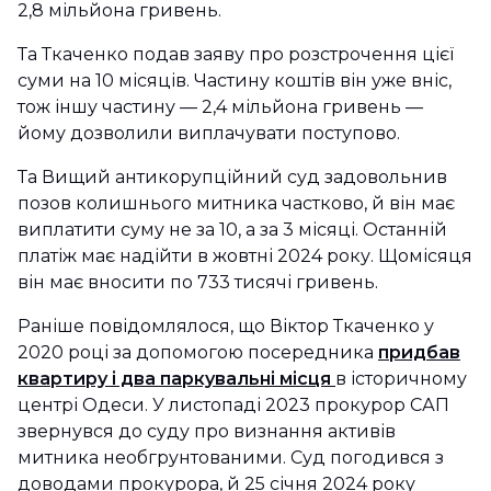
2,8 мільйона гривень.
Та Ткаченко подав заяву про розстрочення цієї
суми на 10 місяців. Частину коштів він уже вніс,
тож іншу частину — 2,4 мільйона гривень —
йому дозволили виплачувати поступово.
Та Вищий антикорупційний суд задовольнив
позов колишнього митника частково, й він має
виплатити суму не за 10, а за 3 місяці. Останній
платіж має надійти в жовтні 2024 року. Щомісяця
він має вносити по 733 тисячі гривень.
Раніше повідомлялося, що Віктор Ткаченко у
2020 році за допомогою посередника
придбав
квартиру і два паркувальні місця
в історичному
центрі Одеси. У листопаді 2023 прокурор САП
звернувся до суду про визнання активів
митника необгрунтованими. Суд погодився з
доводами прокурора, й 25 січня 2024 року