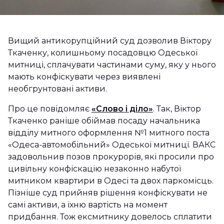
Вищий антикорупційний суд дозволив Віктору
Ткаченку, колишньому посадовцю Одеської
митниці, сплачувати частинами суму, яку у нього
мають конфіскувати через виявлені
необгрунтовані активи.
Про це повідомляє
«Слово і діло»
. Так, Віктор
Ткаченко раніше обіймав посаду начальника
відділу митного оформлення №1 митного поста
«Одеса-автомобільний» Одеської митниці. ВАКС
задовольнив позов прокурорів, які просили про
цивільну конфіскацію незаконно набутої
митником квартири в Одесі та двох паркомісць.
Пізніше суд прийняв рішення конфіскувати не
самі активи, а їхню вартість на момент
придбання. Тож ексмитнику довелось сплатити