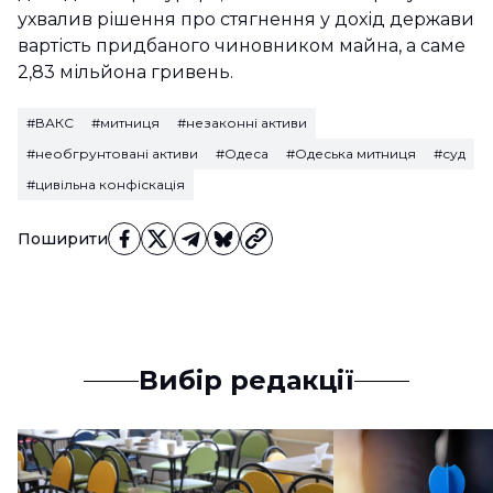
ухвалив рішення про стягнення у дохід держави
вартість придбаного чиновником майна, а саме
2,83 мільйона гривень.
#ВАКС
#митниця
#незаконні активи
#необгрунтовані активи
#Одеса
#Одеська митниця
#суд
#цивільна конфіскація
Поширити
Вибір редакції