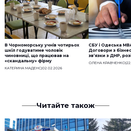
В Чорноморську учнів чотирьох
СБУ і Одеська МВ
шкіл годуватиме чоловік
Договори з бізне
чиновниці, що працював на
звʼязки з ДНР, ро
«скандальну» фірму
ОЛЕНА КРАВЧЕНКО
|
22
КАТЕРИНА МАДЕНС
|
02.02.2026
Читайте також