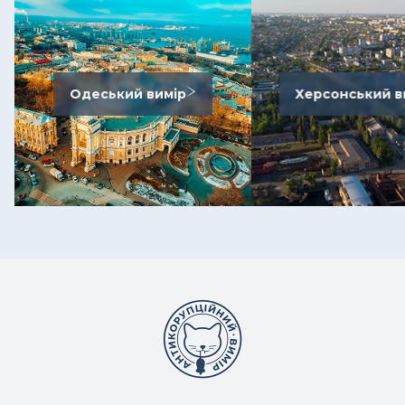
Одеський вимір
Херсонський в