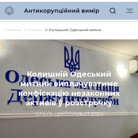
Антикорупційний вимір
Головна
Новини
Колишній Одеський митник виплачуватиме конфіскацію незаконних активів у розстрочку
Колишній Одеський
митник виплачуватиме
конфіскацію незаконних
активів у розстрочку
ОЛЬГА ЦИКТОР
|
16.07.2024