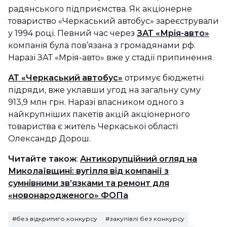
радянського підприємства. Як акціонерне
товариство «Черкаський автобус» зареєстрували
у 1994 році. Певний час через
ЗАТ «Мрія-авто»
компанія була пов’язана з громадянами рф.
Наразі ЗАТ «Мрія-авто» вже у стадії припинення.
АТ «Черкаський автобус»
отримує бюджетні
підряди, вже уклавши угод на загальну суму
913,9 млн грн. Наразі власником одного з
найкрупніших пакетів акцій акціонерного
товариства є житель Черкаської області
Олександр Дорош.
Читайте також
:
Антикорупційний огляд на
Миколаївщині: вугілля від компанії з
сумнівними зв’язками та ремонт для
«новонародженого» ФОПа
#без відкритиго конкурсу
#закупівлі без конкурсу