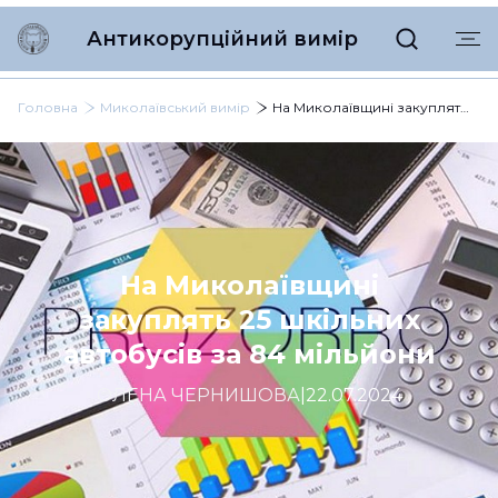
Антикорупційний вимір
Головна
Миколаївський вимір
На Миколаївщині закуплять 25 шкільних автобусів за 84 мільйони
На Миколаївщині
закуплять 25 шкільних
автобусів за 84 мільйони
ОЛЕНА ЧЕРНИШОВА
|
22.07.2024