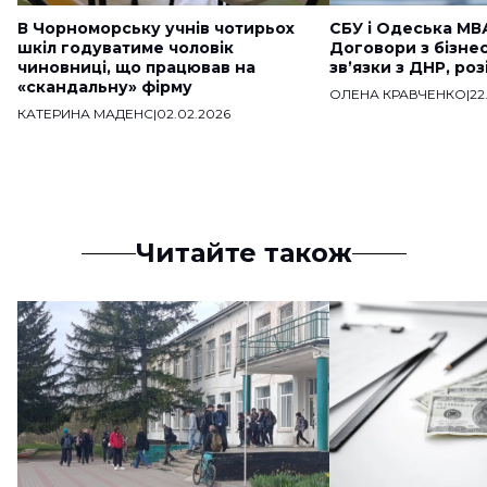
В Чорноморську учнів чотирьох
СБУ і Одеська МВ
шкіл годуватиме чоловік
Договори з бізне
чиновниці, що працював на
звʼязки з ДНР, ро
«скандальну» фірму
ОЛЕНА КРАВЧЕНКО
|
22
КАТЕРИНА МАДЕНС
|
02.02.2026
Читайте також