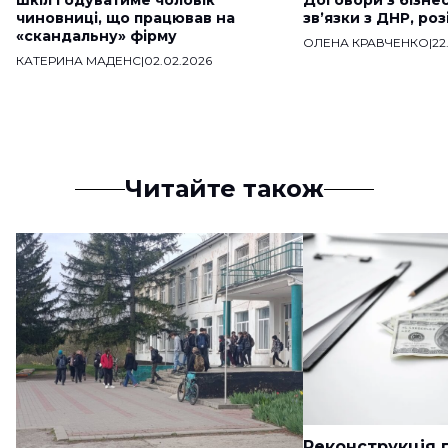
шкіл годуватиме чоловік
Договори з бізне
чиновниці, що працював на
звʼязки з ДНР, ро
«скандальну» фірму
ОЛЕНА КРАВЧЕНКО
|
22
КАТЕРИНА МАДЕНС
|
02.02.2026
Читайте також
Реконструкція п