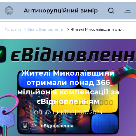
Антикорупційний вимір
Головна
Вікно Відновлення
Жителі Миколаївщини отримали понад 366 мільйонів компенсації за єВідновленням
Жителі Миколаївщини
отримали понад 366
мільйонів компенсації за
єВідновленням
ОЛЬГА ЦИКТОР
|
25.07.2024