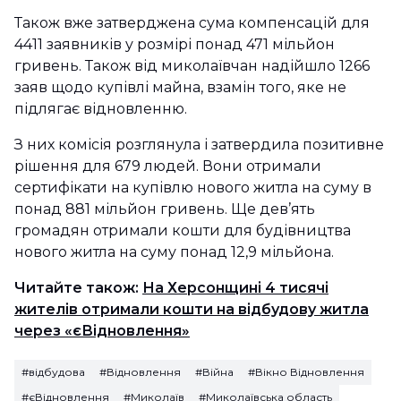
Також вже затверджена сума компенсацій для
4411 заявників у розмірі понад 471 мільйон
гривень. Також від миколаївчан надійшло 1266
заяв щодо купівлі майна, взамін того, яке не
підлягає відновленню.
З них комісія розглянула і затвердила позитивне
рішення для 679 людей. Вони отримали
сертифікати на купівлю нового житла на суму в
понад 881 мільйон гривень. Ще дев’ять
громадян отримали кошти для будівництва
нового житла на суму понад 12,9 мільйона.
Читайте також:
На Херсонщині 4 тисячі
жителів отримали кошти на відбудову житла
через «єВідновлення»
#відбудова
#Відновлення
#Війна
#Вікно Відновлення
#єВідновлення
#Миколаїв
#Миколаївська область