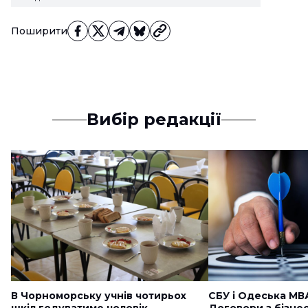
Поширити
Вибір редакції
В Чорноморську учнів чотирьох
СБУ і Одеська МВ