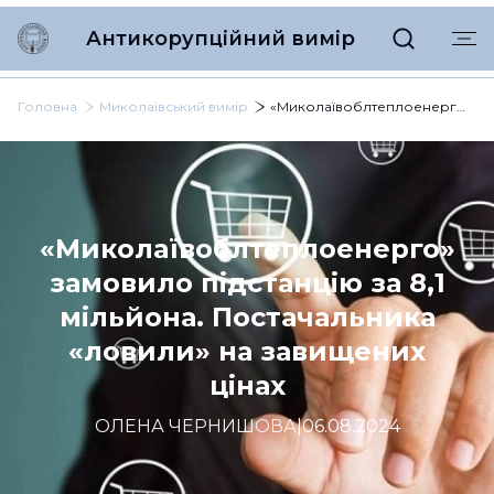
Антикорупційний вимір
Головна
Миколаївський вимір
«Миколаївоблтеплоенерго» замовило підстанцію за 8,1 мільйона. Постачальника «ловили» на завищених цінах
«Миколаївоблтеплоенерго»
замовило підстанцію за 8,1
мільйона. Постачальника
«ловили» на завищених
цінах
ОЛЕНА ЧЕРНИШОВА
|
06.08.2024