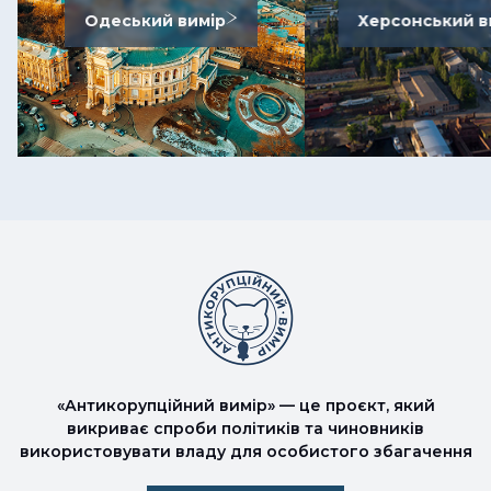
Одеський вимір
Херсонський в
«Антикорупційний вимір» — це проєкт, який
викриває спроби політиків та чиновників
використовувати владу для особистого збагачення