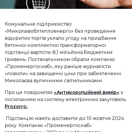
Комунальне підприємство
«Миколаївоблтеплоенерго» без проведення
відкритих торгів уклало угоду на придбання
бетонної комплектної трансформаторної
підстанції вартістю 8,1 мільйона бюджетних
гривень. Постачальником обрали компанію
«Променергоснаб», яку раніше журналісти
«ловили» на завищенні ціни при забезпеченні
Миколаєва вуличними світильниками.
Про це повідомляє
«Антикорупційний вимір»
з
посиланням на систему електронних закупівель
Prozorro.
Підстанцію мають доставити до 10 жовтня 2024
року. Компанію «Променергоснаб»