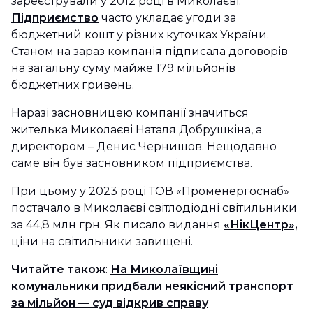
зареєстрували у 2012 році в Миколаєві.
Підприємство
часто укладає угоди за
бюджетний кошт у різних куточках України.
Станом на зараз компанія підписала договорів
на загальну суму майже 179 мільйонів
бюджетних гривень.
Наразі засновницею компанії значиться
жителька Миколаєві Наталя Добрушкіна, а
директором – Денис Чернишов. Нещодавно
саме він був засновником підприємства.
При цьому у 2023 році ТОВ «Променергоснаб»
постачало в Миколаєві світлодіодні світильники
за 44,8 млн грн. Як писало видання
«НікЦентр»,
ціни на світильники завищені.
Читайте також
:
На Миколаївщині
комунальники придбали неякісний транспорт
за мільйон — суд відкрив справу