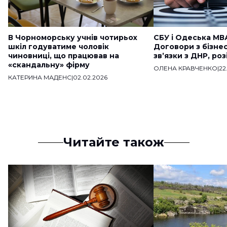
В Чорноморську учнів чотирьох
СБУ і Одеська МВ
шкіл годуватиме чоловік
Договори з бізне
чиновниці, що працював на
звʼязки з ДНР, ро
«скандальну» фірму
ОЛЕНА КРАВЧЕНКО
|
22
КАТЕРИНА МАДЕНС
|
02.02.2026
Читайте також