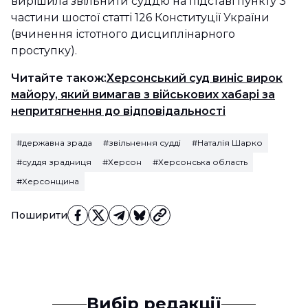
вирішила звільнити суддю на підставі пункту 3
частини шостої статті 126 Конституції України
(вчинення істотного дисциплінарного
проступку).
Читайте також:
Херсонський суд виніс вирок
майору, який вимагав з військових хабарі за
непритягнення до відповідальності
#державна зрада
#звільнення судді
#Наталія Шарко
#суддя зрадниця
#Херсон
#Херсонська область
#Херсонщина
Поширити
Вибір редакції