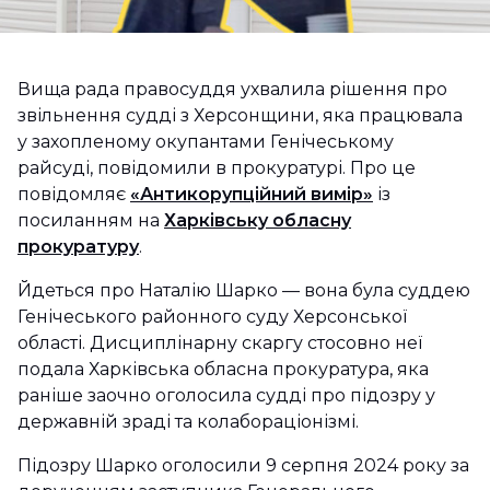
Вища рада правосуддя ухвалила рішення про
звільнення судді з Херсонщини, яка працювала
у захопленому окупантами Генічеському
райсуді, повідомили в прокуратурі. Про це
повідомляє
«Антикорупційний вимір»
із
посиланням на
Харківську обласну
прокуратуру
.
Йдеться про Наталію Шарко — вона була суддею
Генічеського районного суду Херсонської
області. Дисциплінарну скаргу стосовно неї
подала Харківська обласна прокуратура, яка
раніше заочно оголосила судді про підозру у
державній зраді та колабораціонізмі.
Підозру Шарко оголосили 9 серпня 2024 року за