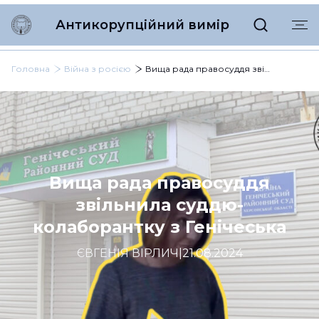
Антикорупційний вимір
Головна
Війна з росією
Вища рада правосуддя звільнила суддю-колаборантку з Генічеська
Вища рада правосуддя
звільнила суддю-
колаборантку з Генічеська
ЄВГЕНІЯ ВІРЛИЧ
|
21.08.2024