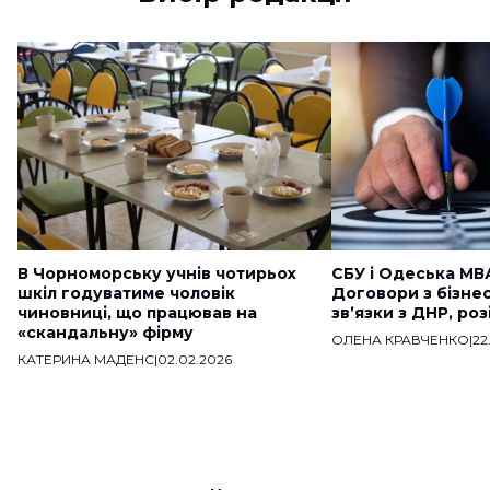
В Чорноморську учнів чотирьох
СБУ і Одеська МВ
шкіл годуватиме чоловік
Договори з бізне
чиновниці, що працював на
звʼязки з ДНР, ро
«скандальну» фірму
ОЛЕНА КРАВЧЕНКО
|
22
КАТЕРИНА МАДЕНС
|
02.02.2026