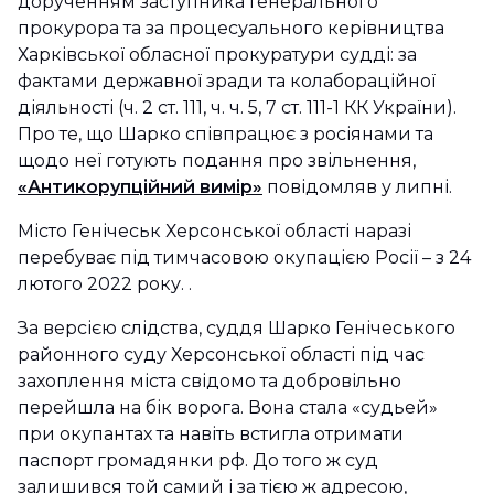
дорученням заступника Генерального
прокурора та за процесуального керівництва
Харківської обласної прокуратури судді: за
фактами державної зради та колабораційної
діяльності (ч. 2 ст. 111, ч. ч. 5, 7 ст. 111-1 КК України).
Про те, що Шарко співпрацює з росіянами та
щодо неї готують подання про звільнення,
«Антикорупційний вимір»
повідомляв у липні.
Місто Генічеськ Херсонської області наразі
перебуває під тимчасовою окупацією Росії – з 24
лютого 2022 року. .
За версією слідства, суддя Шарко Генічеського
районного суду Херсонської області під час
захоплення міста свідомо та добровільно
перейшла на бік ворога. Вона стала «судьей»
при окупантах та навіть встигла отримати
паспорт громадянки рф. До того ж суд
залишився той самий і за тією ж адресою,