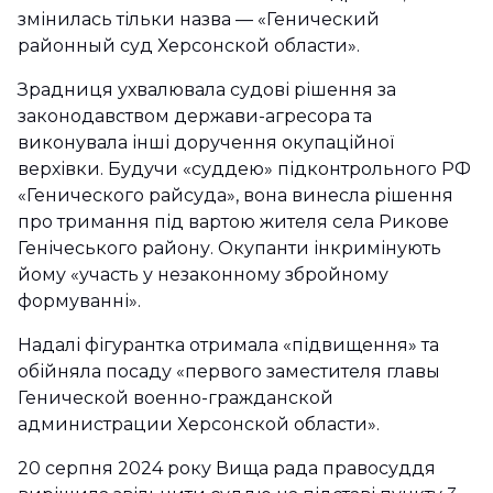
змінилась тільки назва — «Генический
районный суд Херсонской области».
Зрадниця ухвалювала судові рішення за
законодавством держави-агресора та
виконувала інші доручення окупаційної
верхівки. Будучи «суддею» підконтрольного РФ
«Генического райсуда», вона винесла рішення
про тримання під вартою жителя села Рикове
Генічеського району. Окупанти інкримінують
йому «участь у незаконному збройному
формуванні».
Надалі фігурантка отримала «підвищення» та
обійняла посаду «первого заместителя главы
Генической военно-гражданской
администрации Херсонской области».
20 серпня 2024 року Вища рада правосуддя