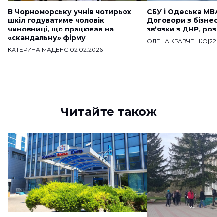
В Чорноморську учнів чотирьох
СБУ і Одеська МВ
шкіл годуватиме чоловік
Договори з бізне
чиновниці, що працював на
звʼязки з ДНР, ро
«скандальну» фірму
ОЛЕНА КРАВЧЕНКО
|
22
КАТЕРИНА МАДЕНС
|
02.02.2026
Читайте також