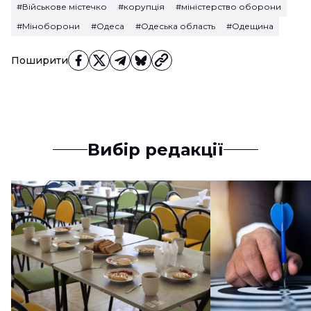
#Військове містечко
#корупція
#міністерство оборони
#Міноборони
#Одеса
#Одеська область
#Одещина
Поширити
Вибір редакції