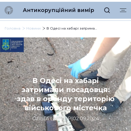
Антикорупційний вимір
Головна
Новини
В Одесі на хабарі затримали посадовця: здав в оренду територію військового містечка
В Одесі на хабарі
затримали посадовця:
здав в оренду територію
військового містечка
ОЛЬГА ЦИКТОР
|
02.09.2024