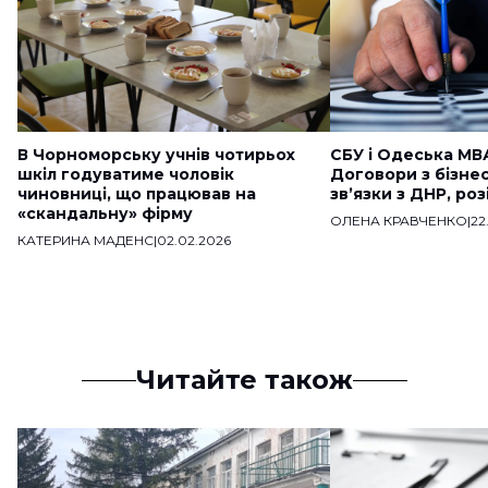
В Чорноморську учнів чотирьох
СБУ і Одеська МВ
шкіл годуватиме чоловік
Договори з бізне
чиновниці, що працював на
звʼязки з ДНР, ро
«скандальну» фірму
ОЛЕНА КРАВЧЕНКО
|
22
КАТЕРИНА МАДЕНС
|
02.02.2026
Читайте також