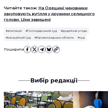
Читайте також:
На Одещині чиновники
закуповують вугілля у дружини селищного
голови. Ціни завищені
#апеляція
#Господарський суд
#додаткові угоди
#касаційний суд
#Кіровоградська область
#суд
Поширити
Вибір редакції