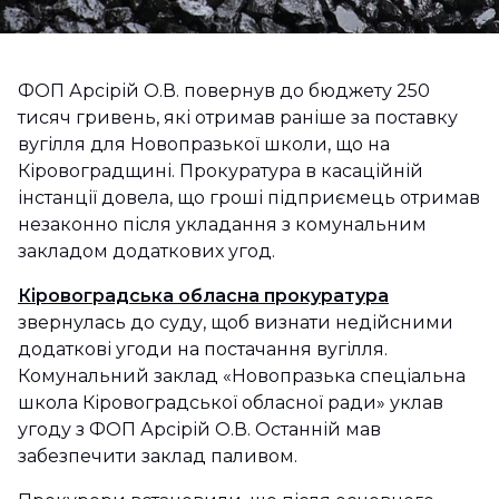
ФОП Арсірій О.В. повернув до бюджету 250
тисяч гривень, які отримав раніше за поставку
вугілля для Новопразької школи, що на
Кіровоградщині. Прокуратура в касаційній
інстанції довела, що гроші підприємець отримав
незаконно після укладання з комунальним
закладом додаткових угод.
Кіровоградська обласна прокуратура
звернулась до суду, щоб визнати недійсними
додаткові угоди на постачання вугілля.
Комунальний заклад «Новопразька спеціальна
школа Кіровоградської обласної ради» уклав
угоду з ФОП Арсірій О.В. Останній мав
забезпечити заклад паливом.