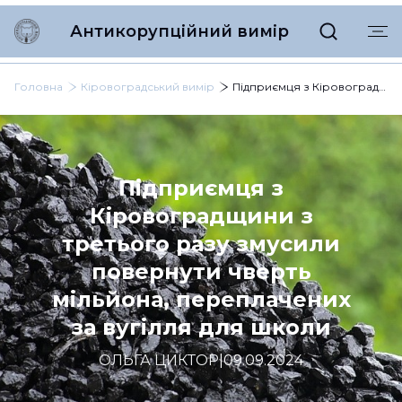
Антикорупційний вимір
Головна
Кіровоградський вимір
Підприємця з Кіровоградщини з третього разу змусили повернути чверть мільйона, переплачених за вугілля для школи
Підприємця з
Кіровоградщини з
третього разу змусили
повернути чверть
мільйона, переплачених
за вугілля для школи
ОЛЬГА ЦИКТОР
|
09.09.2024