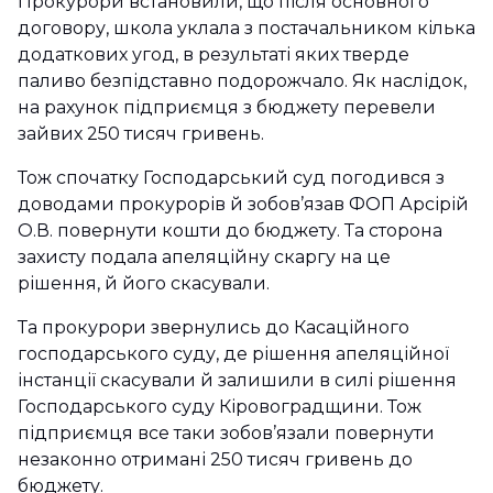
Прокурори встановили, що після основного
договору, школа уклала з постачальником кілька
додаткових угод, в результаті яких тверде
паливо безпідставно подорожчало. Як наслідок,
на рахунок підприємця з бюджету перевели
зайвих 250 тисяч гривень.
Тож спочатку Господарський суд погодився з
доводами прокурорів й зобов’язав ФОП Арсірій
О.В. повернути кошти до бюджету. Та сторона
захисту подала апеляційну скаргу на це
рішення, й його скасували.
Та прокурори звернулись до Касаційного
господарського суду, де рішення апеляційної
інстанції скасували й залишили в силі рішення
Господарського суду Кіровоградщини. Тож
підприємця все таки зобов’язали повернути
незаконно отримані 250 тисяч гривень до
бюджету.