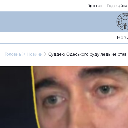
Про нас
Редакційна
Нов
Головна
Новини
Суддею Одеського суду ледь не став 