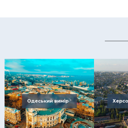
Одеський вимір
Херсо