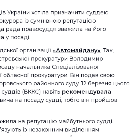
дів України хотіла призначити суддею
окурора із сумнівною репутацією
а рада правосуддя зважила на його
а у посаді.
дської організації
«Автомайдану»
. Так,
стровської прокуратури Володимир
осаду начальника Спеціалізованої
ї обласної прокуратури. Він подав свою
оровського районного суду. 12 березня цього
 суддів (ВККС) навіть
рекомендувала
ча на посаду судді, тобто він пройшов
жила на репутацію майбутнього судді.
ʼязують із незаконним виділенням