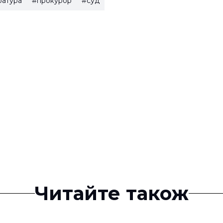
ратура
#прокурор
#суд
Читайте також