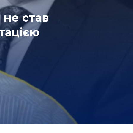
 не став
тацією