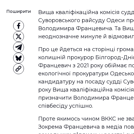
Поширити
Вища кваліфікаційна комісія суд
Суворовського райсуду Одеси пр
Володимира Францевича. Та Вищ
неоднозначне минуле й відмовил
Про це йдеться на сторінці грома
колишній прокурор Білгород-Дні
Францевич з 2021 року обіймає п
екологічної прокуратури Одесько
кандидатуру на посаду судді Сув
року Вища кваліфікаційна комісія
призначити Володимира Францеви
співбесіду успішно.
Проте якимось чином ВККС не зва
Зокрема Францевича в медіа пов