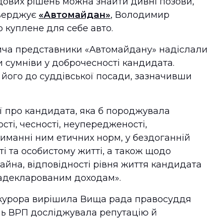
судових рішень можна знайти дивні позови,
тверджує
«Автомайдан»
, Володимир
 куплене для себе авто.
ича представники «Автомайдану» надіслали
 сумніви у доброчесності кандидата.
 його до суддівської посади, зазначивши
ї про кандидата, яка б породжувала
сті, чесності, неупередженості,
триманні ним етичних норм, у бездоганній
ті та особистому житті, а також щодо
йна, відповідності рівня життя кандидата
 задекларованим доходам».
окурора вирішила Вища рада правосуддя
нь ВРП досліджувала репутацію й