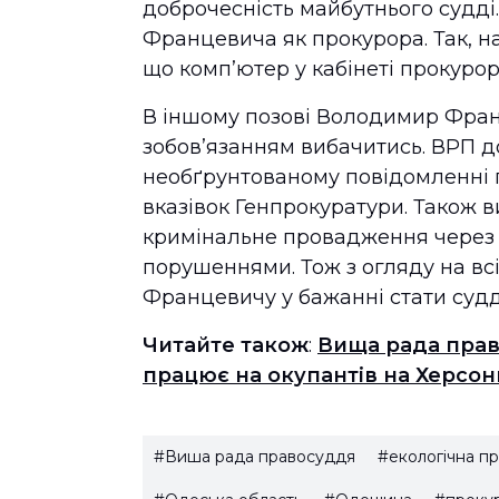
доброчесність майбутнього судді
Францевича як прокурора. Так, на
що комп’ютер у кабінеті прокуро
В іншому позові Володимир Фран
зобов’язанням вибачитись. ВРП д
необґрунтованому повідомленні 
вказівок Генпрокуратури. Також
кримінальне провадження через 
порушеннями. Тож з огляду на вс
Францевичу у бажанні стати суд
Читайте також
:
Вища рада прав
працює на окупантів на Херсо
#Виша рада правосуддя
#екологічна п