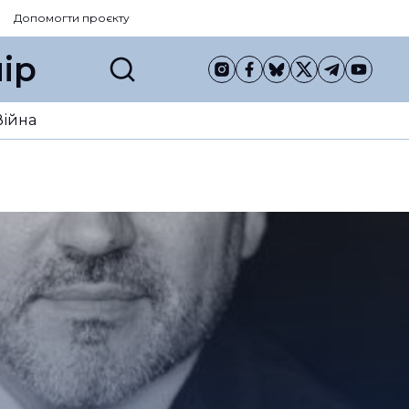
Допомогти проєкту
ір
Війна