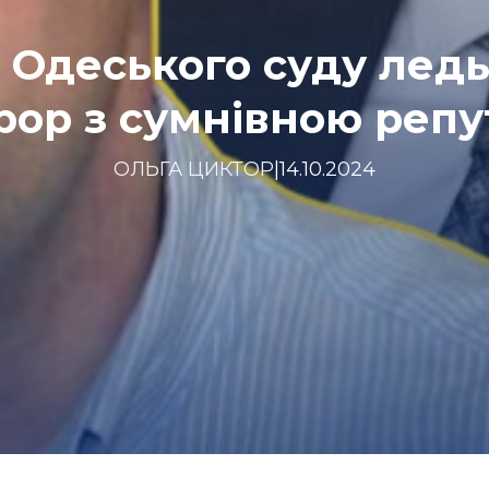
Одеського суду ледь
рор з сумнівною репу
ОЛЬГА ЦИКТОР
|
14.10.2024