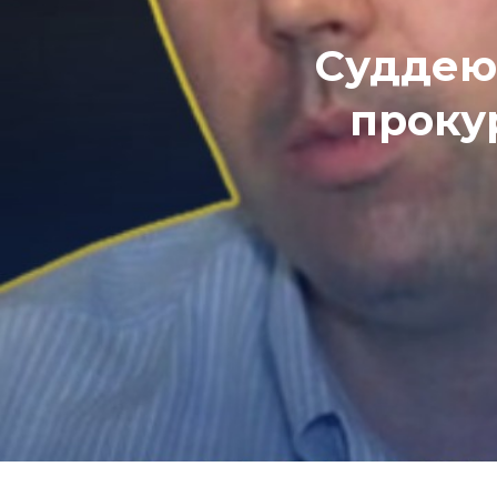
Суддею 
проку