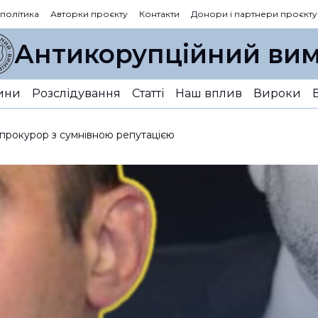
 політика
Авторки проєкту
Контакти
Донори і партнери проєкту
Антикорупційний вим
ини
Розслідування
Статті
Наш вплив
Вироки
прокурор з сумнівною репутацією