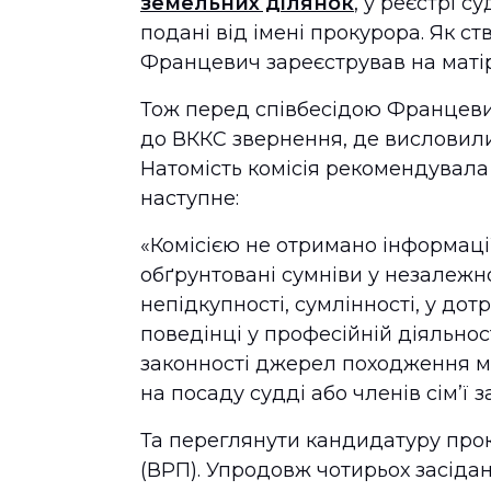
земельних ділянок
, у реєстрі 
подані від імені прокурора. Як с
Францевич зареєстрував на матір
Тож перед співбесідою Францев
до ВККС звернення, де висловили
Натомість комісія рекомендувала
наступне:
«Комісією не отримано інформаці
обґрунтовані сумніви у незалежно
непідкупності, сумлінності, у до
поведінці у професійній діяльнос
законності джерел походження ма
на посаду судді або членів сім’ї
Та переглянути кандидатуру пр
(ВРП). Упродовж чотирьох засіда