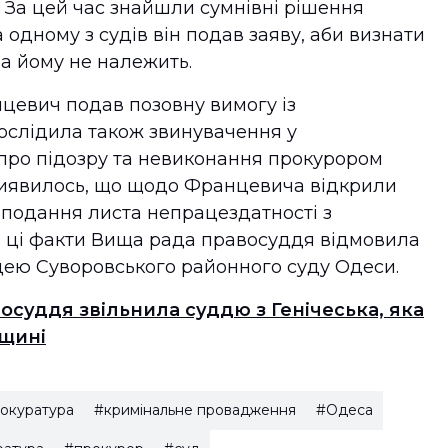
. За цей час знайшли сумнівні рішення
 одному з судів він подав заяву, аби визнати
ра йому не належить.
цевич подав позовну вимогу із
ослідила також звинувачення у
про підозру та невиконання прокурором
 виявилось, що щодо Францевича відкрили
подання листа непрацездатності з
і ці факти Вища рада правосуддя відмовила
дею Суворовського районного суду Одеси.
осуддя звільнила суддю з Генічеська, яка
нщині
рокуратура
#кримінальне провадження
#Одеса