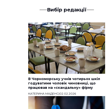
Вибір редакції
В Чорноморську учнів чотирьох шкіл
годуватиме чоловік чиновниці, що
працював на «скандальну» фірму
КАТЕРИНА МАДЕНС
|
02.02.2026