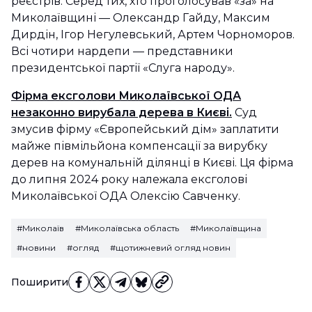
реєстрів. Серед тих, хто проголосував «за» на
Миколаївщині — Олександр Гайду, Максим
Дирдін, Ігор Негулевський, Артем Чорноморов.
Всі чотири нардепи — представники
президентської партії «Слуга народу».
Фірма ексголови Миколаївської ОДА
незаконно вирубала дерева в Києві.
Суд
змусив фірму «Європейський дім» заплатити
майже півмільйона компенсації за вирубку
дерев на комунальній ділянці в Києві. Ця фірма
до липня 2024 року належала ексголові
Миколаївської ОДА Олексію Савченку.
#Миколаїв
#Миколаївська область
#Миколаївщина
#новини
#огляд
#щотижневий огляд новин
Поширити