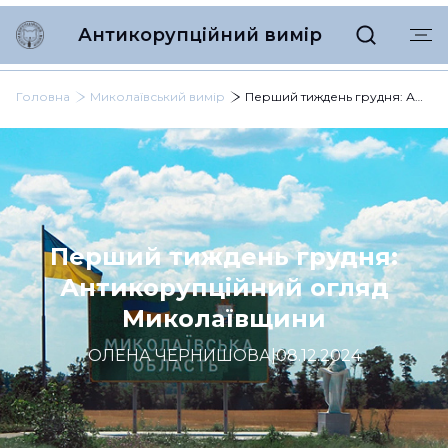
Антикорупційний вимір
Головна
Миколаївський вимір
Перший тиждень грудня: Антикорупційний огляд Миколаївщини
Перший тиждень грудня:
Антикорупційний огляд
Миколаївщини
ОЛЕНА ЧЕРНИШОВА
|
08.12.2024