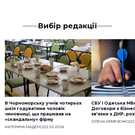
Вибір редакції
В Чорноморську учнів чотирьох
СБУ і Одеська МВ
шкіл годуватиме чоловік
Договори з бізне
чиновниці, що працював на
звʼязки з ДНР, ро
«скандальну» фірму
ОЛЕНА КРАВЧЕНКО
|
22
КАТЕРИНА МАДЕНС
|
02.02.2026