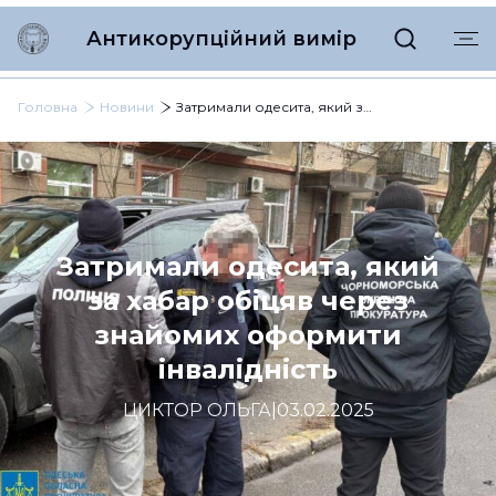
Антикорупційний вимір
Головна
Новини
Затримали одесита, який за хабар обіцяв через знайомих оформити інвалідність
Затримали одесита, який
за хабар обіцяв через
знайомих оформити
інвалідність
ЦИКТОР ОЛЬГА
|
03.02.2025