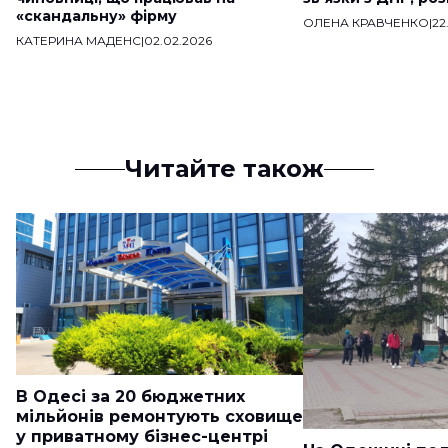
«скандальну» фірму
ОЛЕНА КРАВЧЕНКО
|
22
КАТЕРИНА МАДЕНС
|
02.02.2026
Читайте також
В Одесі за 20 бюджетних
мільйонів ремонтують сховище
у приватному бізнес-центрі