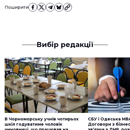
Поширити
Вибір редакції
В Чорноморську учнів чотирьох
СБУ і Одеська МВ
шкіл годуватиме чоловік
Договори з бізне
чиновниці, що працював на
звʼязки з ДНР, ро