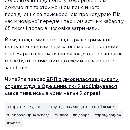
доларів обіцяв допомогу з оформленням
документів та отриманням пенсійного
посвідчення за прискореною процедурою. Під
час ймовірної передачі першої частини хабаря у
6,5 тисячі доларів, чоловіка затримали.
Йому повідомили про підозру в отриманні
неправомірної вигоди за вплив на посадових
осіб. Наразі поліція встановлює, хто з посадовців
може бути причетним до схеми незаконного
заробітку.
Читайте також:
ВРП відмовилася закривати
справу судді з Одещини, який мобілізувався
«засвітившись» в кримінальній справі
#корупція в Одесі
#корупція на Одещині
#мобілізація
#неправомірна вигода
#Одеса
#підозра
#прокуратура
#хабар