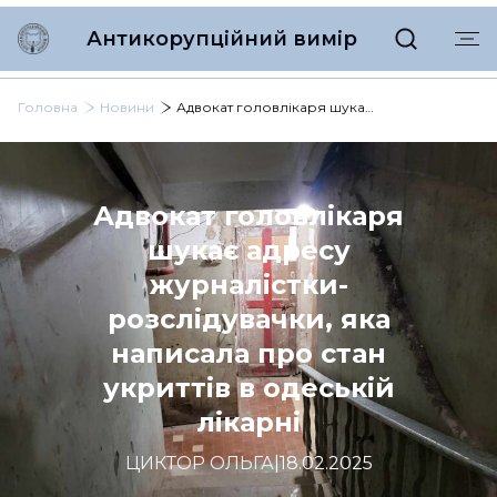
Антикорупційний вимір
Головна
Новини
Адвокат головлікаря шукає адресу журналістки-розслідувачки, яка написала про стан укриттів в одеській лікарні
Адвокат головлікаря
шукає адресу
журналістки-
розслідувачки, яка
написала про стан
укриттів в одеській
лікарні
ЦИКТОР ОЛЬГА
|
18.02.2025