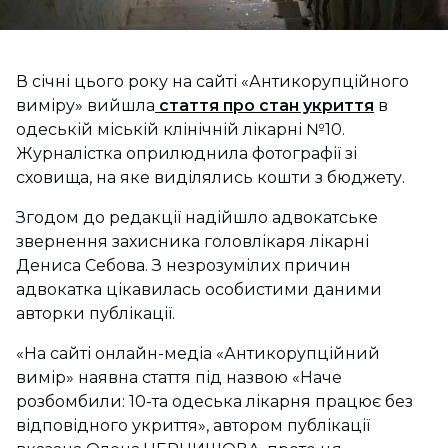
В січні цього року на сайті «Антикорупційного
виміру» вийшла
стаття про стан укриття
в
одеській міській клінічній лікарні №10.
Журналістка оприлюднила фотографії зі
сховища, на яке виділялись кошти з бюджету.
Згодом до редакції надійшло адвокатське
звернення захисника головлікаря лікарні
Дениса Себова. З незрозумілих причин
адвокатка цікавилась особистими даними
авторки публікації.
«На сайті онлайн-медіа «Антикорупційний
вимір» наявна стаття під назвою «Наче
розбомбили: 10-та одеська лікарня працює без
відповідного укриття», автором публікації