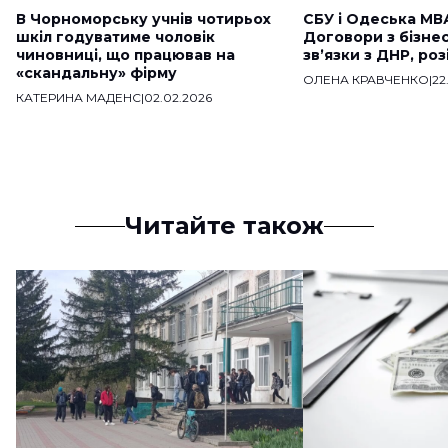
В Чорноморську учнів чотирьох
СБУ і Одеська МВ
шкіл годуватиме чоловік
Договори з бізне
чиновниці, що працював на
звʼязки з ДНР, ро
«скандальну» фірму
ОЛЕНА КРАВЧЕНКО
|
22
КАТЕРИНА МАДЕНС
|
02.02.2026
Читайте також