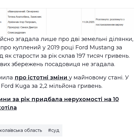
йсно згадала лише про дві земельні ділянки,
 про куплений у 2019 році Ford Mustang за
д як старости за рік склав 197 тисяч гривень.
вих збережень посадовиця не згадала.
омила
про істотні зміни
у майновому стані. У
Ford Kuga за 2,2 мільйона гривень.
ни за рік придбала нерухомості на 10
хотіла
олаївська область
#суд