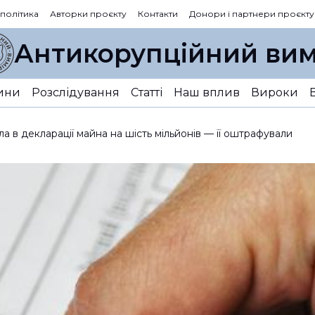
 політика
Авторки проєкту
Контакти
Донори і партнери проєкту
Антикорупційний вим
ини
Розслідування
Статті
Наш вплив
Вироки
а в декларації майна на шість мільйонів — її оштрафували