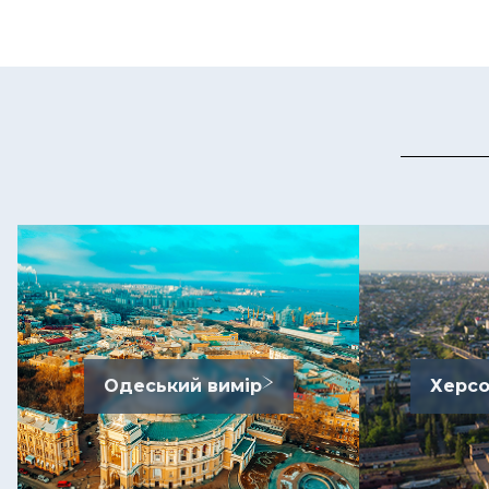
Одеський вимір
Херсо