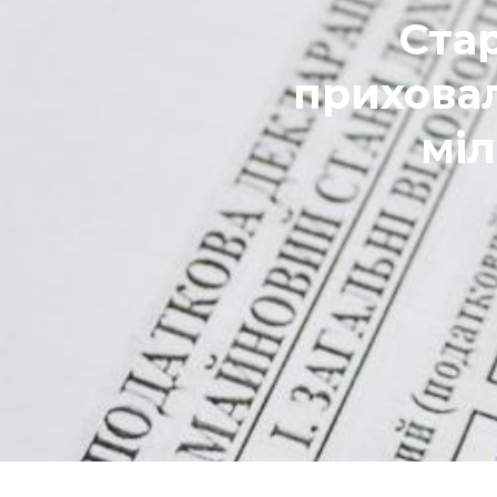
Ста
приховал
міл