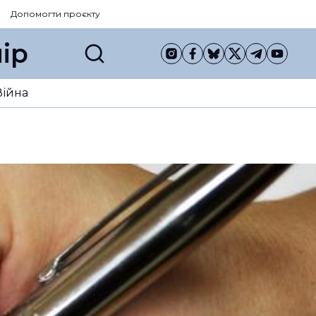
Допомогти проєкту
ір
Війна