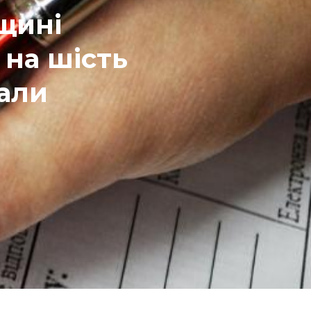
щині
 на шість
вали