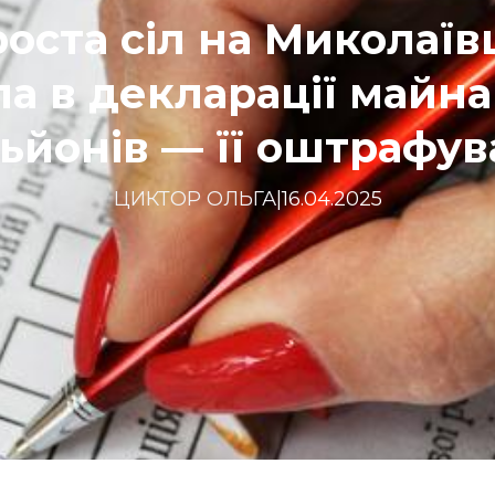
роста сіл на Миколаїв
а в декларації майна
ьйонів — її оштрафу
ЦИКТОР ОЛЬГА
|
16.04.2025