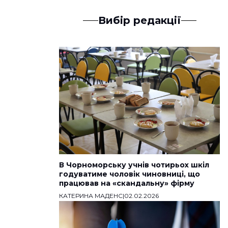
Вибір редакції
В Чорноморську учнів чотирьох шкіл
годуватиме чоловік чиновниці, що
працював на «скандальну» фірму
КАТЕРИНА МАДЕНС
|
02.02.2026