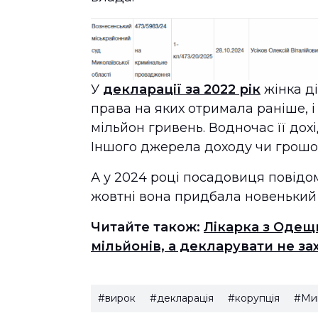
У
декларації за 2022 рік
жінка ді
права на яких отримала раніше, і
мільйон гривень. Водночас її дохі
Іншого джерела доходу чи грошо
А у 2024 році посадовиця повід
жовтні вона придбала новенький 
Читайте також:
Лікарка з Одещи
мільйонів, а декларувати не за
#вирок
#декларація
#корупція
#Мик