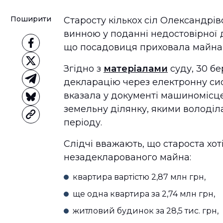
Поширити
Старосту кількох сіл Олександрі
винною у поданні недостовірної д
що посадовиця приховала майна н
Згідно з
матеріалами
суду, 30 б
декларацію через електронну си
вказала у документі машиномісце
земельну ділянку, якими володіла
періоду.
Слідчі вважають, що староста хо
незадекларованого майна:
квартира вартістю 2,87 млн грн,
ще одна квартира за 2,74 млн грн,
житловий будинок за 28,5 тис. грн,