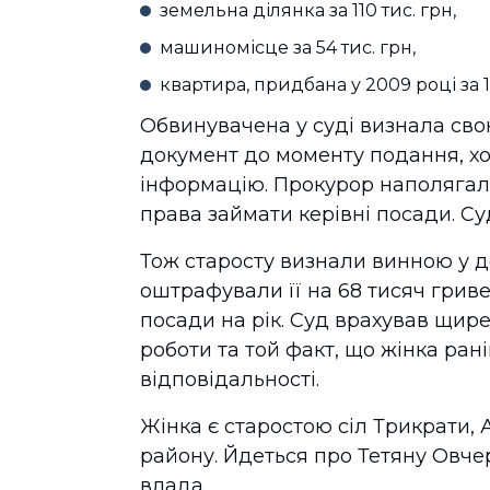
земельна ділянка за 110 тис. грн,
машиномісце за 54 тис. грн,
квартира, придбана у 2009 році за 12
Обвинувачена у суді визнала сво
документ до моменту подання, хо
інформацію. Прокурор наполягал
права займати керівні посади. С
Тож старосту визнали винною у д
оштрафували її на 68 тисяч гриве
посади на рік. Суд врахував щире
роботи та той факт, що жінка ран
відповідальності.
Жінка є старостою сіл Трикрати, 
району. Йдеться про Тетяну Овче
влада.