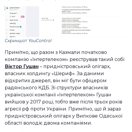
Скриншот YouControl
Примітно, що разом з Казмали початково
компанію «Інтертелеком» реєстрував такий собі
Віктор Гушан
– придністровський олігарх,
власник холдингу «Шериф». За даними
відкритих джерел, він міг бути офіцером
радянського КДБ. Зі структури власників
української компанії «Інтертелеком» Гушан
вийшов у 2017 році, тобто вже після трьох років
агресії рф проти України. Примітно, що й зараз
придністровський олігарх у Вилкове Одеської
області володіє двома компаніями.