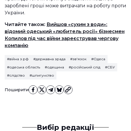
зароблені гроші може витрачати на роботу проти
України.
Читайте також:
Вийшов «сухим з води»:
відомий одеський «любитель росії» бізнесмен
Копилов під час війни зареєстрував чергову
компанію
#війна з рф
#державна зрада
#зв'язок
#Одеса
#одеська область
#одещина
#російський слід
#СБУ
#слідство
#шпигунство
Поширити
Вибір редакції