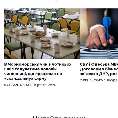
В Чорноморську учнів чотирьох
СБУ і Одеська МВ
шкіл годуватиме чоловік
Договори з бізне
чиновниці, що працював на
звʼязки з ДНР, ро
«скандальну» фірму
ОЛЕНА КРАВЧЕНКО
|
22
КАТЕРИНА МАДЕНС
|
02.02.2026