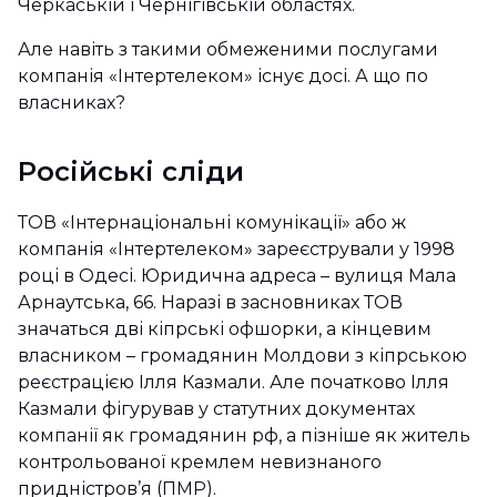
Черкаській і Чернігівській областях.
Але навіть з такими обмеженими послугами
компанія «Інтертелеком» існує досі. А що по
власниках?
Російські сліди
ТОВ «Інтернаціональні комунікації» або ж
компанія «Інтертелеком» зареєстрували у 1998
році в Одесі. Юридична адреса – вулиця Мала
Арнаутська, 66. Наразі в засновниках ТОВ
значаться дві кіпрські офшорки, а кінцевим
власником – громадянин Молдови з кіпрською
реєстрацією Ілля Казмали. Але початково Ілля
Казмали фігурував у статутних документах
компанії як громадянин рф, а пізніше як житель
контрольованої кремлем невизнаного
придністров’я (ПМР).