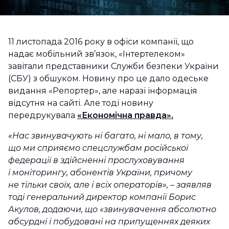
11 листопада 2016 року в офіси компанії, що
надає мобільний зв’язок, «Інтертелеком»
завітали представники Служби безпеки України
(СБУ) з обшуком. Новину про це дало одеське
видання «Репортер», але наразі інформація
відсутня на сайті. Але тоді новину
передрукувала
«Економічна правда».
«Нас звинувачують ні багато, ні мало, в тому,
що ми сприяємо спецслужбам російської
федерації в здійсненні прослуховування
і моніторингу, абонентів України, причому
не тільки своїх, але і всіх операторів», – заявляв
тоді генеральний директор компанії Борис
Акулов, додаючи, що «звинувачення абсолютно
абсурдні і побудовані на припущеннях деяких