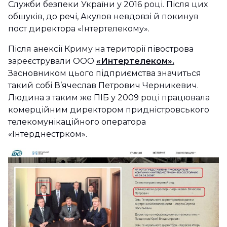
Служби безпеки України у 2016 році. Після цих
обшуків, до речі, Акулов невдовзі й покинув
пост директора «Інтертелекому».
Після анексії Криму на території півострова
зареєстрували ООО
«Интертелеком».
Засновником цього підприємства значиться
такий собі В’ячеслав Петрович Черникевич.
Людина з таким же ПІБ у 2009 році працювала
комерційним директором придністровського
телекомунікаційного оператора
«Інтерднестрком».