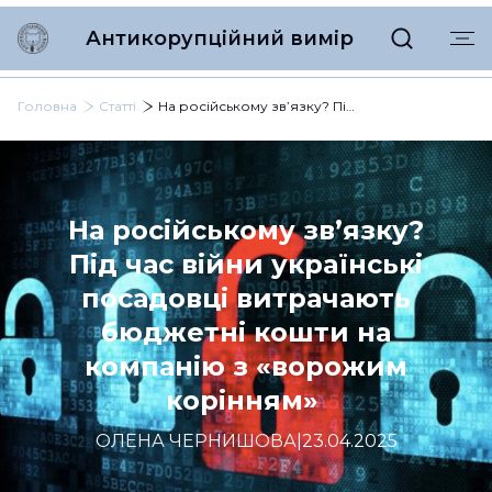
Антикорупційний вимір
Головна
Статті
На російському зв’язку? Під час війни українські посадовці витрачають бюджетні кошти на компанію з «ворожим корінням»
На російському зв’язку?
Під час війни українські
посадовці витрачають
бюджетні кошти на
компанію з «ворожим
корінням»
ОЛЕНА ЧЕРНИШОВА
|
23.04.2025