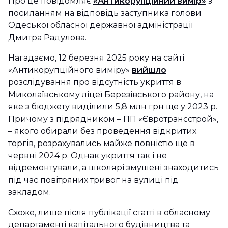
Про це повідомляє
«Антикорупційний вимір»
з
посиланням на відповідь заступника голови
Одеської обласної державної адміністрації
Дмитра Радулова.
Нагадаємо, 12 березня 2025 року на сайті
«Антикорупційного виміру»
вийшло
розслідування про відсутність укриття в
Миколаївському ліцеї Березівського району, на
яке з бюджету виділили 5,8 млн грн ще у 2023 р.
Причому з підрядником – ПП «Євротрансстрой»,
– якого обирали без проведення відкритих
торгів, розрахувались майже повністю ще в
червні 2024 р. Однак укриття так і не
відремонтували, а школярі змушені знаходитись
під час повітряних тривог на вулиці під
закладом.
Схоже, лише після публікації статті в обласному
департаменті капітального будівництва та