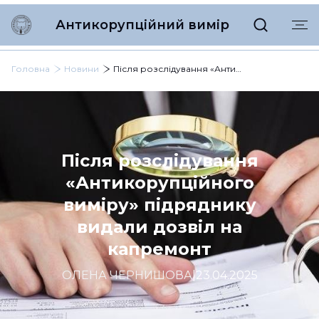
Антикорупційний вимір
Головна
Новини
Після розслідування «Антикорупційного виміру» підряднику видали дозвіл на капремонт
Після розслідування
«Антикорупційного
виміру» підряднику
видали дозвіл на
капремонт
ОЛЕНА ЧЕРНИШОВА
|
23.04.2025