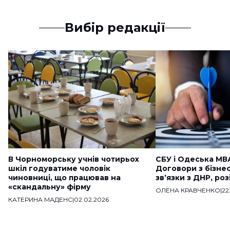
Вибір редакції
В Чорноморську учнів чотирьох
СБУ і Одеська МВ
шкіл годуватиме чоловік
Договори з бізне
чиновниці, що працював на
звʼязки з ДНР, ро
«скандальну» фірму
ОЛЕНА КРАВЧЕНКО
|
22
КАТЕРИНА МАДЕНС
|
02.02.2026