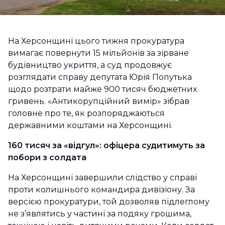
На Херсонщині цього тижня прокуратура
вимагає повернути 15 мільйонів за зірване
будівництво укриття, а суд продовжує
розглядати справу депутата Юрія Попутька
щодо розтрати майже 900 тисяч бюджетних
гривень. «Антикорупційний вимір» зібрав
головне про те, як розпоряджаються
державними коштами на Херсонщині.
160 тисяч за «відгул»: офіцера судитимуть за
побори з солдата
На Херсонщині завершили слідство у справі
проти колишнього командира дивізіону. За
версією прокуратури, той дозволяв підлеглому
не з’являтись у частині за подяку грошима,