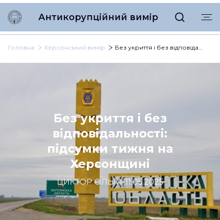
Антикорупційний вимір
Головна
Херсонський вимір
Без укриття і без відповідальності: підсумки тижня на Херсонщині
Без укриття і без
відповідальності:
підсумки тижня на
Херсонщині
ЦИКТОР ОЛЬГА
|
11.05.2025