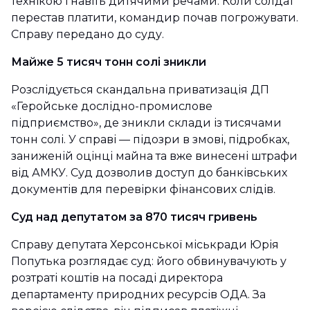
технікою і навіть дитячими речами. Коли солдат
перестав платити, командир почав погрожувати.
Справу передано до суду.
Майже 5 тисяч тонн солі зникли
Розслідується скандальна приватизація ДП
«Геройське дослідно-промислове
підприємство», де зникли склади із тисячами
тонн солі. У справі — підозри в змові, підробках,
заниженій оцінці майна та вже винесені штрафи
від АМКУ. Суд дозволив доступ до банківських
документів для перевірки фінансових слідів.
Суд над депутатом за 870 тисяч гривень
Справу депутата Херсонської міськради Юрія
Попутька розглядає суд: його обвинувачують у
розтраті коштів на посаді директора
департаменту природних ресурсів ОДА. За