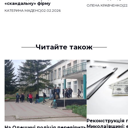
«скандальну» фірму
ОЛЕНА КРАВЧЕНКО
|
22
КАТЕРИНА МАДЕНС
|
02.02.2026
Читайте також
Реконструкція п
Миколаївщині: 
На Одещині поліція перевірить