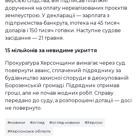
версією слідства, він підписав платіжні
доручення на оплату нереалізованих проєктів
землеустрою. У декларації — зарплата з
підприємства-банкрута, іпотека на 45 тисяч
доларів і 150 тисяч готівки. Наступне судове
засідання — 21 травня.
15 мільйонів за невидиме укриття
Прокуратура Херсонщини вимагає через суд
повернути аванс, сплачений підряднику за
будівництво захисної споруди в деокупованій
Борозенській громаді. Підрядник отримав
гроші, але не почав жодних робіт. Справу
передано до суду, а розпорошені дотації — досі
не повернуто.
#новини
#огляд
#огляд новини
#Херсон
#Херсонська область