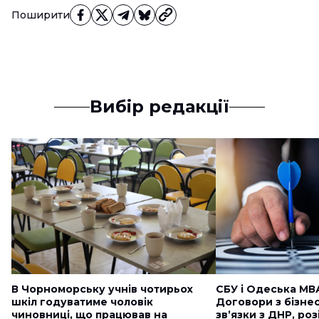
Поширити
Вибір редакції
В Чорноморську учнів чотирьох
СБУ і Одеська МВ
шкіл годуватиме чоловік
Договори з бізне
чиновниці, що працював на
звʼязки з ДНР, ро