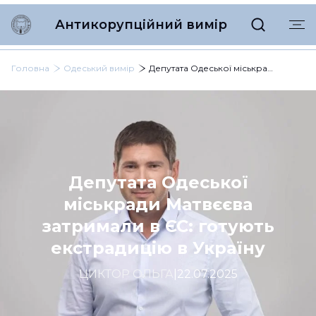
Антикорупційний вимір
Головна
Одеський вимір
Депутата Одеської міськради Матвєєва затримали в ЄС: готують екстрадицію в Україну
Депутата Одеської
міськради Матвєєва
затримали в ЄС: готують
екстрадицію в Україну
ЦИКТОР ОЛЬГА
|
22.07.2025