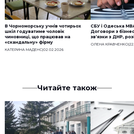
В Чорноморську учнів чотирьох
СБУ і Одеська МВ
шкіл годуватиме чоловік
Договори з бізне
чиновниці, що працював на
звʼязки з ДНР, ро
«скандальну» фірму
ОЛЕНА КРАВЧЕНКО
|
22
КАТЕРИНА МАДЕНС
|
02.02.2026
Читайте також