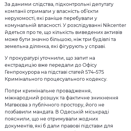
За даними слідства, підконтрольні депутату
компанії отримали у власність об’єкти
нерухомості, які раніше перебували у
комунальній власності. У розслідуванні Nikcenter
йдеться про те, що кількість виведених активів
може бути значно більшою, ніж три будівлі та
земельна ділянка, які фігурують у справі.
У прокуратурі уточнили, що запит на
екстрадицію вже передали до Офісу
Генпрокурора на підставі статей 574–575
Кримінального процесуального кодексу.
Попри кримінальне провадження,
міжнародний розшук та фактичне зникнення
Матвєєва з публічного простору, його не
позбавили мандата. В Одеській міськраді
пояснили, що не отримували жодних
документів, які б дали правові підстави для