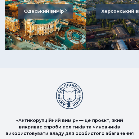
Одеський вимір
Херсонський в
«Антикорупційний вимір» — це проєкт, який
викриває спроби політиків та чиновників
використовувати владу для особистого збагачення