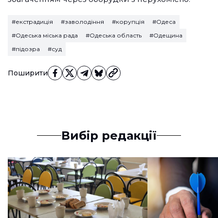
#екстрадиція
#заволодіння
#корупція
#Одеса
#Одеська міська рада
#Одеська область
#Одещина
#підозра
#суд
Поширити
Вибір редакції