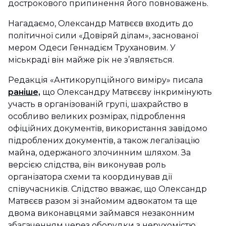
дострокового припинення його повноважень.
Нагадаємо, Олександр Матвєєв входить до
політичної сили «Довіряй ділам», заснованої
мером Одеси Геннадієм Трухановим. У
міськраді він майже рік не з’являється.
Редакція «Антикорупційного виміру» писала
раніше,
що Олександру Матвєєву інкримінують
участь в організованій групі, шахрайство в
особливо великих розмірах, підроблення
офіційних документів, використання завідомо
підроблених документів, а також легалізацію
майна, одержаного злочинним шляхом. За
версією слідства, він виконував роль
організатора схеми та координував дії
співучасників. Слідство вважає, що Олександр
Матвєєв разом зі знайомим адвокатом та ще
двома виконавцями займався незаконним
збагаченням через оборудки з нерухомістю.