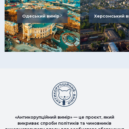
Одеський вимір
Херсонський в
«Антикорупційний вимір» — це проєкт, який
викриває спроби політиків та чиновників