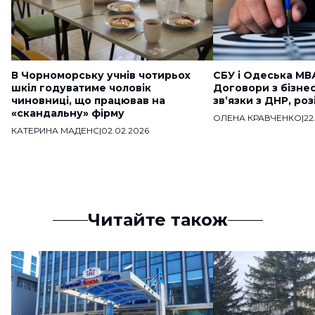
В Чорноморську учнів чотирьох
СБУ і Одеська МВ
шкіл годуватиме чоловік
Договори з бізне
чиновниці, що працював на
звʼязки з ДНР, ро
«скандальну» фірму
ОЛЕНА КРАВЧЕНКО
|
22
КАТЕРИНА МАДЕНС
|
02.02.2026
Читайте також