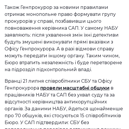
Також Генпрокурор за новими правилами
отримає монопольне право формувати групу
прокурорів у справі, позбавивши цього
повноваження керівника САП. У самому НАБУ
заявляють: після ухвалення змін їхні детективи
будуть змушені виконувати прямі вказівки з
Офісу Генпрокурора. А в разі відмови справу
можуть передати іншому органу. Таким чином,
Бюро втратить незалежність і буде перетворене
на підрозділ підконтрольний владі.
Вранці 21 липня співробітники СБУ та Офісу
Генпрокурора
провели масштабні обшуки
в
працівників НАБУ та САП без ухвал суду та за
відсутності керівництва антикорупційних
органів. За даними НАБУ, йдеться щонайменше
про 70 обшуків, які стосуються 15 співробітників
Бюро. У САП підтвердили: СБУ без