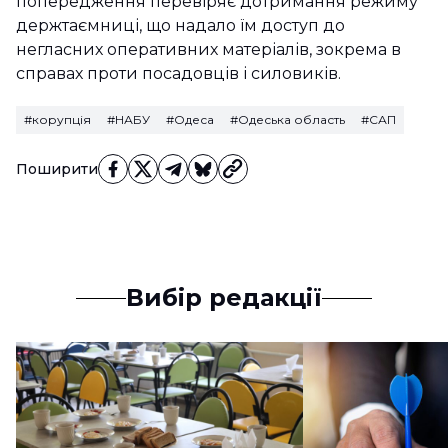
попередження перевіряє дотримання режиму
держтаємниці, що надало їм доступ до
негласних оперативних матеріалів, зокрема в
справах проти посадовців і силовиків.
#корупція
#НАБУ
#Одеса
#Одеська область
#САП
Поширити
Вибір редакції