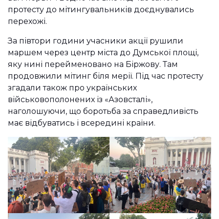
протесту до мітингувальників доєднувались
перехожі.
За півтори години учасники акції рушили
маршем через центр міста до Думської площі,
яку нині перейменовано на Біржову. Там
продовжили мітинг біля мерії. Під час протесту
згадали також про українських
військовополонених із «Азовсталі»,
наголошуючи, що боротьба за справедливість
має відбуватись і всередині країни.