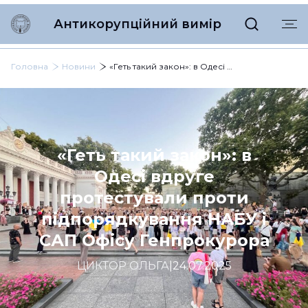
Антикорупційний вимір
Головна
Новини
«Геть такий закон»: в Одесі вдруге протестували проти підпорядкування НАБУ і САП Офісу Генпрокурора
«Геть такий закон»: в
Одесі вдруге
протестували проти
підпорядкування НАБУ і
САП Офісу Генпрокурора
ЦИКТОР ОЛЬГА
|
24.07.2025