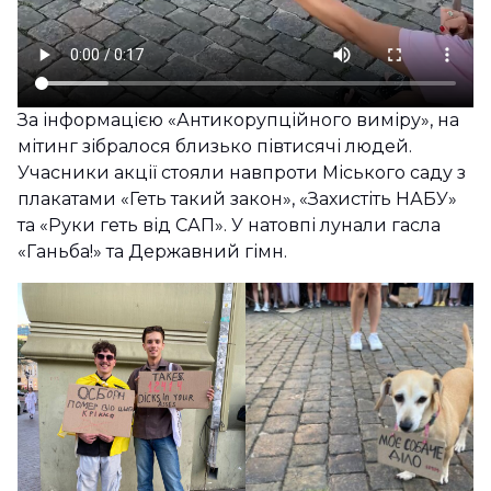
За інформацією «Антикорупційного виміру», на
мітинг зібралося близько півтисячі людей.
Учасники акції стояли навпроти Міського саду з
плакатами «Геть такий закон», «Захистіть НАБУ»
та «Руки геть від САП». У натовпі лунали гасла
«Ганьба!» та Державний гімн.