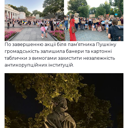
По завершенню акції біля пам’ятника Пушкіну
громадськість залишила банери та картонні
таблички з вимогами захистити незалежність
антикорупційних інституцій.