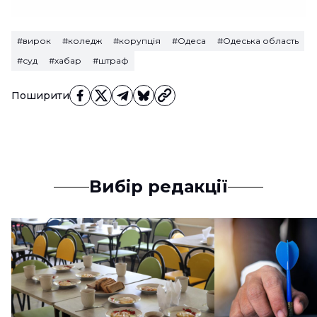
#вирок
#коледж
#корупція
#Одеса
#Одеська область
#суд
#хабар
#штраф
Поширити
Вибір редакції