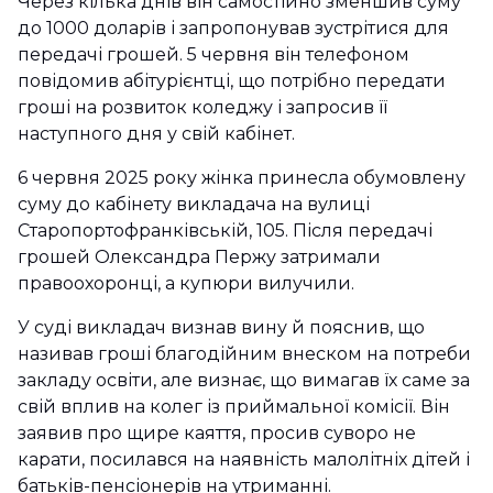
Через кілька днів він самостійно зменшив суму
до 1000 доларів і запропонував зустрітися для
передачі грошей. 5 червня він телефоном
повідомив абітурієнтці, що потрібно передати
гроші на розвиток коледжу і запросив її
наступного дня у свій кабінет.
6 червня 2025 року жінка принесла обумовлену
суму до кабінету викладача на вулиці
Старопортофранківській, 105. Після передачі
грошей Олександра Пержу затримали
правоохоронці, а купюри вилучили.
У суді викладач визнав вину й пояснив, що
називав гроші благодійним внеском на потреби
закладу освіти, але визнає, що вимагав їх саме за
свій вплив на колег із приймальної комісії. Він
заявив про щире каяття, просив суворо не
карати, посилався на наявність малолітніх дітей і
батьків-пенсіонерів на утриманні.