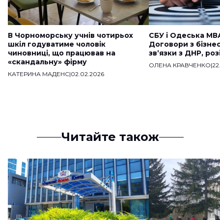
В Чорноморську учнів чотирьох
СБУ і Одеська МВ
шкіл годуватиме чоловік
Договори з бізне
чиновниці, що працював на
звʼязки з ДНР, ро
«скандальну» фірму
ОЛЕНА КРАВЧЕНКО
|
22
КАТЕРИНА МАДЕНС
|
02.02.2026
Читайте також