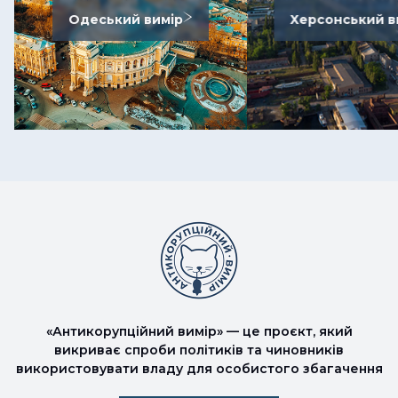
Одеський вимір
Херсонський в
«Антикорупційний вимір» — це проєкт, який
викриває спроби політиків та чиновників
використовувати владу для особистого збагачення