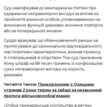
Суд кваліфікував дії викладача за статтею про
одержання неправомірної вигоди за вплив на
прийняття рішення особою, уповноваженою на
виконання функцій держави, вчинене повторно
або за попередньою змовою.
Суддя врахував, що обвинувачений раніше не
притягувався до кримінальної відповідальності,
має позитивні характеристики, визнав провину
й співпрацював зі слідством. Тож суд призначив
йому штраф на 68 тисяч гривень
із конфіскацією
суми неправомірної вигоди на користь
держави.
Читайте також:
Прикордонник з Одещини
отримав 2 роки тюрми за хабарі за незаконний
пропуск військовозобов’язаних
«Стійке громадянське суспільство в регіоні