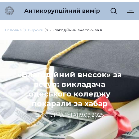
Антикорупційний вимір
Головна
Вироки
«Благодійний внесок» за вступ: викладача одеського коледжу покарали за хабар
«Благодійний внесок» за
вступ: викладача
одеського коледжу
покарали за хабар
ЦИКТОР ОЛЬГА
|
19.09.2025