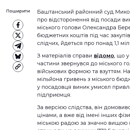
Поширити
Баштанський районний суд Микол
про відсторонення від посади в
міського голови Олександра Берег
бюджетних коштів під час закупів
слідчих, йдеться про понад 1,1 мі
З матеріалів справи
відомо
, що 
частини звернувся до міського г
військових формою та взуттям. На
мільйона гривень з міського бюд
у посадовця виник умисел привл
підприємця.
За версією слідства, він домови
цінами, а вже від імені інших фі
міською радою за значно вищою в