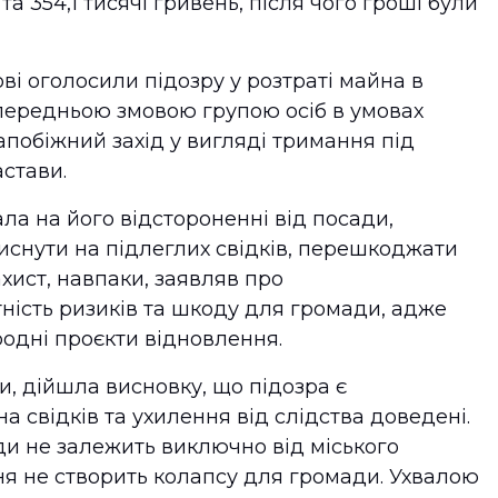
та 354,1 тисячі гривень, після чого гроші були
ові оголосили підозру у розтраті майна в
передньою змовою групою осіб в умовах
апобіжний захід у вигляді тримання під
астави.
а на його відстороненні від посади,
иснути на підлеглих свідків, перешкоджати
ахист, навпаки, заявляв про
тність ризиків та шкоду для громади, адже
одні проєкти відновлення.
и, дійшла висновку, що підозра є
а свідків та ухилення від слідства доведені.
ди не залежить виключно від міського
ня не створить колапсу для громади. Ухвалою