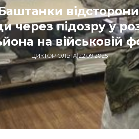
Баштанки відсторони
и через підозру у ро
ьйона на військовій ф
ЦИКТОР ОЛЬГА
|
22.09.2025