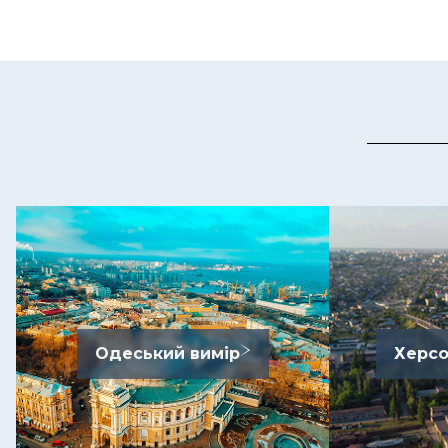
Одеський вимір
Херсо