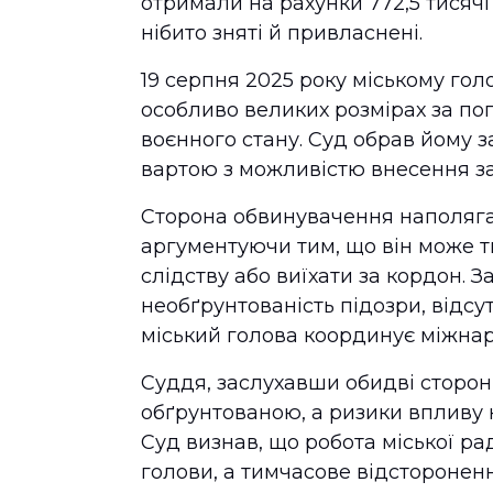
отримали на рахунки 772,5 тисячі 
нібито зняті й привласнені.
19 серпня 2025 року міському гол
особливо великих розмірах за по
воєнного стану. Суд обрав йому з
вартою з можливістю внесення з
Сторона обвинувачення наполягал
аргументуючи тим, що він може т
слідству або виїхати за кордон. З
необґрунтованість підозри, відсу
міський голова координує міжнар
Суддя, заслухавши обидві сторон
обґрунтованою, а ризики впливу н
Суд визнав, що робота міської ра
голови, а тимчасове відсторонен