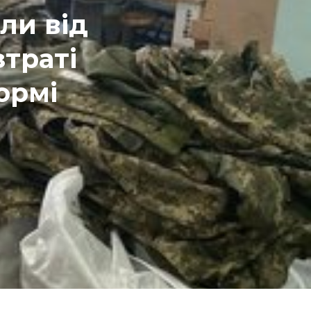
ли від
зтраті
ормі