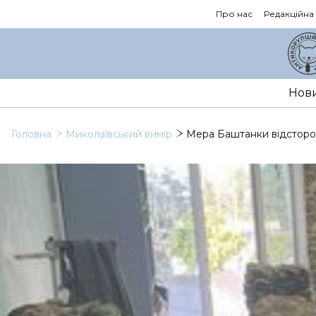
Про нас
Редакційна
Нов
Головна
Миколаївський вимір
Мера Баштанки відсторони