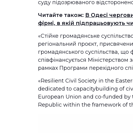
суду підозрюваного відсторонено 
Читайте також:
В Одесі чергов
фірмі, в якій підпрацьовують ч
«Стійке громадянське суспільство
регіональний проєкт, присвячен
громадянського суспільства, що 
співфінансується Міністерством 
рамках Програми перехідного спі
«Resilient Civil Society in the East
dedicated to capacitybuilding of civ
European Union and co-funded by th
Republic within the framework of 