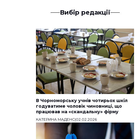
Вибір редакції
В Чорноморську учнів чотирьох шкіл
годуватиме чоловік чиновниці, що
працював на «скандальну» фірму
КАТЕРИНА МАДЕНС
|
02.02.2026