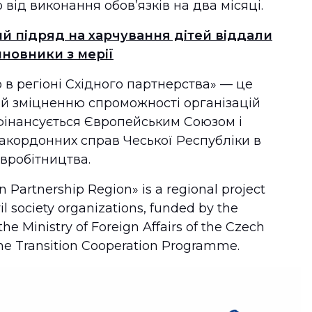
від виконання обов’язків на два місяці.
ий підряд на харчування дітей віддали
иновники з мерії
 в регіоні Східного партнерства» — це
ий зміцненню спроможності організацій
фінансується Європейським Союзом і
закордонних справ Чеської Республіки в
вробітництва.
ern Partnership Region» is a regional project
il society organizations, funded by the
e Ministry of Foreign Affairs of the Czech
the Transition Cooperation Programme.