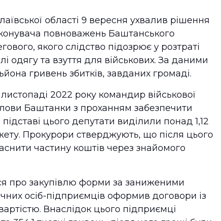
аївської області 9 вересня ухвалив рішення
иконувача повноважень Баштанського
ового, якого слідство підозрює у розтраті
лі одягу та взуття для військових. За даними
льйона гривень збитків, завданих громаді.
у листопаді 2022 року командир військової
олови Баштанки з проханням забезпечити
 підставі цього депутати виділили понад 1,12
жету. Прокурори стверджують, що після цього
аснити частину коштів через знайомого
вся про закупівлю форми за заниженими
зичних осіб-підприємців оформив договори із
артістю. Внаслідок цього підприємці