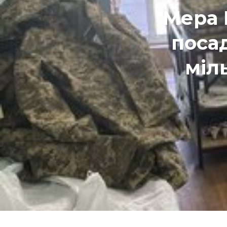
Мера 
посад
міл