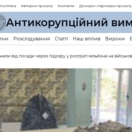
 політика
Авторки проєкту
Контакти
Донори і партнери проєкту
Антикорупційний вим
ини
Розслідування
Статті
Наш вплив
Вироки
ли від посади через підозру у розтраті мільйона на військов