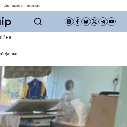
Допомогти проєкту
ір
Війна
ій формі