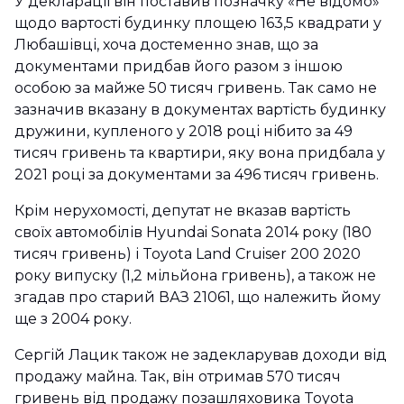
У декларації він поставив позначку «Не відомо»
щодо вартості будинку площею 163,5 квадрати у
Любашівці, хоча достеменно знав, що за
документами придбав його разом з іншою
особою за майже 50 тисяч гривень. Так само не
зазначив вказану в документах вартість будинку
дружини, купленого у 2018 році нібито за 49
тисяч гривень та квартири, яку вона придбала у
2021 році за документами за 496 тисяч гривень.
Крім нерухомості, депутат не вказав вартість
своїх автомобілів Hyundai Sonata 2014 року (180
тисяч гривень) і Toyota Land Cruiser 200 2020
року випуску (1,2 мільйона гривень), а також не
згадав про старий ВАЗ 21061, що належить йому
ще з 2004 року.
Сергій Лацик також не задекларував доходи від
продажу майна. Так, він отримав 570 тисяч
гривень від продажу позашляховика Toyota