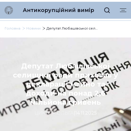
Антикорупційний вимір
Головна
Новини
Депутат Любашівської селищної ради приховав у декларації майно та доходи на понад 2,6 мільйона гривень
Депутат Любашівської
селищної ради приховав у
декларації майно та
доходи на понад 2,6
мільйона гривень
ЦИКТОР ОЛЬГА
|
14.11.2025