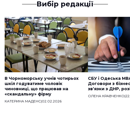
Вибір редакції
В Чорноморську учнів чотирьох
СБУ і Одеська МВ
шкіл годуватиме чоловік
Договори з бізне
чиновниці, що працював на
звʼязки з ДНР, ро
«скандальну» фірму
ОЛЕНА КРАВЧЕНКО
|
22
КАТЕРИНА МАДЕНС
|
02.02.2026