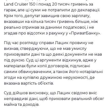
Land Cruiser 150 і понад 20 тисяч гривень за
гараж, але ці суми не потрапили до декларації.
Крім того, депутат завищив свою зарплату,
вказавши на кілька тисяч гривень більше, ніж
реально отримав за даними податкової, і не
згадав про відсотки з рахунку у «ПриватБанку».
Під час розгляду справи Лацик провину не
визнав, стверджуючи, що не мав умислу
приховувати дані та що деякі документи не мав
під рукою. Суд ці аргументи відкинув, адже у
матеріалах були копії договорів, підписані
самим обвинуваченим, а також його нотаріальні
згоди на купівлю дружиною нерухомості, де
вказана вартість об’єктів.
Суд дійшов висновку, що Лацик свідомо вніс
неправдиві дані, щоб приховати реальний обсяг
майна та доходів.