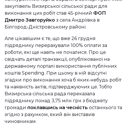
закупівель Визирської сільської ради для
виконання цих робіт став 45-річний
ФОП
Дмитро Завгоруйко
з села Андріївка в
Білгород-Дністровському районі.
Але цікавішим є те, що вже 26 грудня
підряднику перерахували 100% оплати за
роботи, які ще навіть не почалися. Про це
свідчать деталі транзакції, опублікованої на
державному порталі використання публічних
коштів Spending. При цьому в ній відсутні
згадки про виконання хоча б яких-небудь робіт
та наявність актів, підтверджуючих це. Тобто
Визирська сільська рада переказала
підряднику понад 3,75 млн грн з бюджету
громади
поклавшись на чесність
останнього та
згідно з рахунком, який він виставив
чиновникам.