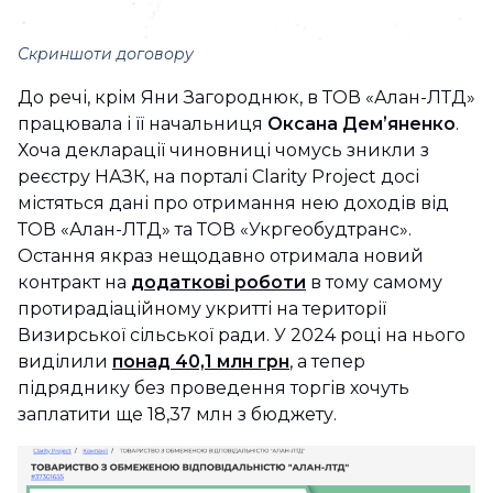
Скриншоти договору
До речі, крім Яни Загороднюк, в ТОВ «Алан-ЛТД»
працювала і її начальниця
Оксана Демʼяненко
.
Хоча декларації чиновниці чомусь зникли з
реєстру НАЗК, на порталі Clarity Project досі
містяться дані про отримання нею доходів від
ТОВ «Алан-ЛТД» та ТОВ «Укргеобудтранс».
Остання якраз нещодавно отримала новий
контракт на
додаткові роботи
в тому самому
протирадіаційному укритті на території
Визирської сільської ради. У 2024 році на нього
виділили
понад 40,1 млн грн
, а тепер
підряднику без проведення торгів хочуть
заплатити ще 18,37 млн з бюджету.