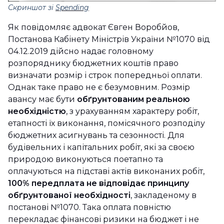
Скриншот зі
Spending
Як повідомляє адвокат Євген Воробйов,
Постанова Кабінету Міністрів України №1070 від
04.12.2019 дійсно надає головному
розпоряднику бюджетних коштів право
визначати розмір і строк попередньої оплати.
Однак таке право не є безумовним. Розмір
авансу має бути
обґрунтованим реальною
необхідністю
, з урахуванням характеру робіт,
етапності їх виконання, помісячного розподілу
бюджетних асигнувань та сезонності. Для
будівельних і капітальних робіт, які за своєю
природою виконуються поетапно та
оплачуються на підставі актів виконаних робіт,
100% передплата не відповідає принципу
обґрунтованої необхідності
, закладеному в
постанові №1070. Така оплата повністю
перекладає фінансові ризики на бюджет і не