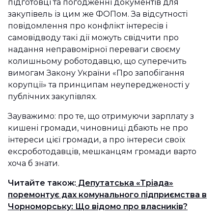
підготовці та погодженні документів для
закупівель із цим же ФОПом. За відсутності
повідомлення про конфлікт інтересів і
самовідводу такі дії можуть свідчити про
надання неправомірної переваги своєму
колишньому роботодавцю, що суперечить
вимогам Закону України «Про запобігання
корупції» та принципам неупередженості у
публічних закупівлях.
Зауважимо: про те, що отримуючи зарплату з
кишені громади, чиновниці дбають не про
інтереси цієї громади, а про інтереси своїх
ексроботодавців, мешканцям громади варто
хоча б знати.
Читайте також:
Депутатська «Тріада»
поремонтує дах комунального підприємства в
Чорноморську: Що відомо про власників?