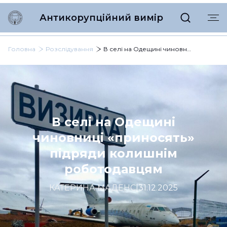
Антикорупційний вимір
Головна
Розслідування
В селі на Одещині чиновниці «приносять» підряди колишнім роботодавцям
В селі на Одещині
чиновниці «приносять»
підряди колишнім
роботодавцям
КАТЕРИНА МАДЕНС
|
31.12.2025