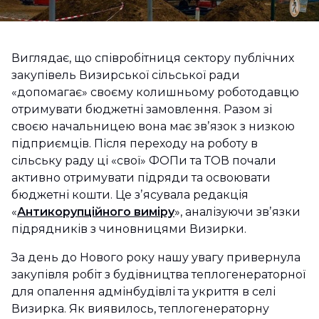
Виглядає, що співробітниця сектору публічних
закупівель Визирської сільської ради
«допомагає» своєму колишньому роботодавцю
отримувати бюджетні замовлення. Разом зі
своєю начальницею вона має звʼязок з низкою
підприємців. Після переходу на роботу в
сільську раду ці «свої» ФОПи та ТОВ почали
активно отримувати підряди та освоювати
бюджетні кошти. Це зʼясувала редакція
«
Антикорупційного виміру
», аналізуючи звʼязки
підрядників з чиновницями Визирки.
За день до Нового року нашу увагу привернула
закупівля робіт з будівництва теплогенераторної
для опалення адмінбудівлі та укриття в селі
Визирка. Як виявилось, теплогенераторну