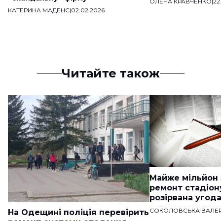
ОЛЕНА КРАВЧЕНКО
|
22
КАТЕРИНА МАДЕНС
|
02.02.2026
Читайте також
Майже мільйон 
ремонт стадіон
розірвана угод
СОКОЛОВСЬКА ВАЛЕР
На Одещині поліція перевірить