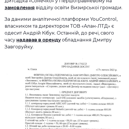
дитсадка «Сонечко» у Першотравневому на
замовлення
відділу освіти Визирської громади.
За даними аналітичної платформи YouControl,
власником та директором ТОВ «Алан-ЛТД» є
одесит Андрій Кібук. Останній, до речі, свого
часу
надавав в оренду
обладнання Дмитру
Завгоруйку.