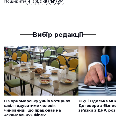
Поширити
Вибір редакції
В Чорноморську учнів чотирьох
СБУ і Одеська МВ
шкіл годуватиме чоловік
Договори з бізне
чиновниці, що працював на
звʼязки з ДНР, ро
«скандальну» фірму