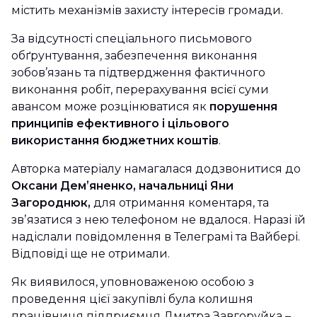
містить механізмів захисту інтересів громади.
За відсутності спеціального письмового
обґрунтування, забезпечення виконання
зобов’язань та підтвердження фактичного
виконання робіт, перерахування всієї суми
авансом може розцінюватися як
порушення
принципів ефективного і цільового
використання бюджетних коштів
.
Авторка матеріалу намагалася додзвонитися до
Оксани Демʼяненко, начальниці Яни
Загороднюк,
для отримання коментаря, та
звʼязатися з нею телефоном не вдалося. Наразі їй
надіслали повідомлення в Телеграмі та Вайбері.
Відповіді ще не отримали.
Як виявилося, уповноваженою особою з
проведення цієї закупівлі була колишня
працівниця підприємця Дмитра Завгоруйка –