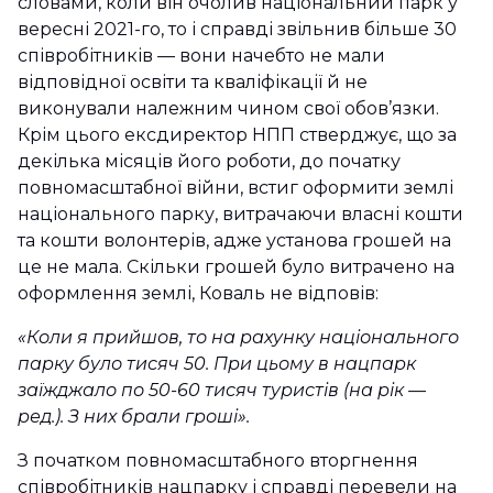
словами, коли він очолив національний парк у
вересні 2021-го, то і справді звільнив більше 30
співробітників
—
вони начебто не мали
відповідної освіти та кваліфікації й не
виконували належним чином свої обов’язки.
Крім цього ексдиректор НПП стверджує, що за
декілька місяців його роботи, до початку
повномасштабної війни, встиг оформити землі
національного парку, витрачаючи власні кошти
та кошти волонтерів, адже установа грошей на
це не мала. Скільки грошей було витрачено на
оформлення землі, Коваль не відповів:
«Коли я прийшов, то на рахунку національного
парку було тисяч 50. При цьому в нацпарк
заїжджало по 50-60 тисяч туристів (на рік
—
ред.). З них брали гроші».
З початком повномасштабного вторгнення
співробітників нацпарку і справді перевели на