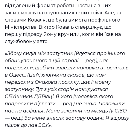
віддалений формат роботи, частина з них
залишилась на окупованих територіях. Але, за
словами Коваля, це була вимога профільного
Міністерства. Віктор Коваль стверджує, що
першу підозру йому вручили, коли він їхав на
службовому авто:
«Збоку сидів мій заступник (йдеться про іншого
обвинуваченого в цій справі
—
ред.), нас
попросили, щоб ми завезли чоловіка в госпіталь
в Одесі… (Цей) хлопчина сказав, що нам
передали з Очакова посилку, дає її моєму
заступнику. Тут з усіх сторін накидуються
СБУшники, ДБРівці. Я його (чоловіка, якого
попросили підвезти
—
ред.) не знаю. Положили
нас на асфальт. Мене закрили на місяць (у СІЗО
—
ред.). За мене внесли заставу родичі. Я відразу
пішов до лав ЗСУ».