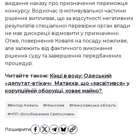
видання наказу про призначення переможця
конкурсу. Водночас із мотивувальної частини
рішення випливає, що за відсутності негативних
результатів спеціальної перевірки орган влади
не має дискреції відмовити у призначенні.
Отже, повернення Коваля на посаду можливе,
але залежить від фактичного виконання
рішення суду та завершення передбачених
процедур.
Читайте також:
Кінці в воду: Одеський
«депутат-втікач» Матвєєв, що «засвітився» у
корупційній оборудці, ховає майно?
#Віктор Коваль
#Миколаїв
#Миколаївська область
#НПП «Білобережжя Святослава»
Поширити