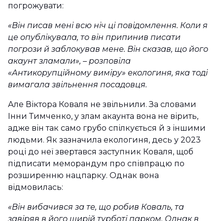
погрожувати:
«Він писав мені всю ніч ці повідомлення. Коли я
це опублікувала, то він припинив писати
погрози й заблокував мене. Він сказав, що його
акаунт зламали», – розповіла
«Антикорупційному виміру» екологиня, яка тоді
вимагала звільнення посадовця.
Але Віктора Коваля не звільнили. За словами
Інни Тимченко, у злам акаунта вона не вірить,
адже він так само грубо спілкується й з іншими
людьми. Як зазначила екологиня, десь у 2023
році до неї звертався заступник Коваля, щоб
підписати меморандум про співпрацю по
розширенню нацпарку. Однак вона
відмовилась:
«
Він вибачився за те, що робив Коваль, та
завіряв в його щирій турботі парком. Однак в