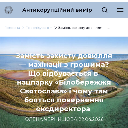
Антикорупційний вимір
Головна
Розслідування
Замість захисту довкілля — махінації з грошима? Що відбувається в нацпарку «Білобережжя Святослава» і чому там бояться повернення ексдиректора
Замість захисту довкілля
— махінації з грошима?
Що відбувається в
нацпарку «Білобережжя
Святослава» і чому там
бояться повернення
ексдиректора
ОЛЕНА ЧЕРНИШОВА
|
22.04.2026