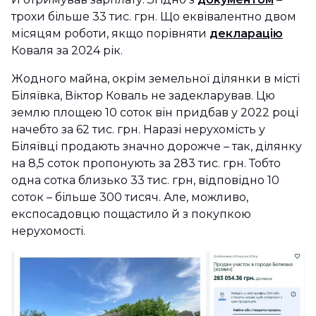
трохи більше 33 тис. грн. Що еквівалентно двом
місяцям роботи, якщо порівняти
декларацію
Коваля за 2024 рік.
Жодного майна, окрім земельної ділянки в місті
Біляївка, Віктор Коваль не задекларував. Цю
землю площею 10 соток він придбав у 2022 році
начебто за 62 тис. грн. Наразі нерухомість у
Біляївці продають значно дорожче – так, ділянку
на 8,5 соток пропонують за 283 тис. грн. Тобто
одна сотка близько 33 тис. грн, відповідно 10
соток – більше 300 тисяч. Але, можливо,
експосадовцю пощастило й з покупкою
нерухомості.