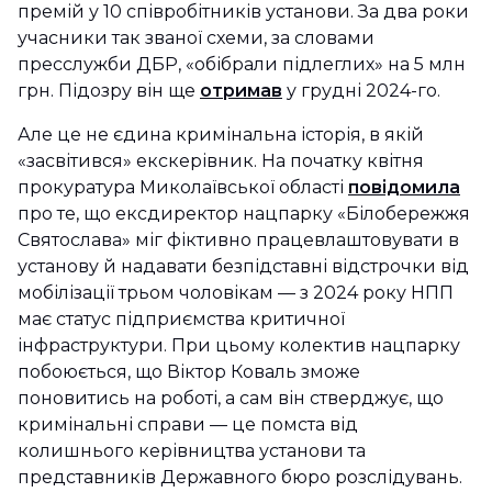
премій у 10 співробітників установи. За два роки
учасники так званої схеми, за словами
пресслужби ДБР, «обібрали підлеглих» на 5 млн
грн. Підозру він ще
отримав
у грудні 2024-го.
Але це не єдина кримінальна історія, в якій
«засвітився» екскерівник. На початку квітня
прокуратура Миколаївської області
повідомила
про те, що ексдиректор нацпарку «Білобережжя
Святослава» міг фіктивно працевлаштовувати в
установу й надавати безпідставні відстрочки від
мобілізації трьом чоловікам — з 2024 року НПП
має статус підприємства критичної
інфраструктури. При цьому колектив нацпарку
побоюється, що Віктор Коваль зможе
поновитись на роботі, а сам він стверджує, що
кримінальні справи — це помста від
колишнього керівництва установи та
представників Державного бюро розслідувань.