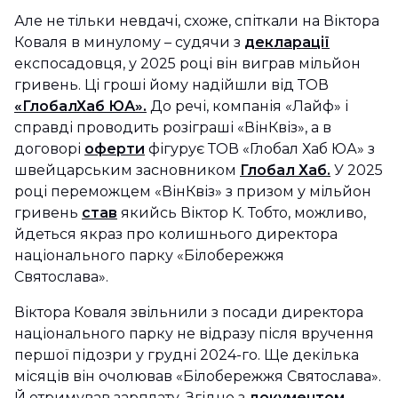
Але не тільки невдачі, схоже, спіткали на Віктора
Коваля в минулому – судячи з
декларації
експосадовця, у 2025 році він виграв мільйон
гривень. Ці гроші йому надійшли від ТОВ
«ГлобалХаб ЮА».
До речі, компанія «Лайф» і
справді проводить розіграші «ВінКвіз», а в
договорі
оферти
фігурує ТОВ «Глобал Хаб ЮА» з
швейцарським засновником
Глобал Хаб.
У 2025
році переможцем «ВінКвіз» з призом у мільйон
гривень
став
якийсь Віктор К. Тобто, можливо,
йдеться якраз про колишнього директора
національного парку «Білобережжя
Святослава».
Віктора Коваля звільнили з посади директора
національного парку не відразу після вручення
першої підозри у грудні 2024-го. Ще декілька
місяців він очолював «Білобережжя Святослава».
Й отримував зарплату. Згідно з
документом
–