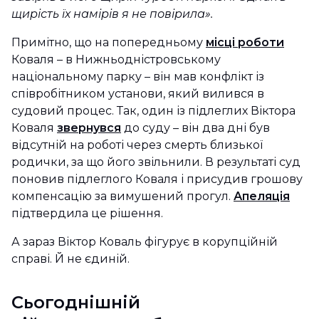
щирість їх намірів я не повірила
».
Примітно, що на попередньому
місці роботи
Коваля – в Нижньодністровському
національному парку – він мав конфлікт із
співробітником установи, який вилився в
судовий процес. Так, один із підлеглих Віктора
Коваля
звернувся
до суду – він два дні був
відсутній на роботі через смерть близької
родички, за що його звільнили. В результаті суд
поновив підлеглого Коваля і присудив грошову
компенсацію за вимушений прогул.
Апеляція
підтвердила це рішення.
А зараз Віктор Коваль фігурує в корупційній
справі. Й не єдиній.
Сьогоднішній