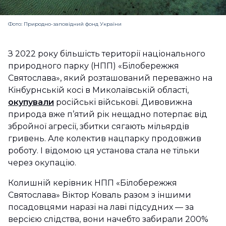
Фото: Природно-заповідний фонд України
З 2022 року більшість території національного
природного парку (НПП) «Білобережжя
Святослава», який розташований переважно на
Кінбурнській косі в Миколаївській області,
окупували
російські військові. Дивовижна
природа вже п’ятий рік нещадно потерпає від
збройної агресії, збитки сягають мільярдів
гривень. Але колектив нацпарку продовжив
роботу. І відомою ця установа стала не тільки
через окупацію.
Колишній керівник НПП «Білобережжя
Святослава» Віктор Коваль разом з іншими
посадовцями наразі на лаві підсудних — за
версією слідства, вони начебто забирали 200%