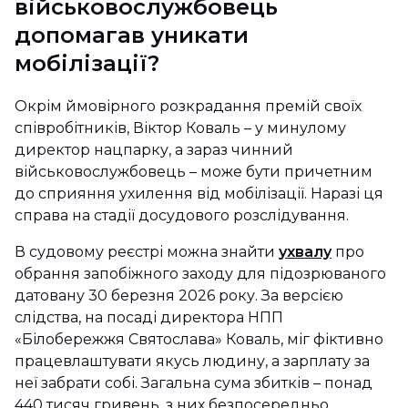
військовослужбовець
допомагав уникати
мобілізації?
Окрім ймовірного розкрадання премій своїх
співробітників, Віктор Коваль – у минулому
директор нацпарку, а зараз чинний
військовослужбовець – може бути причетним
до сприяння ухилення від мобілізації. Наразі ця
справа на стадії досудового розслідування.
В судовому реєстрі можна знайти
ухвалу
про
обрання запобіжного заходу для підозрюваного
датовану 30 березня 2026 року. За версією
слідства, на посаді директора НПП
«Білобережжя Святослава» Коваль, міг фіктивно
працевлаштувати якусь людину, а зарплату за
неї забрати собі. Загальна сума збитків – понад
440 тисяч гривень, з них безпосередньо