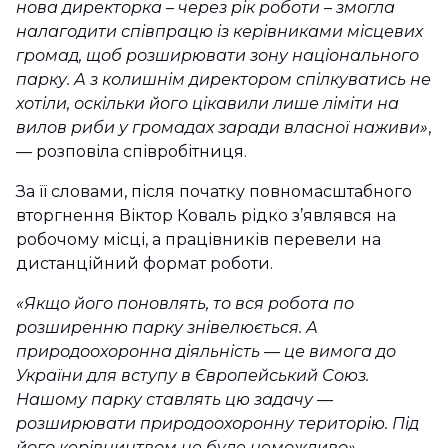
нова директорка – через рік роботи – змогла
налагодити співпрацю із керівниками місцевих
громад, щоб розширювати зону національного
парку. А з колишнім директором спілкуватись не
хотіли, оскільки його цікавили лише ліміти на
вилов риби у громадах заради власної наживи»
,
— розповіла співробітниця.
За її словами, після початку повномасштабного
вторгнення Віктор Коваль рідко з’являвся на
робочому місці, а працівників перевели на
дистанційний формат роботи.
«Якщо його поновлять, то вся робота по
розширенню парку знівелюється. А
природоохоронна діяльність
—
це вимога до
України для вступу в Європейський Союз.
Нашому парку ставлять цю задачу
—
розширювати природоохоронну територію. Під
його керівництвом це буде неможливо»
, —