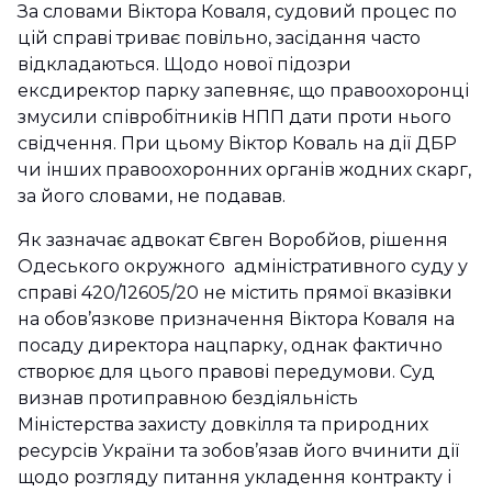
За словами Віктора Коваля, судовий процес по
цій справі триває повільно, засідання часто
відкладаються. Щодо нової підозри
ексдиректор парку запевняє, що правоохоронці
змусили співробітників НПП дати проти нього
свідчення. При цьому Віктор Коваль на дії ДБР
чи інших правоохоронних органів жодних скарг,
за його словами, не подавав.
Як зазначає адвокат Євген Воробйов, рішення
Одеського окружного адміністративного суду у
справі 420/12605/20 не містить прямої вказівки
на обов’язкове призначення Віктора Коваля на
посаду директора нацпарку, однак фактично
створює для цього правові передумови. Суд
визнав протиправною бездіяльність
Міністерства захисту довкілля та природних
ресурсів України та зобов’язав його вчинити дії
щодо розгляду питання укладення контракту і