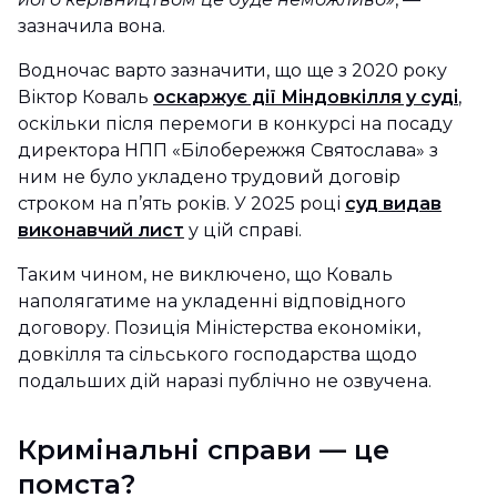
зазначила вона.
Водночас варто зазначити, що ще з 2020 року
Віктор Коваль
оскаржує дії Міндовкілля у суді
,
оскільки після перемоги в конкурсі на посаду
директора НПП «Білобережжя Святослава» з
ним не було укладено трудовий договір
строком на п’ять років. У 2025 році
суд видав
виконавчий лист
у цій справі.
Таким чином, не виключено, що Коваль
наполягатиме на укладенні відповідного
договору. Позиція Міністерства економіки,
довкілля та сільського господарства щодо
подальших дій наразі публічно не озвучена.
Кримінальні справи — це
помста?