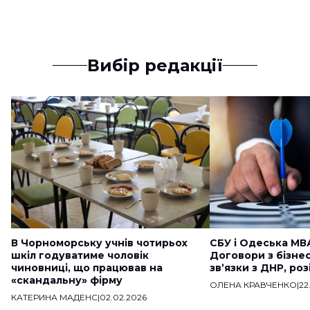
Вибір редакції
В Чорноморську учнів чотирьох
СБУ і Одеська МВ
шкіл годуватиме чоловік
Договори з бізне
чиновниці, що працював на
звʼязки з ДНР, ро
«скандальну» фірму
ОЛЕНА КРАВЧЕНКО
|
22
КАТЕРИНА МАДЕНС
|
02.02.2026