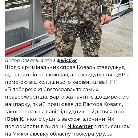
Віктор Коваль. Фото з
фейсбук
Щодо кримінальних справ Коваль стверджує,
що злочинів не скоював, а розслідування ДБР є
помстою від колишнього керівництва НПП
«Білобережжя Святослава» та самих
правоохоронців. Варто зазначити, що директор
нацпарку, який працював до Віктора Коваля,
також наразі на лаві підсудних
йдеться про
—
Юрія К.,
якого судять за схожі злочини. Як
повідомляли в виданні
Nikcenter
з посиланням
на Миколаївську обласну прокуратуру, за