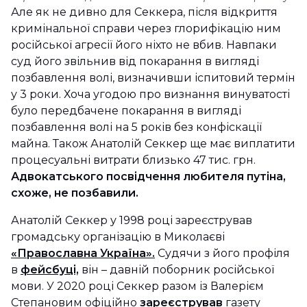
Але як не дивно для Секкера, після відкриття
кримінальної справи через глорифікацію ним
російської агресії його ніхто не вбив. Навпаки
суд його звільнив від покарання в вигляді
позбавлення волі, визначивши іспитовий термін
у 3 роки. Хоча угодою про визнання винуватості
було передбачене покарання в вигляді
позбавлення волі на 5 років без конфіскації
майна. Також Анатолій Секкер ще має виплатити
процесуальні витрати близько 47 тис. грн.
Адвокатського посвідчення любителя путіна,
схоже, не позбавили.
Анатолій Секкер у 1998 році зареєстрував
громадську організацію в Миколаєві
«Православна Україна».
Судячи з його профіля
в
фейсбуці,
він – давній поборник російської
мови. У 2020 році Секкер разом із Валерієм
Степановим офіційно
зареєстрував
газету