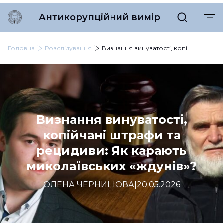
Антикорупційний вимір
Головна
Розслідування
Визнання винуватості, копійчані штрафи та рецидиви: Як карають миколаївських «ждунів»?
Визнання винуватості,
копійчані штрафи та
рецидиви: Як карають
миколаївських «ждунів»?
ОЛЕНА ЧЕРНИШОВА
|
20.05.2026