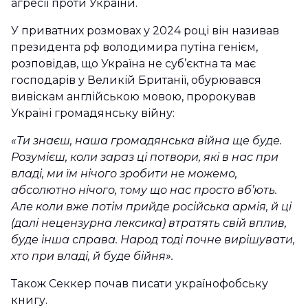
агресії проти України.
У приватних розмовах у 2024 році він називав
президента рф володимира путіна генієм,
розповідав, що Україна не суб’єктна та має
господарів у Великій Британії, обурювався
вивіскам англійською мовою, пророкував
Україні громадянську війну:
«Ти знаєш, наша громадянська війна ще буде.
Розумієш, коли зараз ці потвори, які в нас при
владі, ми їм нічого зробити не можемо,
абсолютно нічого, тому що нас просто вб’ють.
Але коли вже потім прийде російська армія, й ці
(далі нецензурна лексика) втратять свій вплив,
буде інша справа. Народ тоді почне вирішувати,
хто при владі, й буде бійня».
Також Секкер почав писати українофобську
книгу.