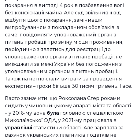
покарання в вигляді 4 років позбавлення волі
без конфіскації майна. Але суд звільнив її від
відбуття цього покарання, замінивши
випробуванням з покладанням обов’язків, а
саме: повідомляти уповноважений орган з
питань пробації про зміну місця проживання,
періодично з’являтись для реєстрації до
уповноваженого органу з питань пробації, не
виїжджати за межі України без погодження з
уповноваженим органом з питань пробації.
Також на неї поклали витрати за проведення
експертиз – трохи більше 30 тисяч гривень. І все.
Варто зазначити, що Роксолана Єгер роками
сидить у чиновницькому апараті міста та області
– у 2016-му вона
була
головною спеціалісткою
Миколаївської ОДА, у 2021-му працювала в
управлінні
статистики області. Але зарплата за
рахунок українських платників податків не