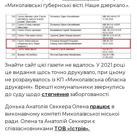
«Миколаївські губернські вісті. Наше дзеркало.».
Знайти сайт цієї газети не вдалось. У 2021 році
це видання щось точно друкувало, при цьому
не розрахувалось із КП «Миколаївська обласна
друкарня». Врешті комунальники звернулись
до суду щодо
стягнення
заборгованості.
Донька Анатолія Секкера Олена
працює
в
виконавчому комітеті Миколаївської міської
ради. Олена та Анатолій Секкери є
співзасновниками
ТОВ «Істрія».