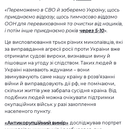
«Переможемо в СВО й заберемо Україну, щось
приєднаємо відразу, щось тимчасово віддамо
ООН для перевиховання та очистки від нациків,
і потім інше приєднаємо років
через 5-10
».
Це висловлювання трьох різних миколаївців, які
за виправдання агресії росії проти України вже
отримали судові вироки, визнавши вину й
пішовши на угоду зі слідством. Таких людей в
Україні називають ждунами – вони
звинувачують саме нашу країну в розв’язанні
війни й виправдовують дії рф, не помічаючи,
скільки життів уже забрала сусідня країна. Від
подібних людей можна очікувати підтримки
окупаційних військ у разі захоплення
населеного пункту.
«Антикорупційний вимір»
досліджував портрет