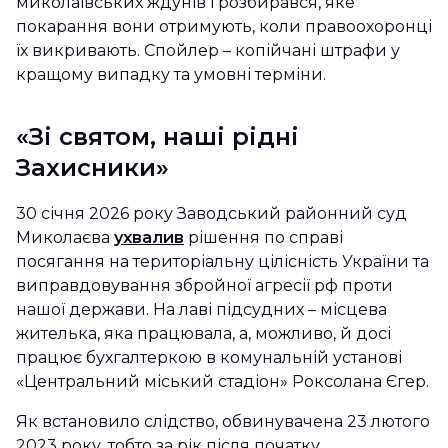
миколаївських ждунів і розбирався, яке
покарання вони отримують, коли правоохоронці
їх викривають. Спойлер – копійчані штрафи у
кращому випадку та умовні терміни.
«Зі святом, наші рідні
Захисники»
30 січня 2026 року Заводський районний суд
Миколаєва
ухвалив
рішення по справі
посягання на територіальну цілісність України та
виправдовування збройної агресії рф проти
нашої держави. На лаві підсудних – місцева
жителька, яка працювала, а, можливо, й досі
працює бухгалтеркою в комунальній установі
«Центральний міський стадіон» Роксолана Єгер.
Як встановило слідство, обвинувачена 23 лютого
2023 року, тобто за рік після початку