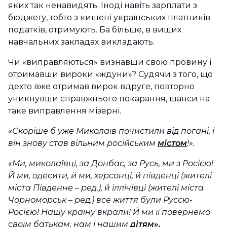
яких так ненавидять. Іноді навіть зарплати з
бюджету, тобто з кишені українських платників
податків, отримують. Ба більше, в вищих
навчальних закладах викладають.
Чи «виправляються» визнавши свою провину і
отримавши вироки «ждуни»? Судячи з того, що
дехто вже отримав вирок вдруге, повторно
уникнувши справжнього покарання, шанси на
таке виправлення мізерні.
«Скоріше б уже Миколаїв почистили від погані, і
він знову став вільним російським
містом
!».
«Ми, миколаївці, за Донбас, за Русь, ми з Росією!
Й ми, одесити, й ми, херсонці, й південці (жителі
міста Південне – ред.), й іллічівці (жителі міста
Чорноморськ – ред.) все життя були Руссю-
Росією! Нашу країну вкрали! Й ми її повернемо
своїм батькам, нам і нашим
дітям».