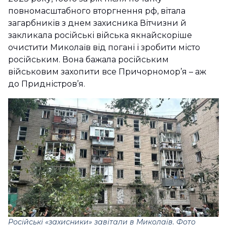
повномасштабного вторгнення рф, вітала
загарбників з днем захисника Вітчизни й
закликала російські війська якнайскоріше
очистити Миколаїв від погані і зробити місто
російським. Вона бажала російським
військовим захопити все Причорномор’я – аж
до Придністров’я.
Російські «захисники» завітали в Миколаїв. Фото