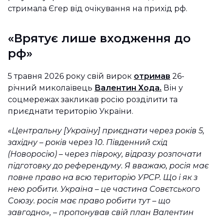
стримала Єгер від очікування на прихід рф.
«Врятує лише входження до
рф»
5 травня 2026 року свій вирок
отримав
26-
річний миколаївець
Валентин Хода.
Він у
соцмережах закликав росію розділити та
приєднати територію України.
«Центральну [Україну] приєднати через років 5,
західну – років через 10. Південний схід
(Новоросію) – через півроку, відразу розпочати
підготовку до референдуму. Я вважаю, росія має
повне право на всю територію УРСР. Що і як з
нею робити. Україна – це частина Совєтського
Союзу. росія має право робити тут – що
завгодно», – пропонував свій план Валентин