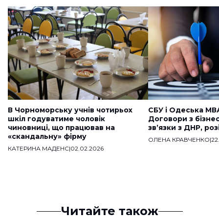
В Чорноморську учнів чотирьох
СБУ і Одеська МВ
шкіл годуватиме чоловік
Договори з бізне
чиновниці, що працював на
звʼязки з ДНР, ро
«скандальну» фірму
ОЛЕНА КРАВЧЕНКО
|
22
КАТЕРИНА МАДЕНС
|
02.02.2026
Читайте також