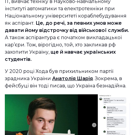
ІТ, вивчає техніку в Науково-навчальному
інституті автоматики та електротехніки при
Національному університеті кораблебудування
як аспірант.
Це, до речі, за певних умов може
давати йому відстрочку від військової служби.
А також аспірантура є початком викладацької
кар’єри. Тож, вірогідно, той, хто закликав рф
захопити Україну,
ще й навчає українських
студентів.
У 2020 році Хода був прихильником партії
зрадника України
Анатолія Шарія
. Зокрема, в
фейсбуці він тоді писав, що Україна безнадійна.