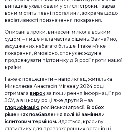
випадків ухвалювали у стислі строки. І зараз
вони містять певні прогалини, зокрема щодо
варіативності призначення покарання.
Описані вироки, винесені миколаївським
судом, – лише мала частка рішень. Звичайно,
засуджених набагато більше. І таке м’яке
покарання, ймовірно, спонукає ждунів
продовжувати підтримку дій росії проти нашої
країни.
І вже є прецеденти – наприклад, жителька
Миколаєва Анастасія Мілєва у 2024 році
отримала
вирок
за поширення інформації про
ЗСУ, а в цьому році вже другий – за
глорифікацію
російської агресії.
В обох
рішеннях позбавлення волі їй замінили
іспитовим терміном.
Здається, красиву
статистику для правоохоронних органів ці