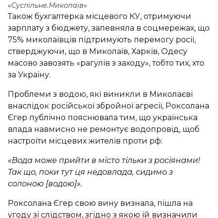
«Суспільне.Миколаїв»
Також бухгалтерка місцевого КУ, отримуючи
зарплату з бюджету, запевняла в соцмережах, що
75% миколаївців підтримують перемогу росії,
стверджуючи, що в Миколаїв, Харків, Одесу
масово завозять «рагулів з заходу», тобто тих, хто
за Україну.
Проблеми з водою, які виникли в Миколаєві
внаслідок російської збройної агресії, Роксолана
Єгер публічно пояснювала тим, що українська
влада навмисно не ремонтує водопровід, щоб
настроїти місцевих жителів проти рф:
«Вода може прийти в місто тільки з росіянами!
Так що, поки тут ця недовлада, сидимо з
солоною [водою]».
Роксолана Єгер свою вину визнала, пішла на
угоду зі слідством, згідно з якою їй визначили