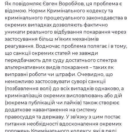
Як повідомляє Євген Воробйов, ця проблема є
відомою. Норми Кримінального кодексу та
кримінального процесуального законодавства в
окремих випадках дозволяють фактично
уникати реального відбування покарання через
застосування більш м’яких механізмів
реагування. Водночас проблема полягає і в тому,
що санкції окремих статей не завжди
передбачають для суду достатнього спектра
альтернативних видів покарання – таких як
виправні роботи чи штрафи. Очевидно, що
неможливо застосовувати суворі санкції
(позбавлення волі) до всіх випадків однаково, а
криміналізація окремих висловлювань або дій
(зокрема публікацій чи лайків) також створює
додаткове навантаження на систему
правосуддя та державу. У зв’язку з цим постає
питання необхідності вдосконалення окремих
положень Кримінального кодексу, які в ряді