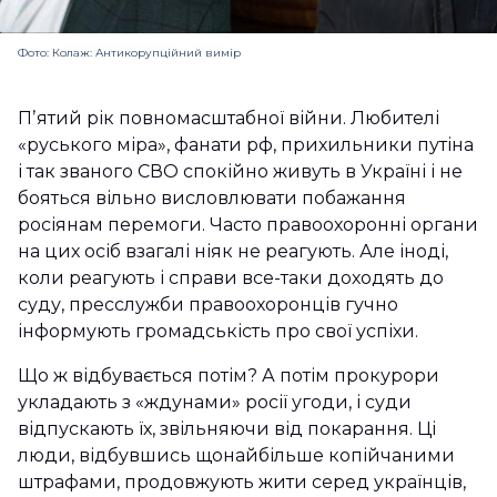
Фото: Колаж: Антикорупційний вимір
Пʼятий рік повномасштабної війни. Любителі
«руського міра», фанати рф, прихильники путіна
і так званого СВО спокійно живуть в Україні і не
бояться вільно висловлювати побажання
росіянам перемоги. Часто правоохоронні органи
на цих осіб взагалі ніяк не реагують. Але іноді,
коли реагують і справи все-таки доходять до
суду, пресслужби правоохоронців гучно
інформують громадськість про свої успіхи.
Що ж відбувається потім? А потім прокурори
укладають з «ждунами» росії угоди, і суди
відпускають їх, звільняючи від покарання. Ці
люди, відбувшись щонайбільше копійчаними
штрафами, продовжують жити серед українців,